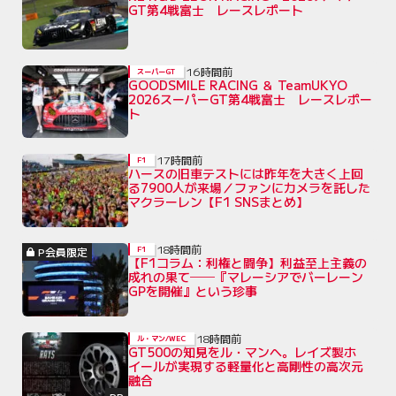
GT第4戦富士 レースレポート
16時間前
スーパーGT
GOODSMILE RACING ＆ TeamUKYO
2026スーパーGT第4戦富士 レースレポー
ト
17時間前
F1
ハースの旧車テストには昨年を大きく上回
る7900人が来場／ファンにカメラを託した
マクラーレン【F1 SNSまとめ】
18時間前
P会員限定
F1
【F1コラム：利権と闘争】利益至上主義の
成れの果て──『マレーシアでバーレーン
GPを開催』という珍事
18時間前
ル・マン/WEC
GT500の知見をル・マンへ。レイズ製ホ
イールが実現する軽量化と高剛性の高次元
融合