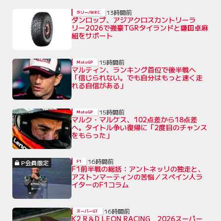
13時間前
ラリー/WRC
ダンロップ、アジアクロスカントリーラ
リー2026で強豪TGRタイランドと鎌田卓麻
組をサポート
15時間前
MotoGP
マルティン、ランキング首位で後半戦へ
「信じられない。でも自分はもっと速く走
れる自信がある」
15時間前
MotoGP
マルク・マルケス、102点差から18点差
へ。タイトル争い復帰に「2度目のチャンス
をもらった」
16時間前
P会員限定
F1
F1前半戦の総括：アントネッリの独走と、
アストンマーティンの苦悩／スペイン人ラ
イターのF1コラム
16時間前
スーパーGT
K2 R＆D LEON RACING 2026スーパー