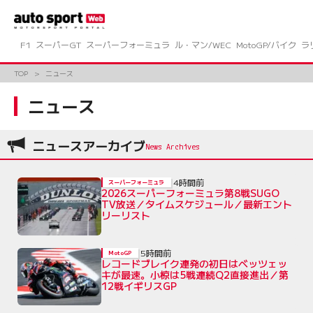
コ
ン
テ
ン
F1
スーパーGT
スーパーフォーミュラ
ル・マン/WEC
MotoGP/バイク
ラ
ツ
へ
TOP
ニュース
ス
キ
ニュース
ッ
プ
ニュースアーカイブ
4時間前
スーパーフォーミュラ
2026スーパーフォーミュラ第8戦SUGO
TV放送／タイムスケジュール／最新エント
リーリスト
5時間前
MotoGP
レコードブレイク連発の初日はベッツェッ
キが最速。小椋は5戦連続Q2直接進出／第
12戦イギリスGP