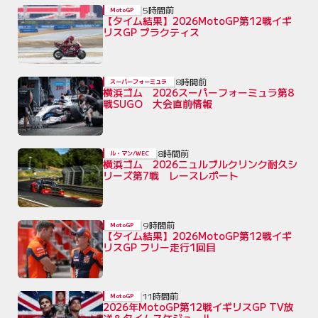
5時間前
MotoGP
【タイム結果】2026MotoGP第12戦イギ
リスGP プラクティス
8時間前
スーパーフォーミュラ
横浜ゴム 2026スーパーフォーミュラ第8
戦SUGO 大会直前情報
8時間前
ル・マン/WEC
横浜ゴム 2026ニュルブルクリンク耐久シ
リーズ第7戦 レースレポート
9時間前
MotoGP
【タイム結果】2026MotoGP第12戦イギ
リスGP フリー走行1回目
11時間前
MotoGP
2026年MotoGP第12戦イギリスGP TV放