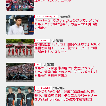
送＆タイムスケジュール
11時間前
スーパーフォーミュラ
スーパーGTでクラッシュのフラガ、メディ
カルチェックは“合格”。今週末のSF第8戦
に出走へ
12時間前
ラリー/WRC
増岡総監督「パジェロ開発へ活かす」AXCR
連覇を目指すチーム三菱ラリーアートの戦
いがまもなくスタート
12時間前
F1
メルセデスは夏休み明けに大型アップデー
トへ。競争力向上のため、チームメイトバ
トルも引き続き容認か
12時間前
ル・マン/WEC
PONOS RACING、鈴鹿1000kmに牧野、
野中、篠原を招聘。テクニカルパートナー
はD’station Racingの強力体制で挑む