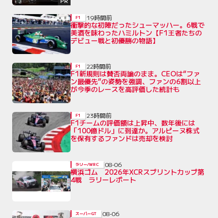
PR
19時間前
F1
衝撃的な初陣だったシューマッハー。6戦で
美酒を味わったハミルトン【F1王者たちの
デビュー戦と初優勝の物語】
22時間前
F1
F1新規則は賛否両論のまま。CEOは“ファ
ン最優先”の姿勢を強調、ファンの6割以上
が今季のレースを高評価した統計も
23時間前
F1
F1チームの評価額は上昇中、数年後には
「100億ドル」に到達か。アルピーヌ株式
を保有するファンドは売却を検討
08-06
ラリー/WRC
横浜ゴム 2026年XCRスプリントカップ第
4戦 ラリーレポート
08-06
スーパーGT