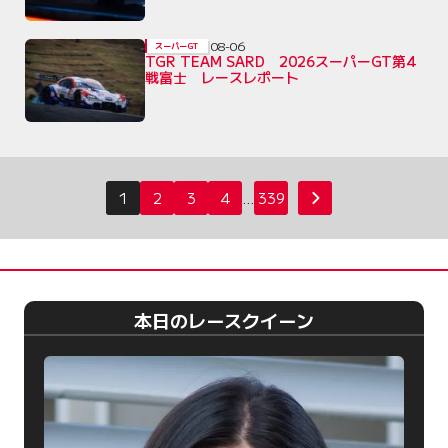
08-06
スーパーGT
TGR TEAM SARD 2026スーパーGT第4
戦富士 レースレポート
投
1
2
3
4
…
339
次へ
稿
の
ペ
ー
本日のレースクイーン
ジ
送
り