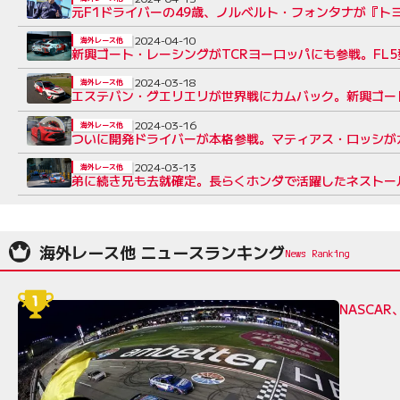
元F1ドライバーの49歳、ノルベルト・フォンタナが『トヨ
2024-04-10
海外レース他
新興ゴート・レーシングがTCRヨーロッパにも参戦。FL
2024-03-18
海外レース他
エステバン・グエリエリが世界戦にカムバック。新興ゴート
2024-03-16
海外レース他
ついに開発ドライバーが本格参戦。マティアス・ロッシがカロ
2024-03-13
海外レース他
弟に続き兄も去就確定。長らくホンダで活躍したネストー
海外レース他 ニュースランキング
NASCA