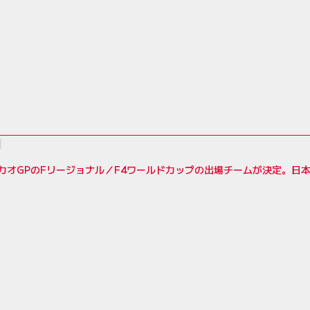
マカオGPのFリージョナル／F4ワールドカップの出場チームが決定。日