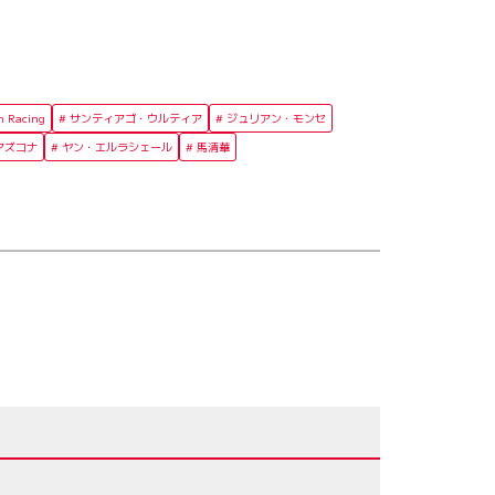
n Racing
サンティアゴ・ウルティア
ジュリアン・モンセ
アズコナ
ヤン・エルラシェール
馬清華