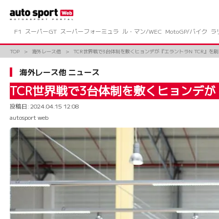
コ
ン
テ
ン
F1
スーパーGT
スーパーフォーミュラ
ル・マン/WEC
MotoGP/バイク
ラ
ツ
へ
TOP
海外レース他
TCR世界戦で3台体制を敷くヒョンデが『エラントラN TCR』を
ス
キ
海外レース他 ニュース
ッ
プ
TCR世界戦で3台体制を敷くヒョンデが
投稿日:
2024.04.15 12:08
autosport web