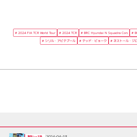
2024 FIA TCR World Tour
2024 TCR
BRC Hyundai N Squadra Cors
シリル・アビテブール
テッド・ビョーク
ネストール・ジ
2024-04-13
海外レース他