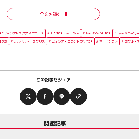
全文を読む
BRCヒョンデNスクアドラコルセ
FIA TCR World Tour
Lynk&Co 03 TCR
Lynk＆Co Cya
ロラミ
ノルベルト・ミケリス
ヒョンデ・エラントラN TCR
マ・キンファ
ミケル・
この記事をシェア
関連記事