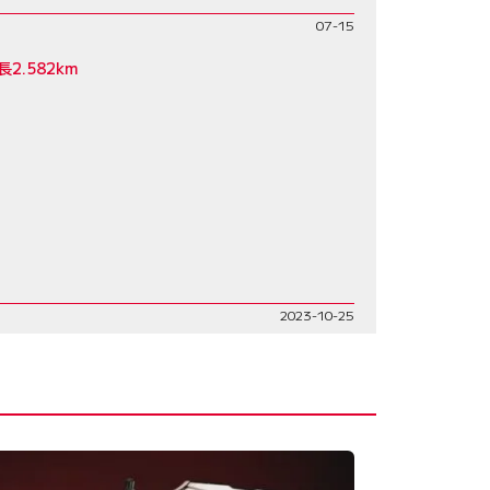
07-15
.582km
2023-10-25