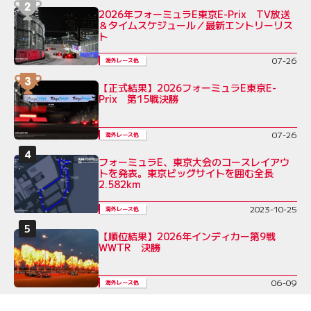
2026年フォーミュラE東京E-Prix TV放送
＆タイムスケジュール／最新エントリーリス
ト
07-26
海外レース他
【正式結果】2026フォーミュラE東京E-
Prix 第15戦決勝
07-26
海外レース他
フォーミュラE、東京大会のコースレイアウ
トを発表。東京ビッグサイトを囲む全長
2.582km
2023-10-25
海外レース他
【順位結果】2026年インディカー第9戦
WWTR 決勝
06-09
海外レース他