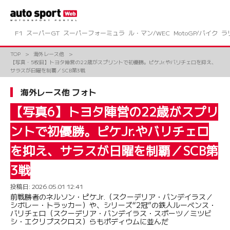
コ
ン
テ
ン
F1
スーパーGT
スーパーフォーミュラ
ル・マン/WEC
MotoGP/バイク
ラ
ツ
へ
TOP
海外レース他
ス
【写真・5枚目】トヨタ陣営の22歳がスプリントで初優勝。ピケJr.やバリチェロを抑え、
キ
サラスが日曜を制覇／SCB第3戦
ッ
プ
海外レース他 フォト
【写真6】トヨタ陣営の22歳がスプリ
ントで初優勝。ピケJr.やバリチェロ
を抑え、サラスが日曜を制覇／SCB第
3戦
投稿日:
2026.05.01 12:41
前戦勝者のネルソン・ピケJr.（スクーデリア・バンデイラス／
シボレー・トラッカー）や、シリーズ“2冠”の鉄人ルーベンス・
バリチェロ（スクーデリア・バンデイラス・スポーツ／ミツビ
シ・エクリプスクロス）らもポディウムに並んだ