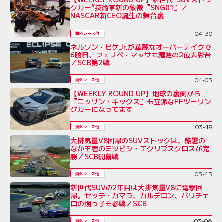
クカー”技術革新の象徴『SNG01』／
NASCAR新CEO誕生の舞台裏
04-30
海外レース他
ネルソン・ピケJr.が華麗なオーバーテイクで
6勝目、フェリペ・マッサも躍進の2位表彰台
／SCB第2戦
04-03
海外レース他
【WEEKLY ROUND UP】地球の裏側から
『ニッサン・キックス』も立派なFFツーリン
グカーになってます
03-18
海外レース他
大排気量V8回帰のSUVストックは、酷暑の
なか王者のミツビシ・エクリプスクロスが完
勝／SCB開幕戦
03-13
海外レース他
新世代SUVの2年目は大排気量V8に電撃回
帰。セッテ・カマラ、カルデロン、バリチェ
ロの甥っ子も参戦／SCB
03-06
海外レース他