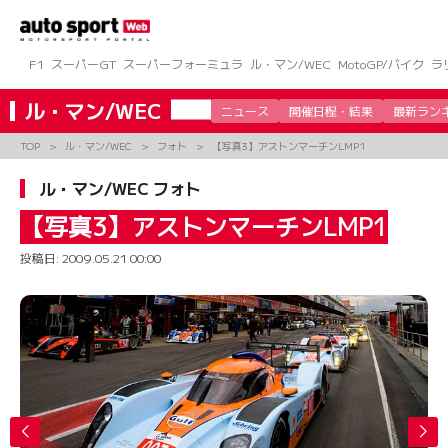
コ
ン
テ
ン
F1
スーパーGT
スーパーフォーミュラ
ル・マン/WEC
MotoGP/バイク
ラ
ツ
へ
ル・マン/WEC
ニュース
開催日程・結果
最新ラン
ス
キ
TOP
ル・マン/WEC
フォト
【写真3】アストンマーチンLMP1
ッ
プ
ル・マン/WEC フォト
【写真3】アストンマーチンLMP1
投稿日:
2009.05.21 00:00