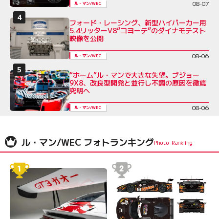
08-07
ル・マン/WEC
フォード・レーシング、新型ハイパーカー用
5.4リッターV8“コヨーテ”のダイナモテスト
映像を公開
08-06
ル・マン/WEC
“ホーム”ル・マンで大きな失望。プジョー
9X8、改良型開発と並行し不調の原因を徹底
究明へ
08-06
ル・マン/WEC
ル・マン/WEC フォトランキング