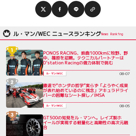
ル・マン/WEC ニュースランキング
PONOS RACING、鈴鹿1000kmに牧野、野
中、篠原を招聘。テクニカルパートナーは
D’station Racingの強力体制で挑む
08-07
ル・マン/WEC
撤退で“ホンダの哲学”実らず「ようやく成果
が表れ始めているのに残念」アキュラドライ
バーの困難なシート探し／IMSA
08-05
ル・マン/WEC
GT500の知見をル・マンへ。レイズ製ホ
イールが実現する軽量化と高剛性の高次元融
合