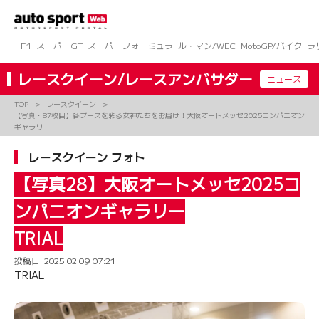
コ
ン
テ
ン
F1
スーパーGT
スーパーフォーミュラ
ル・マン/WEC
MotoGP/バイク
ラ
ツ
へ
レースクイーン/レースアンバサダー
ニュース
ス
キ
TOP
レースクイーン
ッ
【写真・87枚目】各ブースを彩る女神たちをお届け！大阪オートメッセ2025コンパニオン
プ
ギャラリー
レースクイーン フォト
【写真28】大阪オートメッセ2025コ
ンパニオンギャラリー
TRIAL
投稿日:
2025.02.09 07:21
TRIAL