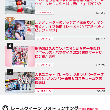
クイーンたちはやっぱり凄い！」【2026RQ
インタビューVol.7】
07-29
レースクイーン
元チアリーダーのジャンプ／後藤カメラマン
現る／ライブ装備【レースアンバサダーSNS
ピックアップ】
06-27
レースクイーン
総勢253名のコンパニオンたちを一挙掲載
『ギャルズ・パラダイス2026東京オートサ
ロン編』発売
02-26
レースクイーン
人気ユニット『レーシングミクサポーターズ
2026』がメンバー発表＆コスチュームをお
披露目
02-08
レースクイーン
レースクイーン フォトランキング