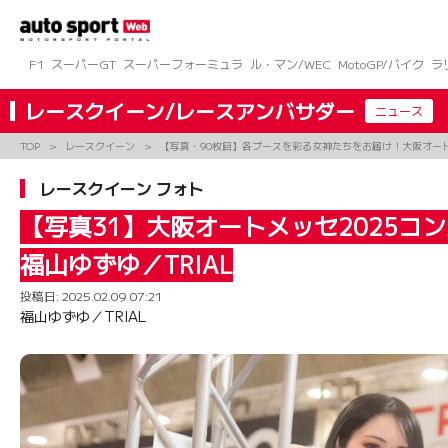
コ
ン
テ
ン
F1
スーパーGT
スーパーフォーミュラ
ル・マン/WEC
MotoGP/バイク
ラ
ツ
へ
レースクイーン/レースアンバサダー
ニュース
ス
キ
TOP
レースクイーン
【写真・90枚目】各ブースを彩る女神たちをお届け！大阪オート
ッ
プ
レースクイーン フォト
【写真31】大阪オートメッセ2025コ
福山ゆずゆ／TRIAL
投稿日:
2025.02.09 07:21
福山ゆずゆ／TRIAL