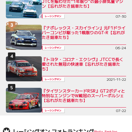
JTCを賑わせた“1年限り”の最小排気量マシ
ン【忘れがたき銘車たち】
07-30
レーシングオン
『ナポレックス・スカイライン』元F1ドライ
バーコンビが駆った1戦限りのGT-R【忘れが
たき銘車たち】
06-24
レーシングオン
『トヨタ・コロナ・エクシヴ』JTCCで長く
愛された無冠の快速車【忘れがたき銘車た
ち】
2021-11-22
レーシングオン
『タイサンスターカードRSR』GT2ボディと
特別なエンジンでW戴冠のスーパーポルシェ
【忘れがたき銘車たち】
07-22
レーシングオン
レーシングオン フォトランキング