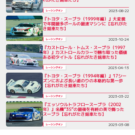
2023-08-22
レーシングオン
『トヨタ・スープラ（1999年編）』大変貌
で年間最多ポールの最速マシンに【忘れがた
き銘車たち】
2023-10-24
レーシングオン
『カストロール・トムス・スープラ（1997
年）』カストロールカラーで勝ち取った価値
ある初タイトル【忘れがたき銘車たち】
2023-04-13
レーシングオン
『トヨタ・スープラ（1994年編）』17シー
ズンにおよぶ長い道のりの本格的な第一歩
【忘れがたき銘車たち】
2023-03-22
レーシングオン
『エッソウルトラフロースープラ（2002
年）』名機“3S”の最後を有終の美で飾った
スープラ【忘れがたき銘車たち】
2023-03-08
レーシングオン