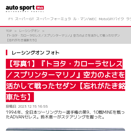
コ
ン
テ
ン
F1
スーパーGT
スーパーフォーミュラ
ル・マン/WEC
MotoGP/バイク
ラ
ツ
へ
TOP
レーシングオン
ス
『トヨタ・カローラセレス／スプリンターマリノ』空力のよさを活かして戦ったセダン
キ
【忘れがたき銘車たち】
ッ
プ
レーシングオン フォト
【写真1】『トヨタ・カローラセレス
／スプリンターマリノ』空力のよさを
活かして戦ったセダン【忘れがたき銘
車たち】
投稿日:
2023.12.15 16:55
1994年、全日本ツーリングカー選手権の第9、10戦MINEを戦っ
たADVANセレス。鈴木恵一がステアリングを握った。