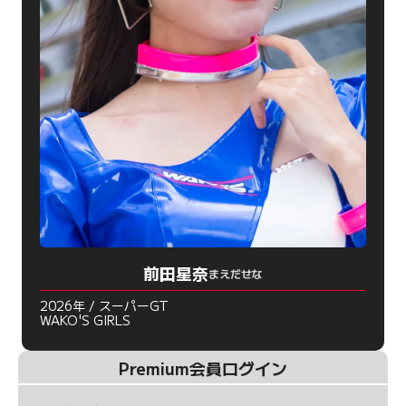
前田星奈
まえだせな
2026年 / スーパーGT
WAKO'S GIRLS
Premium会員ログイン