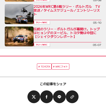
2026年WRC第6戦ラリー・ポルトガル TV
放送／タイムスケジュール／エントリーリス
ト
05-10
ラリー/WRC
伝統のラリー・ポルトガルが幕開け。トップ
はヒョンデのヌービル、トヨタ勢は中団に
【シェイクダウンレポート】
05-07
ラリー/WRC
TOYOTA
WRCフォト
この記事をシェア