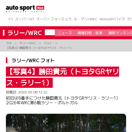
コ
ン
テ
ン
F1
スーパーGT
スーパーフォーミュラ
ル・マン/WEC
MotoGP/バイク
ラ
ツ
へ
ラリー/WRC
ニュース
開催日程・結果
最新ランキン
ス
キ
TOP
ラリー/WRC
フォト
ッ
【写真4】勝田貴元（トヨタGRヤリス・ラリー1）
プ
ラリー/WRC フォト
【写真4】勝田貴元（トヨタGRヤリ
ス・ラリー1）
投稿日:
2026.05.08 12:22
初日は8番手につけた勝田貴元（トヨタGRヤリス・ラリー1）
2026年WRC第6戦ラリー・ポルトガル