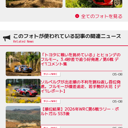
全てのフォトを見る
このフォトが使われている記事の関連ニュース
「トヨタに戦いを挑めている」とヒョンデの
フルモー。3.4秒差で追う好発進／第6戦 デ
イ1コメント集
05-08
ラリー/WRC
ソルベルグが出走順の不利を跳ね返し首位発
進。フルモーが僅差追走、若手勢が火花【デ
イ1レポート】
05-08
ラリー/WRC
【順位結果】2026年WRC第6戦ラリー・ポ
ルトガル SS3後
05-08
ラリー/WRC