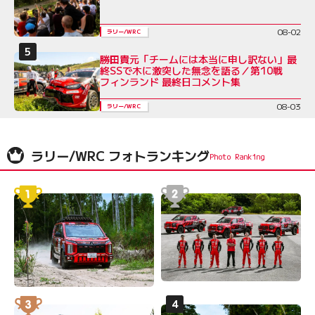
08-02
ラリー/WRC
勝田貴元「チームには本当に申し訳ない」最
終SSで木に激突した無念を語る／第10戦
フィンランド 最終日コメント集
08-03
ラリー/WRC
ラリー/WRC フォトランキング