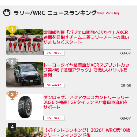
ラリー/WRC ニュースランキング
増岡総監督「パジェロ開発へ活かす」AXCR
連覇を目指すチーム三菱ラリーアートの戦い
がまもなくスタート
08-07
ラリー/WRC
トーヨータイヤ装着車がXCRスプリントカッ
プ第4戦『浅間アタック』で激しいバトルを
展開
08-08
ラリー/WRC
ダンロップ、アジアクロスカントリーラリー
2026で強豪TGRタイランドと鎌田卓麻組を
サポート
08-07
ラリー/WRC
【ポイントランキング】2026年WRC第10戦
ラリー・フィンランド後