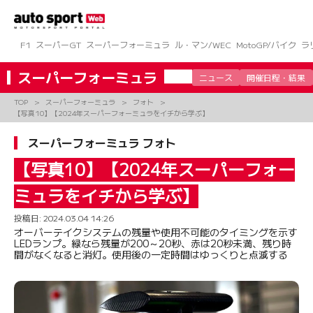
コ
ン
テ
ン
F1
スーパーGT
スーパーフォーミュラ
ル・マン/WEC
MotoGP/バイク
ラ
ツ
へ
スーパーフォーミュラ
ニュース
開催日程・結果
ス
キ
TOP
スーパーフォーミュラ
フォト
ッ
【写真10】【2024年スーパーフォーミュラをイチから学ぶ】
プ
スーパーフォーミュラ フォト
【写真10】【2024年スーパーフォー
ミュラをイチから学ぶ】
投稿日:
2024.03.04 14:26
オーバーテイクシステムの残量や使用不可能のタイミングを示す
LEDランプ。緑なら残量が200～20秒、赤は20秒未満、残り時
間がなくなると消灯。使用後の一定時間はゆっくりと点滅する