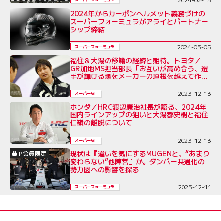
2024年からカーボンヘルメット義務づけの
スーパーフォーミュラがアライとパートナー
シップ締結
2024-03-05
スーパーフォーミュラ
福住＆大湯の移籍の経緯と期待。トヨタ／
GR加地MS担当部長「お互いが高め合う、選
手が輝ける場をメーカーの垣根を越えて作っ
ていく」
2023-12-13
スーパーGT
ホンダ／HRC渡辺康治社長が語る、2024年
国内ラインアップの狙いと大湯都史樹と福住
仁嶺の離脱について
2023-12-13
スーパーGT
現状は『違いを気にするMUGENと、“あまり
P会員限定
変わらない”他陣営』か。ダンパー共通化の
勢力図への影響を探る
2023-12-11
スーパーフォーミュラ