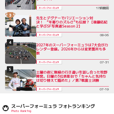
17時間前
スーパーフォーミュラ
先生とデグナーでバリエーション対
決！ “年寄りのズルさ”も伝授？【後藤佑紀
と学ぶSF写真道Season 2】
08-06
スーパーフォーミュラ
2027年のスーパーフォーミュラは7大会がカ
レンダー登録。2026年からは変更箇所も多
数
07-31
スーパーフォーミュラ
土曜の夜に無線の行き違いを話し合った牧野
陣営。日曜の3位表彰台で「ちゃんと気持ち
は切り替えて臨めた」／第7戦富士決勝
07-19
スーパーフォーミュラ
スーパーフォーミュラ フォトランキング