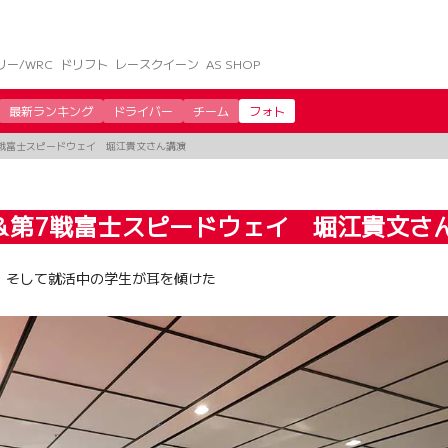
リー/WRC
ドリフト
レースクイーン
AS SHOP
最新ランキング
ドライバー
チーム
フォト
7戦富士スピードウェイ 堀江貴文さん講演
＆第7戦富士スピードウェイ 堀江貴文さ
、そして就活中の学生が耳を傾けた