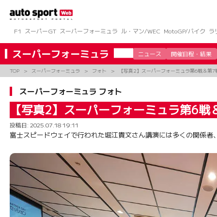
コ
ン
テ
ン
F1
スーパーGT
スーパーフォーミュラ
ル・マン/WEC
MotoGP/バイク
ラ
ツ
へ
スーパーフォーミュラ
ニュース
開催日程・結果
ス
キ
TOP
スーパーフォーミュラ
フォト
【写真2】スーパーフォーミュラ第6戦＆第
ッ
プ
スーパーフォーミュラ フォト
【写真2】スーパーフォーミュラ第6戦
投稿日:
2025.07.18 19:11
富士スピードウェイで行われた堀江貴文さん講演には多くの関係者