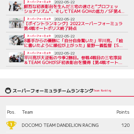
2022-05-22
スーパーフォーミュラ
鮮烈な初表彰台を生んだ三宅の速さと“プロフェッ
ショナリズム”、そしてTEAM GOHの底力／SF第4戦
決勝
2022-05-22
スーパーフォーミュラ
【ポイントランキング】2022スーパーフォーミュラ
第4戦オートポリス終了時点
2022-05-22
スーパーフォーミュラ
8番手からの優勝に「自分自身驚いた」平川亮。「絵
に書いたように順位が上がった」星野一義監督【SF
第4戦オートポリス決勝トップ3会見】
2022-05-22
スーパーフォーミュラ
平川亮が大逆転の今季2勝目。参戦4戦目の三宅淳詞
＆TEAM GOHがSF初表彰台を獲得【第4戦オートポ
リス決勝レポート】
スーパーフォーミュラチームランキング
Team Ranking
Pos.
Team
Points
DOCOMO TEAM DANDELION RACING
120