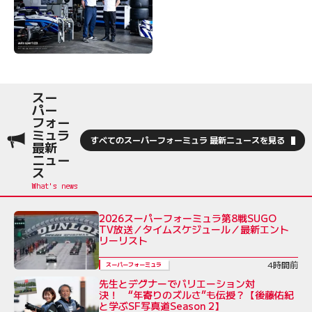
スー
パー
フォー
ミュラ
すべてのスーパーフォーミュラ 最新ニュースを見る
最新
ニュー
ス
2026スーパーフォーミュラ第8戦SUGO
TV放送／タイムスケジュール／最新エント
リーリスト
4時間前
スーパーフォーミュラ
先生とデグナーでバリエーション対
決！ “年寄りのズルさ”も伝授？【後藤佑紀
と学ぶSF写真道Season 2】