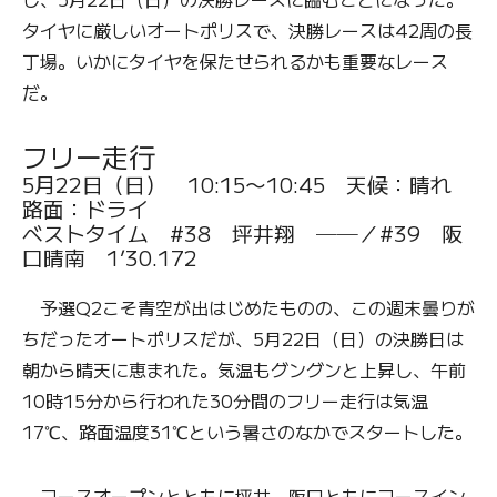
タイヤに厳しいオートポリスで、決勝レースは42周の長
丁場。いかにタイヤを保たせられるかも重要なレース
だ。
フリー走行
5月22日（日） 10:15〜10:45 天候：晴れ
路面：ドライ
ベストタイム #38 坪井翔 ──／#39 阪
口晴南 1’30.172
予選Q2こそ青空が出はじめたものの、この週末曇りが
ちだったオートポリスだが、5月22日（日）の決勝日は
朝から晴天に恵まれた。気温もグングンと上昇し、午前
10時15分から行われた30分間のフリー走行は気温
17℃、路面温度31℃という暑さのなかでスタートした。
コースオープンとともに坪井、阪口ともにコースイン