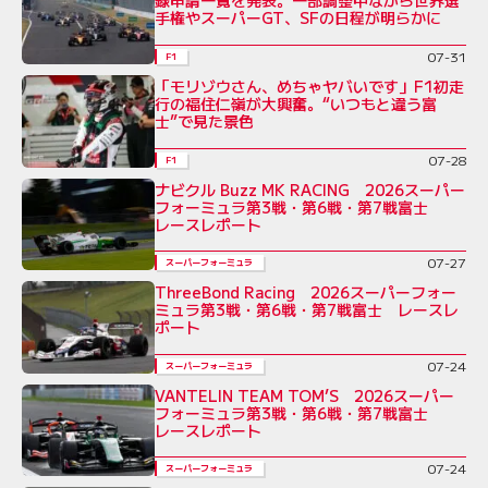
録申請一覧を発表。一部調整中ながら世界選
手権やスーパーGT、SFの日程が明らかに
07-31
F1
「モリゾウさん、めちゃヤバいです」F1初走
行の福住仁嶺が大興奮。“いつもと違う富
士”で見た景色
07-28
F1
ナビクル Buzz MK RACING 2026スーパー
フォーミュラ第3戦・第6戦・第7戦富士
レースレポート
07-27
スーパーフォーミュラ
ThreeBond Racing 2026スーパーフォー
ミュラ第3戦・第6戦・第7戦富士 レースレ
ポート
07-24
スーパーフォーミュラ
VANTELIN TEAM TOM’S 2026スーパー
フォーミュラ第3戦・第6戦・第7戦富士
レースレポート
07-24
スーパーフォーミュラ