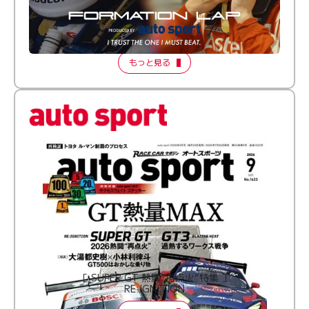
倒す相手を、信じてる。小林利徠斗 × 野村勇斗
【FORMATION LAP Produced by auto sport】
2026 Episode 2
もっと見る
［ SUPER GT 熱闘“再点火”特集 ］
RE:IGNITION