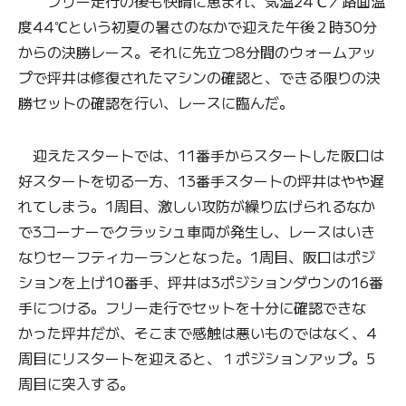
フリー走行の後も快晴に恵まれ、気温24℃／路面温
度44℃という初夏の暑さのなかで迎えた午後２時30分
からの決勝レース。それに先立つ8分間のウォームアッ
プで坪井は修復されたマシンの確認と、できる限りの決
勝セットの確認を行い、レースに臨んだ。
迎えたスタートでは、11番手からスタートした阪口は
好スタートを切る一方、13番手スタートの坪井はやや遅
れてしまう。1周目、激しい攻防が繰り広げられるなか
で3コーナーでクラッシュ車両が発生し、レースはいき
なりセーフティカーランとなった。1周目、阪口はポジ
ションを上げ10番手、坪井は3ポジションダウンの16番
手につける。フリー走行でセットを十分に確認できな
かった坪井だが、そこまで感触は悪いものではなく、4
周目にリスタートを迎えると、１ポジションアップ。5
周目に突入する。