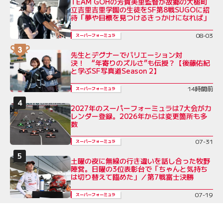
TEAM GOHの芳賀美里監督が故郷の大槌町
立吉里吉里学園の生徒をSF第8戦SUGOに招
待「夢や目標を見つけるきっかけになれば」
08-03
スーパーフォーミュラ
先生とデグナーでバリエーション対
決！ “年寄りのズルさ”も伝授？【後藤佑紀
と学ぶSF写真道Season 2】
14時間前
スーパーフォーミュラ
2027年のスーパーフォーミュラは7大会がカ
レンダー登録。2026年からは変更箇所も多
数
07-31
スーパーフォーミュラ
土曜の夜に無線の行き違いを話し合った牧野
陣営。日曜の3位表彰台で「ちゃんと気持ち
は切り替えて臨めた」／第7戦富士決勝
07-19
スーパーフォーミュラ