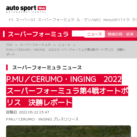
コ
ン
テ
ン
F1
スーパーGT
スーパーフォーミュラ
ル・マン/WEC
MotoGP/バイク
ラ
ツ
へ
スーパーフォーミュラ
ニュース
開催日程・結果
ス
キ
TOP
スーパーフォーミュラ
ニュース
ッ
P.MU／CERUMO・INGING 2022スーパーフォーミュラ第4戦オートポリス 決勝レ
プ
ポート
スーパーフォーミュラ ニュース
P.MU／CERUMO・INGING 2022
スーパーフォーミュラ第4戦オートポ
リス 決勝レポート
投稿日:
2022.05.22 23:47
P.MU／CERUMO・INGING プレスリリース