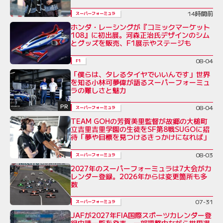
14時間前
スーパーフォーミュラ
ホンダ・レーシングが『コミックマーケット
108』に初出展。河森正治氏デザインのシム
とグッズを販売、F1展示やステージも
08-04
F1
「僕らは、タレるタイヤでいいんです」世界
を知る小林可夢偉が語るスーパーフォーミュ
ラの難しさと魅力
PR
08-04
スーパーフォーミュラ
TEAM GOHの芳賀美里監督が故郷の大槌町
立吉里吉里学園の生徒をSF第8戦SUGOに招
待「夢や目標を見つけるきっかけになれば」
08-03
スーパーフォーミュラ
2027年のスーパーフォーミュラは7大会がカ
レンダー登録。2026年からは変更箇所も多
数
07-31
スーパーフォーミュラ
JAFが2027年FIA国際スポーツカレンダー登