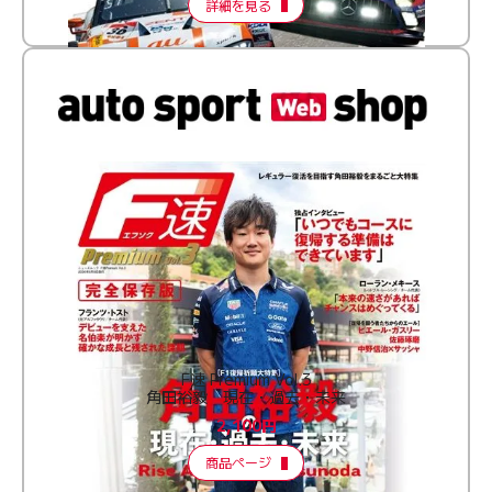
詳細を見る
F速 Premium Vol.3
角田裕毅 現在・過去・未来
2,100円
商品ページ