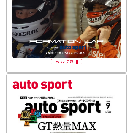
倒す相手を、信じてる。小林利徠斗 × 野村勇斗
【FORMATION LAP Produced by auto sport】
2026 Episode 2
もっと見る