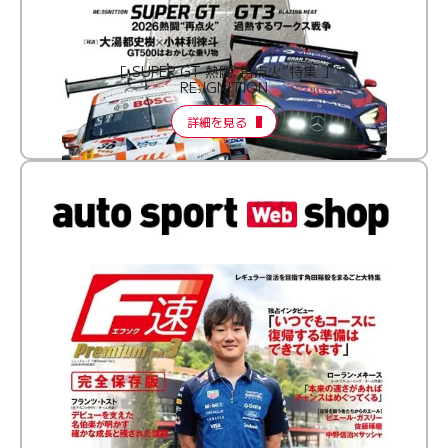
［ SUPER GT 熱闘“再点火”特集 ］
RE:IGNITION
詳細を見る