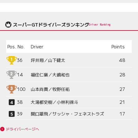
スーパーGTドライバーズランキング
Driver Ranking
Pos.
No.
Driver
Points
36
坪井翔／山下健太
48
14
福住仁嶺／大嶋和也
28
100
山本尚貴／牧野任祐
27
38
大湯都史樹／小林利徠斗
21
39
関口雄飛／サッシャ・フェネストラズ
17
ドライバーページへ