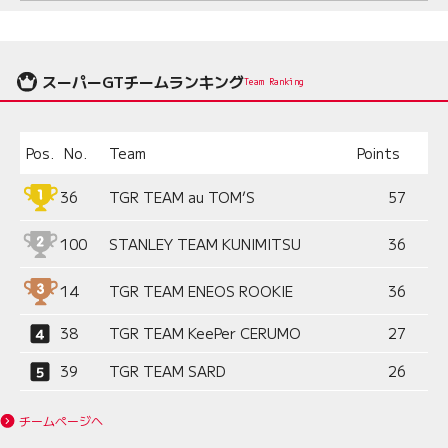
スーパーGTチームランキング
Team Ranking
Pos.
No.
Team
Points
36
TGR TEAM au TOM’S
57
100
STANLEY TEAM KUNIMITSU
36
14
TGR TEAM ENEOS ROOKIE
36
38
TGR TEAM KeePer CERUMO
27
39
TGR TEAM SARD
26
チームページへ