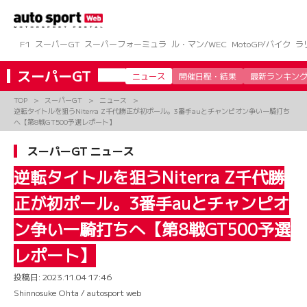
コ
ン
テ
ン
F1
スーパーGT
スーパーフォーミュラ
ル・マン/WEC
MotoGP/バイク
ラ
ツ
へ
スーパーGT
ニュース
開催日程・結果
最新ランキン
ス
キ
TOP
スーパーGT
ニュース
ッ
逆転タイトルを狙うNiterra Z千代勝正が初ポール。3番手auとチャンピオン争い一騎打ち
プ
へ【第8戦GT500予選レポート】
スーパーGT ニュース
逆転タイトルを狙うNiterra Z千代勝
正が初ポール。3番手auとチャンピオ
ン争い一騎打ちへ【第8戦GT500予選
レポート】
投稿日:
2023.11.04 17:46
Shinnosuke Ohta / autosport web