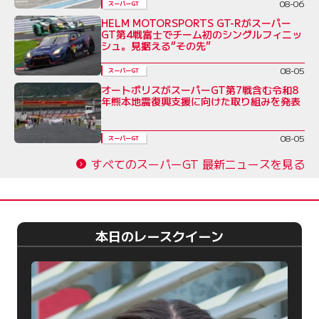
08-06
スーパーGT
HELM MOTORSPORTS GT-Rがスーパー
GT第4戦富士でチーム初のシングルフィニッ
シュ。見据える“その先”
08-05
スーパーGT
オートポリスがスーパーGT第7戦含む令和8
年熊本地震復興支援に向けた取り組みを発表
08-05
スーパーGT
すべてのスーパーGT 最新ニュースを見る
本日のレースクイーン