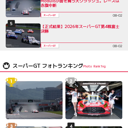
Moduloが宙を舞う大クラッシュ。レースは
赤旗中断
08-02
スーパーGT
【正式結果】2026年スーパーGT第4戦富士
決勝
08-02
スーパーGT
スーパーGT フォトランキング