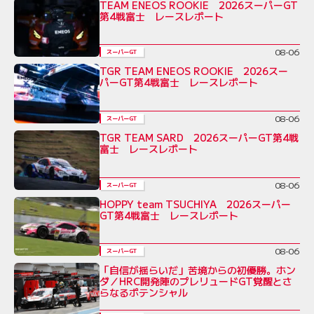
TEAM ENEOS ROOKIE 2026スーパーGT
第4戦富士 レースレポート
08-06
スーパーGT
TGR TEAM ENEOS ROOKIE 2026スー
パーGT第4戦富士 レースレポート
08-06
スーパーGT
TGR TEAM SARD 2026スーパーGT第4戦
富士 レースレポート
08-06
スーパーGT
HOPPY team TSUCHIYA 2026スーパー
GT第4戦富士 レースレポート
08-06
スーパーGT
「自信が揺らいだ」苦境からの初優勝。ホン
ダ／HRC開発陣のプレリュードGT覚醒とさ
らなるポテンシャル