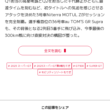
Q1担当の高星明誠とQ2を担当した千代勝正がともに最
速タイムを刻むなど、初タイトルへの気迫を感じさせる
アタックを決めた3号車Niterra MOTUL Zがセッション
を完全制覇。選手権首位の36号車au TOM’S GR Supra
も、その背後となる2列目3番手に飛び込み、今季最後の
300km戦に向け直接対決の構図が整った。
全文を読む
2023 スーパーGT
2023スーパーGT第8戦もてぎ
GT500
SUPER GT
モビリティリゾートもてぎ
この記事をシェア