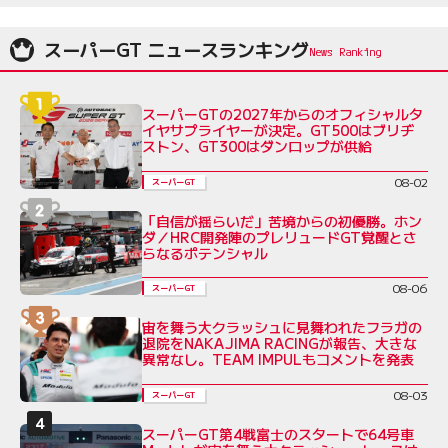
スーパーGT ニュースランキング
スーパーGTの2027年からのオフィシャルタ
イヤサプライヤーが決定。GT500はブリヂ
ストン、GT300はダンロップが供給
08-02
スーパーGT
「自信が揺らいだ」苦境からの初優勝。ホン
ダ／HRC開発陣のプレリュードGT覚醒とさ
らなるポテンシャル
08-06
スーパーGT
宙を舞う大クラッシュに見舞われたフラガの
退院をNAKAJIMA RACINGが報告、大きな
異常なし。TEAM IMPULもコメントを発表
08-03
スーパーGT
スーパーGT第4戦富士のスタートで64号車