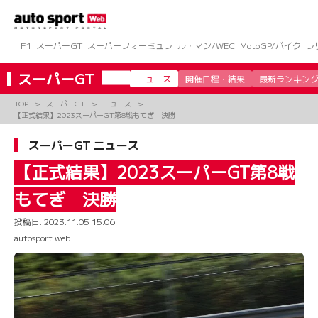
コ
ン
テ
ン
F1
スーパーGT
スーパーフォーミュラ
ル・マン/WEC
MotoGP/バイク
ラ
ツ
へ
スーパーGT
ニュース
開催日程・結果
最新ランキン
ス
キ
TOP
スーパーGT
ニュース
ッ
【正式結果】2023スーパーGT第8戦もてぎ 決勝
プ
スーパーGT ニュース
【正式結果】2023スーパーGT第8戦
もてぎ 決勝
投稿日:
2023.11.05 15:06
autosport web