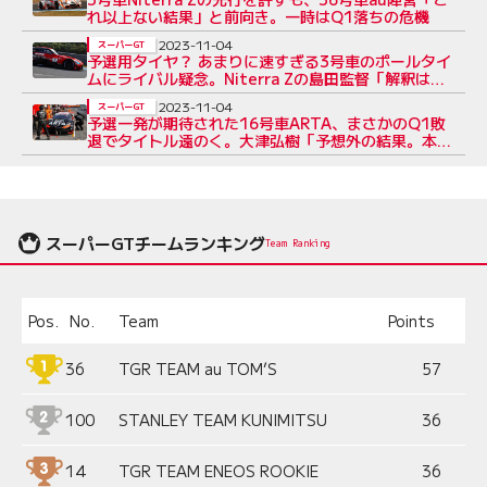
れ以上ない結果」と前向き。一時はQ1落ちの危機
2023-11-04
スーパーGT
予選用タイヤ？ あまりに速すぎる3号車のポールタイ
ムにライバル疑念。Niterra Zの島田監督「解釈はご
自由」
2023-11-04
スーパーGT
予選一発が期待された16号車ARTA、まさかのQ1敗
退でタイトル遠のく。大津弘樹「予想外の結果。本当
に悔しい」
スーパーGTチームランキング
Team Ranking
Pos.
No.
Team
Points
36
TGR TEAM au TOM’S
57
100
STANLEY TEAM KUNIMITSU
36
14
TGR TEAM ENEOS ROOKIE
36