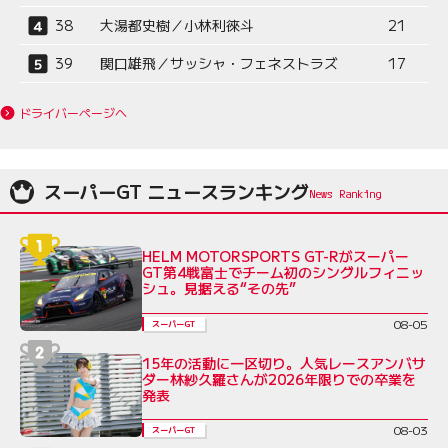
38
大湯都史樹／小林利徠斗
21
39
関口雄飛／サッシャ・フェネストラズ
17
ドライバーページへ
スーパーGT ニュースランキング
HELM MOTORSPORTS GT-Rがスーパー
GT第4戦富士でチーム初のシングルフィニッ
シュ。見据える“その先”
08-05
スーパーGT
15年の活動に一区切り。人気レースアンバサ
ダー林紗久羅さんが2026年限りでの卒業を
発表
08-03
スーパーGT