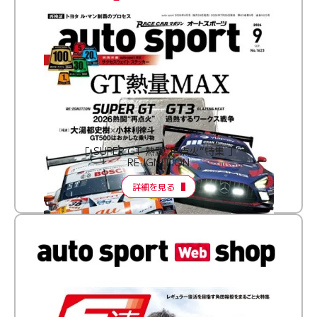
［ SUPER GT 熱闘“再点火”特集 ］
RE:IGNITION
詳細を見る