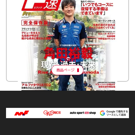
F速 Premium Vol.3
角田裕毅 現在・過去・未来
2,100円
商品ページ