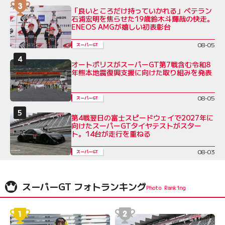
「良いところだけ持っていかれる」ベテラン
石浦宏明を焦らせた19歳鈴木斗輝哉の快走。
ENEOS AMGが嬉しい初表彰台
08-05
スーパーGT
オートポリスがスーパーGT第7戦含む令和8
年熊本地震復興支援に向けた取り組みを発表
08-05
スーパーGT
第4戦翌日の富士スピードウェイで2027年に
向けたスーパーGTタイヤテストがスター
ト。14台が走行を重ねる
08-03
スーパーGT
スーパーGT フォトランキング