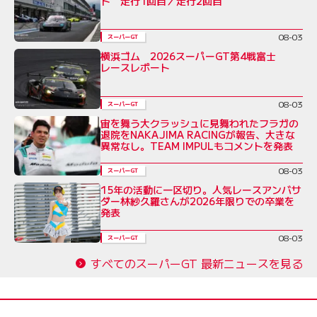
ト 走行1回目／走行2回目
08-03
スーパーGT
横浜ゴム 2026スーパーGT第4戦富士
レースレポート
08-03
スーパーGT
宙を舞う大クラッシュに見舞われたフラガの
退院をNAKAJIMA RACINGが報告、大きな
異常なし。TEAM IMPULもコメントを発表
08-03
スーパーGT
15年の活動に一区切り。人気レースアンバサ
ダー林紗久羅さんが2026年限りでの卒業を
発表
08-03
スーパーGT
すべてのスーパーGT 最新ニュースを見る