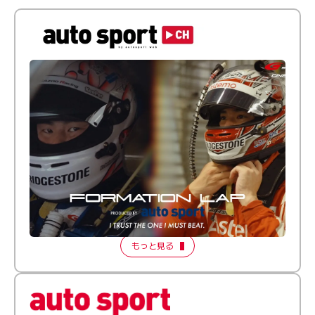
倒す相手を、信じてる。小林利徠斗 × 野村勇斗
【FORMATION LAP Produced by auto sport】
2026 Episode 2
もっと見る