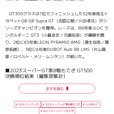
GT300クラスは7位でフィニッシュした52号車埼玉ト
ヨペットGB GR Supra GT（吉田広樹／川合孝汰）がシ
リーズチャンピオンを獲得。レースは、88号車JLOC ラ
ンボルギーニ GT3（小暮卓史／元嶋佑弥）が優勝を飾
り、2位に65号車LEON PYRAMID AMG（蒲生尚弥／篠
原拓朗）、3位に6号車DOBOT Audi R8 LMS（片山義
章／ロベルト・メリ・ムンタン）が続いた。
■2023スーパーGT第8戦もてぎ GT500
決勝順位結果（編集部集計）
全文を読む
2023 スーパーGT
2023スーパーGT第8戦もてぎ
SUPER GT
モビリティリゾートもてぎ