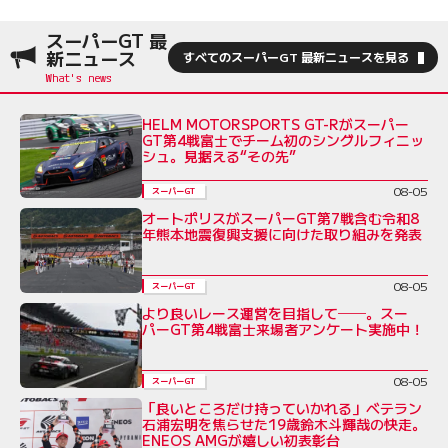
スーパーGT 最
新ニュース
すべてのスーパーGT 最新ニュースを見る
HELM MOTORSPORTS GT-Rがスーパー
GT第4戦富士でチーム初のシングルフィニッ
シュ。見据える“その先”
08-05
スーパーGT
オートポリスがスーパーGT第7戦含む令和8
年熊本地震復興支援に向けた取り組みを発表
08-05
スーパーGT
より良いレース運営を目指して──。スー
パーGT第4戦富士来場者アンケート実施中！
08-05
スーパーGT
「良いところだけ持っていかれる」ベテラン
石浦宏明を焦らせた19歳鈴木斗輝哉の快走。
ENEOS AMGが嬉しい初表彰台