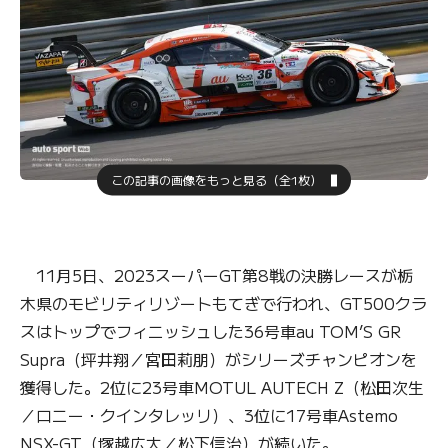
この記事の画像をもっと見る（全1枚）
11月5日、2023スーパーGT第8戦の決勝レースが栃
木県のモビリティリゾートもてぎで行われ、GT500クラ
スはトップでフィニッシュした36号車au TOM’S GR
Supra（坪井翔／宮田莉朋）がシリーズチャンピオンを
獲得した。2位に23号車MOTUL AUTECH Z（松田次生
／ロニー・クインタレッリ）、3位に17号車Astemo
NSX-GT（塚越広大／松下信治）が続いた。