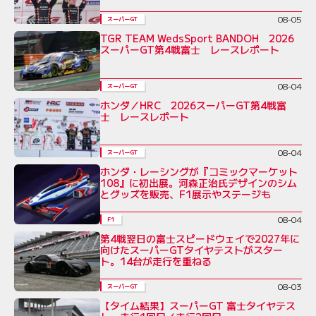
08-05
スーパーGT
TGR TEAM WedsSport BANDOH 2026
スーパーGT第4戦富士 レースレポート
08-04
スーパーGT
ホンダ／HRC 2026スーパーGT第4戦富
士 レースレポート
08-04
スーパーGT
ホンダ・レーシングが『コミックマーケット
108』に初出展。河森正治氏デザインのシム
とグッズを販売、F1展示やステージも
08-04
F1
第4戦翌日の富士スピードウェイで2027年に
向けたスーパーGTタイヤテストがスター
ト。14台が走行を重ねる
08-03
スーパーGT
【タイム結果】スーパーGT 富士タイヤテス