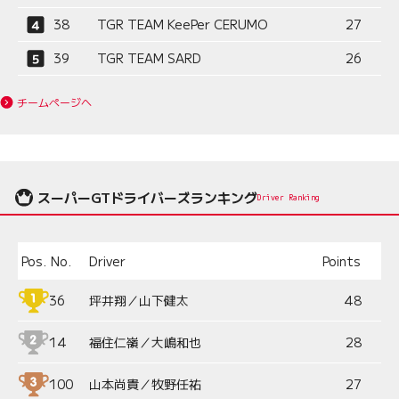
38
TGR TEAM KeePer CERUMO
27
39
TGR TEAM SARD
26
チームページへ
スーパーGTドライバーズランキング
Driver Ranking
Pos.
No.
Driver
Points
36
坪井翔／山下健太
48
14
福住仁嶺／大嶋和也
28
100
山本尚貴／牧野任祐
27