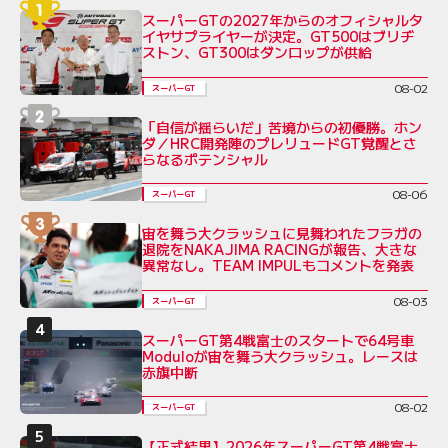
スーパーGTの2027年からのオフィシャルタ
イヤサプライヤーが決定。GT500はブリヂ
ストン、GT300はダンロップが供給
08-02
スーパーGT
「自信が揺らいだ」苦境からの初優勝。ホン
ダ／HRC開発陣のプレリュードGT覚醒とさ
らなるポテンシャル
08-06
スーパーGT
宙を舞う大クラッシュに見舞われたフラガの
退院をNAKAJIMA RACINGが報告、大きな
異常なし。TEAM IMPULもコメントを発表
08-03
スーパーGT
スーパーGT第4戦富士のスタートで64号車
Moduloが宙を舞う大クラッシュ。レースは
赤旗中断
08-02
スーパーGT
【正式結果】2026年スーパーGT第4戦富士