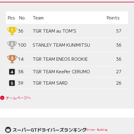
Pos.
No.
Team
Points
36
TGR TEAM au TOM’S
57
100
STANLEY TEAM KUNIMITSU
36
14
TGR TEAM ENEOS ROOKIE
36
38
TGR TEAM KeePer CERUMO
27
39
TGR TEAM SARD
26
チームページへ
スーパーGTドライバーズランキング
Driver Ranking