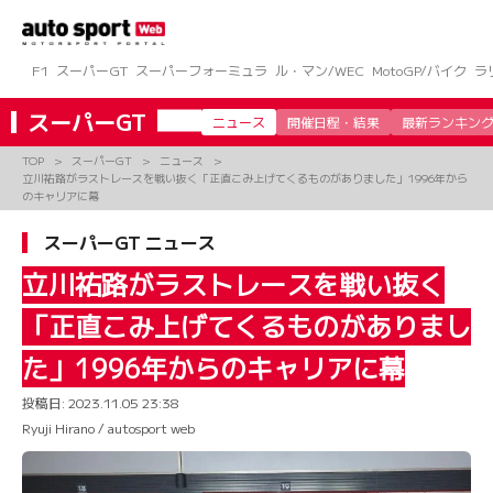
コ
ン
テ
ン
F1
スーパーGT
スーパーフォーミュラ
ル・マン/WEC
MotoGP/バイク
ラ
ツ
へ
スーパーGT
ニュース
開催日程・結果
最新ランキン
ス
キ
TOP
スーパーGT
ニュース
ッ
立川祐路がラストレースを戦い抜く「正直こみ上げてくるものがありました」1996年から
プ
のキャリアに幕
スーパーGT ニュース
立川祐路がラストレースを戦い抜く
「正直こみ上げてくるものがありまし
た」1996年からのキャリアに幕
投稿日:
2023.11.05 23:38
Ryuji Hirano / autosport web