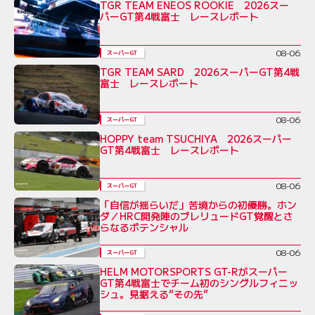
TGR TEAM ENEOS ROOKIE 2026スー
パーGT第4戦富士 レースレポート
08-06
スーパーGT
TGR TEAM SARD 2026スーパーGT第4戦
富士 レースレポート
08-06
スーパーGT
HOPPY team TSUCHIYA 2026スーパー
GT第4戦富士 レースレポート
08-06
スーパーGT
「自信が揺らいだ」苦境からの初優勝。ホン
ダ／HRC開発陣のプレリュードGT覚醒とさ
らなるポテンシャル
08-06
スーパーGT
HELM MOTORSPORTS GT-Rがスーパー
GT第4戦富士でチーム初のシングルフィニッ
シュ。見据える“その先”