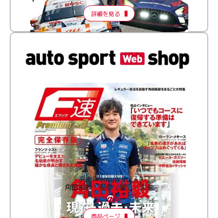
詳細を見る
F速 Premium Vol.3
角田裕毅 現在・過去・未来
2,100円
商品ページ