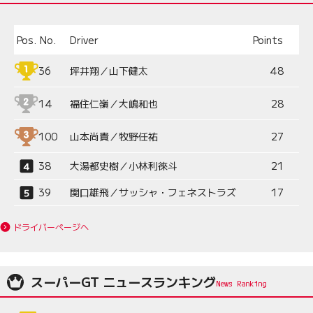
Pos.
No.
Driver
Points
36
坪井翔／山下健太
48
14
福住仁嶺／大嶋和也
28
100
山本尚貴／牧野任祐
27
38
大湯都史樹／小林利徠斗
21
39
関口雄飛／サッシャ・フェネストラズ
17
ドライバーページへ
スーパーGT ニュースランキング