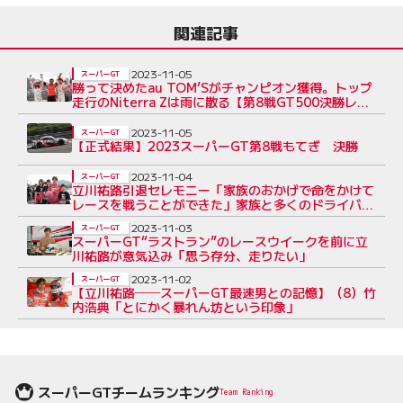
関連記事
2023-11-05
スーパーGT
勝って決めたau TOM’Sがチャンピオン獲得。トップ
走行のNiterra Zは雨に散る【第8戦GT500決勝レ
ポート】
2023-11-05
スーパーGT
【正式結果】2023スーパーGT第8戦もてぎ 決勝
2023-11-04
スーパーGT
立川祐路引退セレモニー「家族のおかげで命をかけて
レースを戦うことができた」家族と多くのドライバー
が見守るなか開催
2023-11-03
スーパーGT
スーパーGT“ラストラン”のレースウイークを前に立
川祐路が意気込み「思う存分、走りたい」
2023-11-02
スーパーGT
【立川祐路──スーパーGT最速男との記憶】（8）竹
内浩典「とにかく暴れん坊という印象」
スーパーGTチームランキング
Team Ranking