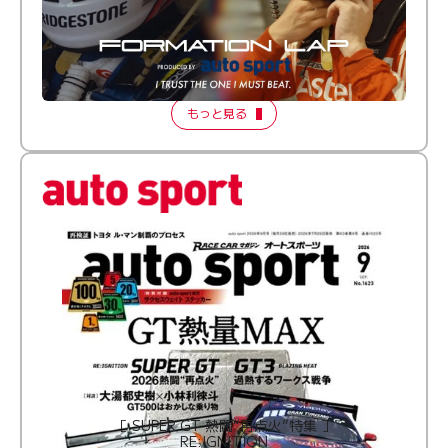
倒す相手を、信じてる。小林利徠斗 × 野村勇斗
【FORMATION LAP Produced by auto sport】
2026 Episode 2
もっと見る
［ SUPER GT 熱闘“再点火”特集 ］
RE:IGNITION