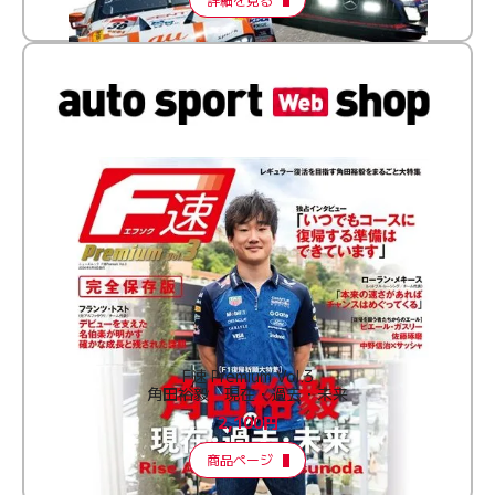
F速 Premium Vol.3
角田裕毅 現在・過去・未来
2,100円
商品ページ