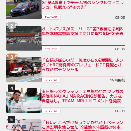
GT第4戦富士でチーム初のシングルフィニッ
シュ。見据える“その先”
08-05
スーパーGT
オートポリスがスーパーGT第7戦含む令和8
年熊本地震復興支援に向けた取り組みを発表
08-05
スーパーGT
「自信が揺らいだ」苦境からの初優勝。ホン
ダ／HRC開発陣のプレリュードGT覚醒とさ
らなるポテンシャル
19時間前
スーパーGT
宙を舞う大クラッシュに見舞われたフラガの
退院をNAKAJIMA RACINGが報告、大きな
異常なし。TEAM IMPULもコメントを発表
08-03
スーパーGT
「良いところだけ持っていかれる」ベテラン
石浦宏明を焦らせた19歳鈴木斗輝哉の快走。