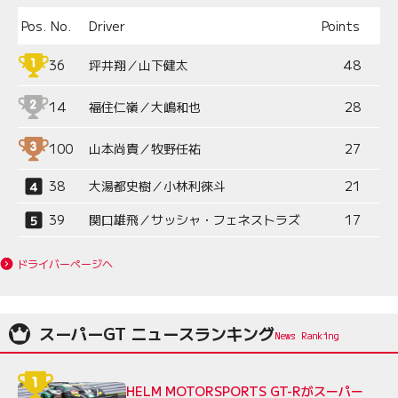
Pos.
No.
Driver
Points
36
坪井翔／山下健太
48
14
福住仁嶺／大嶋和也
28
100
山本尚貴／牧野任祐
27
38
大湯都史樹／小林利徠斗
21
39
関口雄飛／サッシャ・フェネストラズ
17
ドライバーページへ
スーパーGT ニュースランキング
HELM MOTORSPORTS GT-Rがスーパー