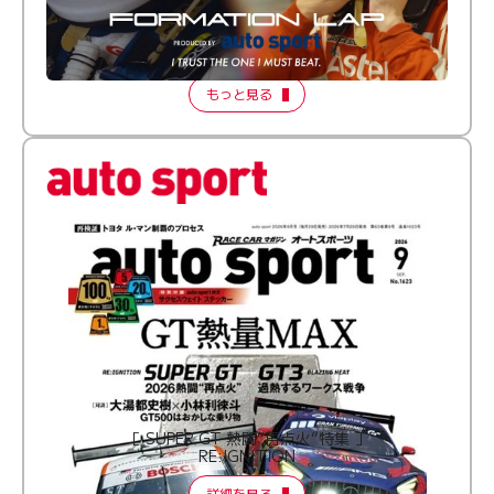
倒す相手を、信じてる。小林利徠斗 × 野村勇斗
【FORMATION LAP Produced by auto sport】
2026 Episode 2
もっと見る
［ SUPER GT 熱闘“再点火”特集 ］
RE:IGNITION
詳細を見る