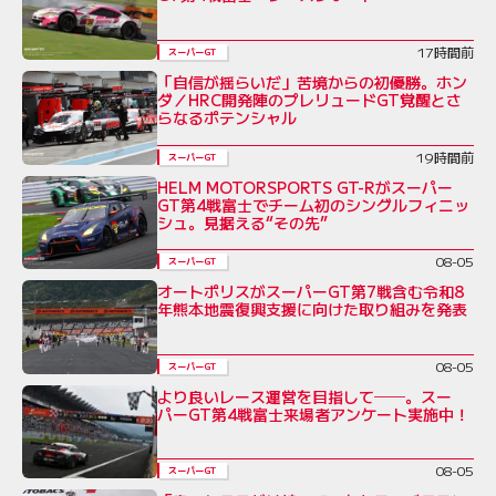
17時間前
スーパーGT
「自信が揺らいだ」苦境からの初優勝。ホン
ダ／HRC開発陣のプレリュードGT覚醒とさ
らなるポテンシャル
19時間前
スーパーGT
HELM MOTORSPORTS GT-Rがスーパー
GT第4戦富士でチーム初のシングルフィニッ
シュ。見据える“その先”
08-05
スーパーGT
オートポリスがスーパーGT第7戦含む令和8
年熊本地震復興支援に向けた取り組みを発表
08-05
スーパーGT
より良いレース運営を目指して──。スー
パーGT第4戦富士来場者アンケート実施中！
08-05
スーパーGT