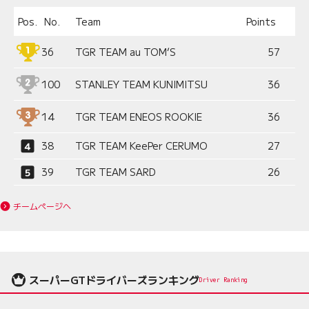
Pos.
No.
Team
Points
36
TGR TEAM au TOM’S
57
100
STANLEY TEAM KUNIMITSU
36
14
TGR TEAM ENEOS ROOKIE
36
38
TGR TEAM KeePer CERUMO
27
39
TGR TEAM SARD
26
チームページへ
スーパーGTドライバーズランキング
Driver Ranking