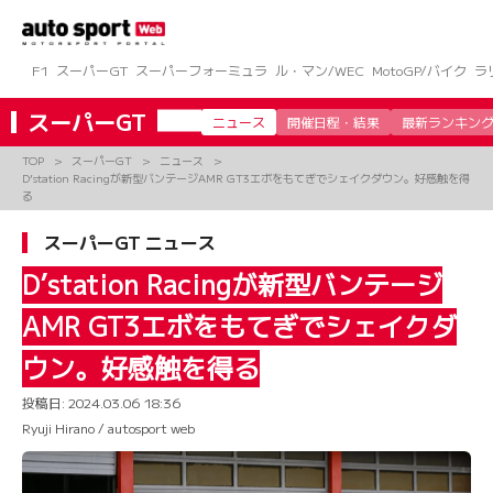
コ
ン
テ
ン
F1
スーパーGT
スーパーフォーミュラ
ル・マン/WEC
MotoGP/バイク
ラ
ツ
へ
スーパーGT
ニュース
開催日程・結果
最新ランキン
ス
キ
TOP
スーパーGT
ニュース
ッ
D’station Racingが新型バンテージAMR GT3エボをもてぎでシェイクダウン。好感触を得
プ
る
スーパーGT ニュース
D’station Racingが新型バンテージ
AMR GT3エボをもてぎでシェイクダ
ウン。好感触を得る
投稿日:
2024.03.06 18:36
Ryuji Hirano / autosport web