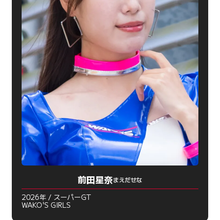
前田星奈
まえだせな
2026年 / スーパーGT
WAKO'S GIRLS