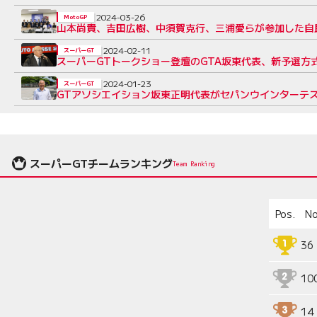
2024-03-26
MotoGP
山本尚貴、吉田広樹、中須賀克行、三浦愛らが参加した自
2024-02-11
スーパーGT
スーパーGTトークショー登壇のGTA坂東代表、新予選方
2024-01-23
スーパーGT
GTアソシエイション坂東正明代表がセパンウインターテ
スーパーGTチームランキング
Team Ranking
Pos.
No
36
10
14