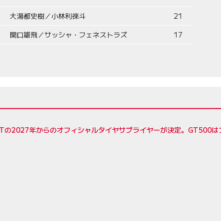
大湯都史樹／小林利徠斗
21
関口雄飛／サッシャ・フェネストラズ
17
Tの2027年からのオフィシャルタイヤサプライヤーが決定。GT500は