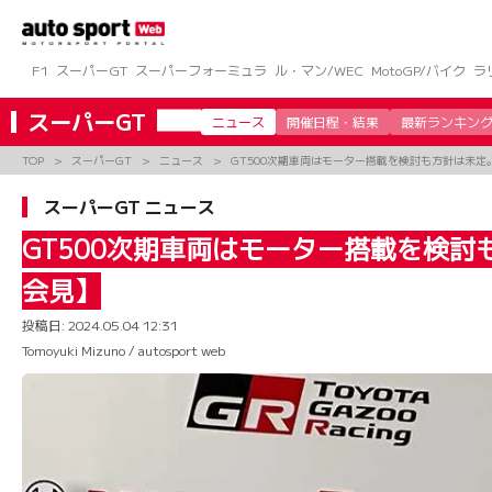
コ
ン
テ
ン
F1
スーパーGT
スーパーフォーミュラ
ル・マン/WEC
MotoGP/バイク
ラ
ツ
へ
スーパーGT
ニュース
開催日程・結果
最新ランキン
ス
キ
TOP
スーパーGT
ニュース
GT500次期車両はモーター搭載を検討も方針は未定
ッ
プ
スーパーGT ニュース
GT500次期車両はモーター搭載を検討
会見】
投稿日:
2024.05.04 12:31
Tomoyuki Mizuno / autosport web