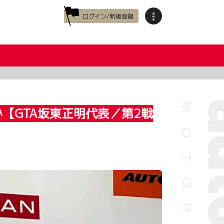
ログイン/新規登録
【GTA坂東正明代表／第2戦