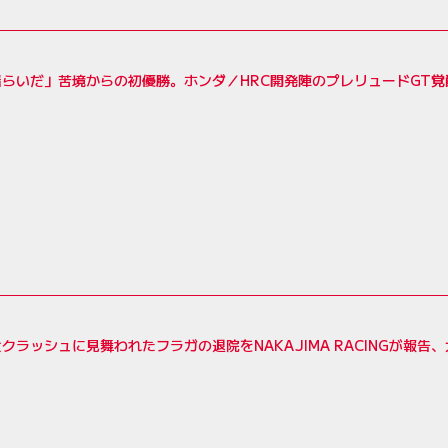
揺らいだ」苦境からの初優勝。ホンダ／HRC開発陣のプレリュードGT
クラッシュに見舞われたフラガの退院をNAKAJIMA RACINGが報告、