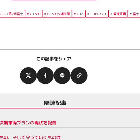
パーGT第2戦富士
GT500
GT500次期車両
GTA
SUPER GT
坂東正明
富士
この記事をシェア
関連記事
て次期車両プランの現状を報告
すもの、そして守っていくものは