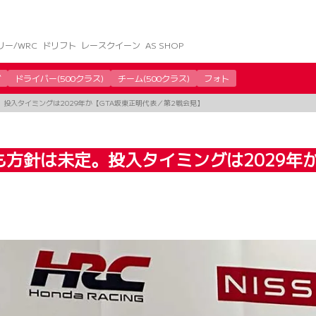
リー/WRC
ドリフト
レースクイーン
AS SHOP
グ
ドライバー(500クラス)
チーム(500クラス)
フォト
。投入タイミングは2029年か【GTA坂東正明代表／第2戦会見】
も方針は未定。投入タイミングは2029年か