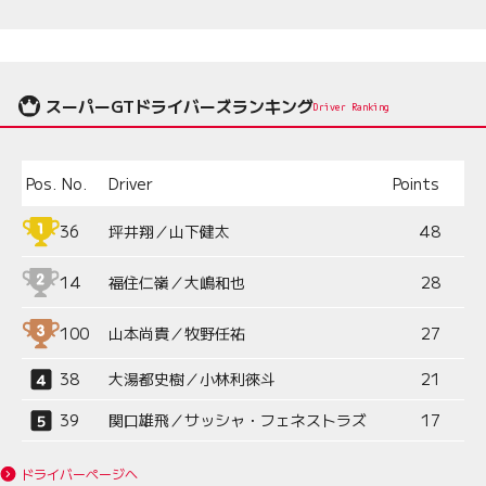
スーパーGTドライバーズランキング
Driver Ranking
Pos.
No.
Driver
Points
36
坪井翔／山下健太
48
14
福住仁嶺／大嶋和也
28
100
山本尚貴／牧野任祐
27
38
大湯都史樹／小林利徠斗
21
39
関口雄飛／サッシャ・フェネストラズ
17
ドライバーページへ