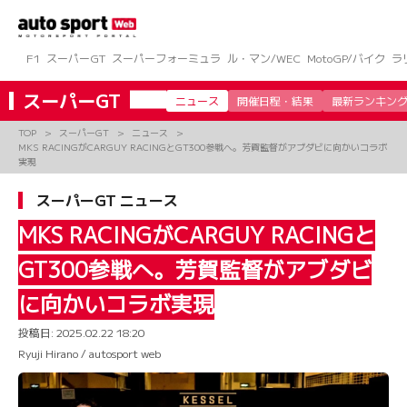
コ
ン
テ
ン
F1
スーパーGT
スーパーフォーミュラ
ル・マン/WEC
MotoGP/バイク
ラ
ツ
へ
スーパーGT
ニュース
開催日程・結果
最新ランキン
ス
キ
TOP
スーパーGT
ニュース
ッ
MKS RACINGがCARGUY RACINGとGT300参戦へ。芳賀監督がアブダビに向かいコラボ
プ
実現
スーパーGT ニュース
MKS RACINGがCARGUY RACINGと
GT300参戦へ。芳賀監督がアブダビ
に向かいコラボ実現
投稿日:
2025.02.22 18:20
Ryuji Hirano / autosport web