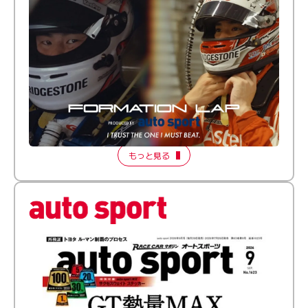
倒す相手を、信じてる。小林利徠斗 × 野村勇斗
【FORMATION LAP Produced by auto sport】
2026 Episode 2
もっと見る