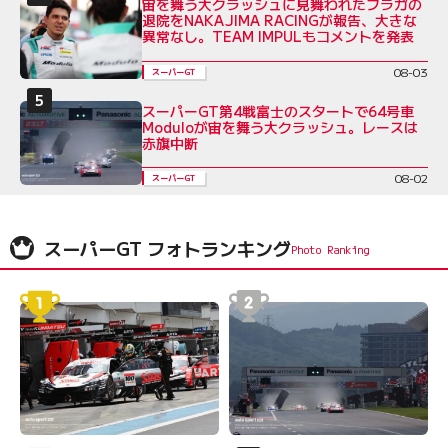
宙を舞う大クラッシュに見舞われたフラガの
退院をNAKAJIMA RACINGが報告、大きな
異常なし。TEAM IMPULもコメントを発表
08-03
スーパーGT
スーパーGT第4戦富士のスタートで64号車
Moduloが宙を舞う大クラッシュ。レースは
赤旗中断
08-02
スーパーGT
スーパーGT フォトランキング