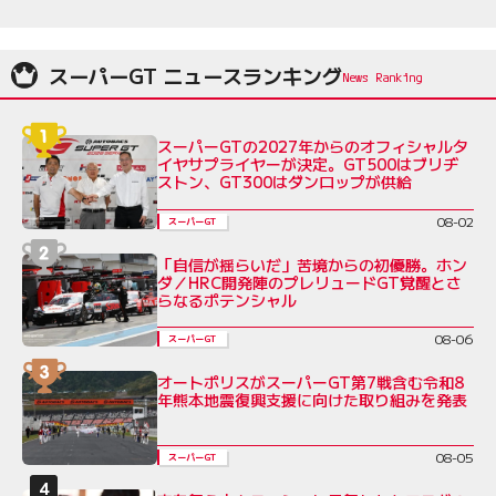
スーパーGT ニュースランキング
スーパーGTの2027年からのオフィシャルタ
イヤサプライヤーが決定。GT500はブリヂ
ストン、GT300はダンロップが供給
08-02
スーパーGT
「自信が揺らいだ」苦境からの初優勝。ホン
ダ／HRC開発陣のプレリュードGT覚醒とさ
らなるポテンシャル
08-06
スーパーGT
オートポリスがスーパーGT第7戦含む令和8
年熊本地震復興支援に向けた取り組みを発表
08-05
スーパーGT