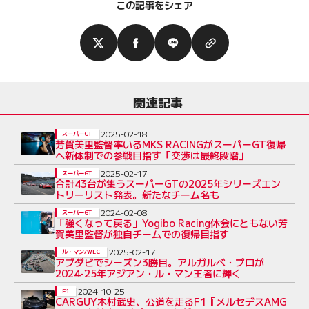
この記事をシェア
関連記事
2025-02-18
スーパーGT
芳賀美里監督率いるMKS RACINGがスーパーGT復帰
へ新体制での参戦目指す「交渉は最終段階」
2025-02-17
スーパーGT
合計43台が集うスーパーGTの2025年シリーズエン
トリーリスト発表。新たなチーム名も
2024-02-08
スーパーGT
「強くなって戻る」Yogibo Racing休会にともない芳
賀美里監督が独自チームでの復帰目指す
2025-02-17
ル・マン/WEC
アブダビでシーズン3勝目。アルガルベ・プロが
2024-25年アジアン・ル・マン王者に輝く
2024-10-25
F1
CARGUY木村武史、公道を走るF1『メルセデスAMG