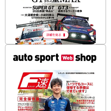
［ SUPER GT 熱闘“再点火”特集 ］
RE:IGNITION
詳細を見る