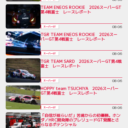
TEAM ENEOS ROOKIE 2026スーパーGT
第4戦富士 レースレポート
08-06
スーパーGT
TGR TEAM ENEOS ROOKIE 2026スー
パーGT第4戦富士 レースレポート
08-06
スーパーGT
TGR TEAM SARD 2026スーパーGT第4戦
富士 レースレポート
08-06
スーパーGT
HOPPY team TSUCHIYA 2026スーパー
GT第4戦富士 レースレポート
08-06
スーパーGT
「自信が揺らいだ」苦境からの初優勝。ホン
ダ／HRC開発陣のプレリュードGT覚醒とさ
らなるポテンシャル