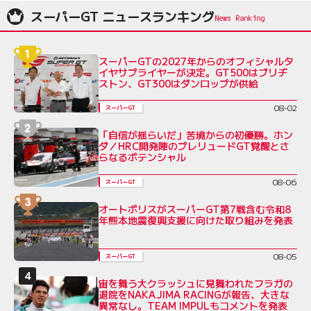
スーパーGT ニュースランキング
スーパーGTの2027年からのオフィシャルタ
イヤサプライヤーが決定。GT500はブリヂ
ストン、GT300はダンロップが供給
08-02
スーパーGT
「自信が揺らいだ」苦境からの初優勝。ホン
ダ／HRC開発陣のプレリュードGT覚醒とさ
らなるポテンシャル
08-06
スーパーGT
オートポリスがスーパーGT第7戦含む令和8
年熊本地震復興支援に向けた取り組みを発表
08-05
スーパーGT
宙を舞う大クラッシュに見舞われたフラガの
退院をNAKAJIMA RACINGが報告、大きな
異常なし。TEAM IMPULもコメントを発表