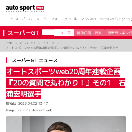
コ
ン
テ
ン
F1
スーパーGT
スーパーフォーミュラ
ル・マン/WEC
MotoGP/バイク
ラ
ツ
へ
スーパーGT
ニュース
開催日程・結果
最新ランキン
ス
キ
TOP
スーパーGT
ニュース
ッ
オートスポーツweb20周年連載企画『20の質問で丸わかり！』その1 石浦宏明選手
プ
スーパーGT ニュース
オートスポーツweb20周年連載企画
『20の質問で丸わかり！』その1 石
浦宏明選手
投稿日:
2025.04.02 13:47
Ryuji Hirano / autosport web