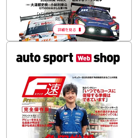
［ SUPER GT 熱闘“再点火”特集 ］
RE:IGNITION
詳細を見る
F速 Premium Vol.3