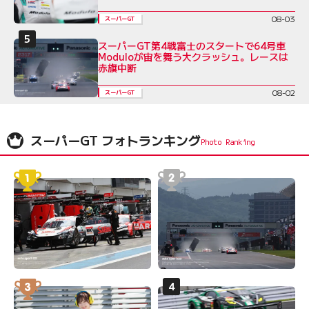
08-03
スーパーGT
スーパーGT第4戦富士のスタートで64号車
Moduloが宙を舞う大クラッシュ。レースは
赤旗中断
08-02
スーパーGT
スーパーGT フォトランキング