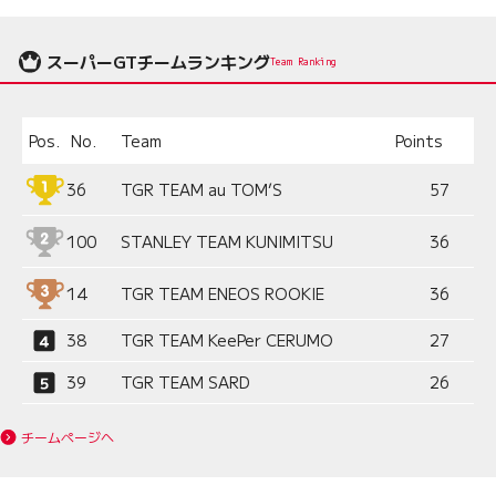
スーパーGTチームランキング
Team Ranking
Pos.
No.
Team
Points
36
TGR TEAM au TOM’S
57
100
STANLEY TEAM KUNIMITSU
36
14
TGR TEAM ENEOS ROOKIE
36
38
TGR TEAM KeePer CERUMO
27
39
TGR TEAM SARD
26
チームページへ