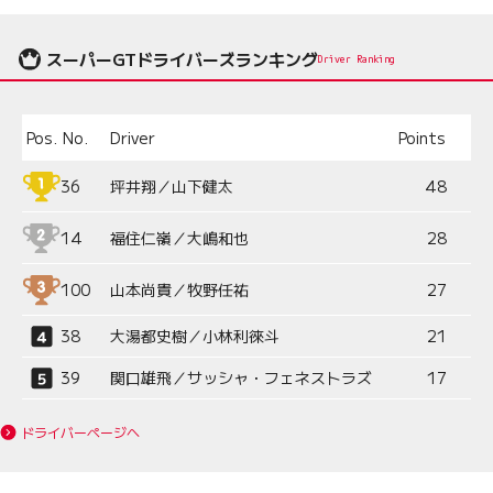
スーパーGTドライバーズランキング
Driver Ranking
Pos.
No.
Driver
Points
36
坪井翔／山下健太
48
14
福住仁嶺／大嶋和也
28
100
山本尚貴／牧野任祐
27
38
大湯都史樹／小林利徠斗
21
39
関口雄飛／サッシャ・フェネストラズ
17
ドライバーページへ