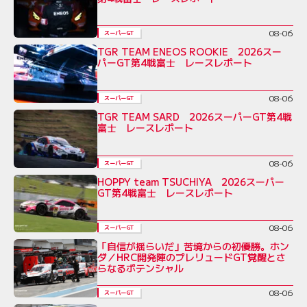
08-06
スーパーGT
TGR TEAM ENEOS ROOKIE 2026スー
パーGT第4戦富士 レースレポート
08-06
スーパーGT
TGR TEAM SARD 2026スーパーGT第4戦
富士 レースレポート
08-06
スーパーGT
HOPPY team TSUCHIYA 2026スーパー
GT第4戦富士 レースレポート
08-06
スーパーGT
「自信が揺らいだ」苦境からの初優勝。ホン
ダ／HRC開発陣のプレリュードGT覚醒とさ
らなるポテンシャル
08-06
スーパーGT