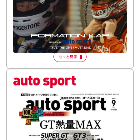
倒す相手を、信じてる。小林利徠斗 × 野村勇斗
【FORMATION LAP Produced by auto sport】
2026 Episode 2
もっと見る