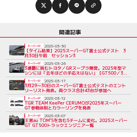
関連記事
2025-03-30
スーパーGT
【タイム結果】2025スーパーGT富士公式テスト 3
月30日午前 セッション3
2025-03-26
スーパーGT
3連覇に挑むトヨタ／GRスープラ陣営。2025年型マ
シンには「去年ほどの手応えはない」【GT500／3
メーカー開発状況】
2025-03-17
スーパーGT
3月29〜30日のスーパーGT富士公式テストのエント
リーリスト発表。両クラス合計43台が参加へ
2025-03-12
スーパーGT
TGR TEAM KeePer CERUMOが2025年スーパー
GT参戦体制とカラーリングを発表
2025-03-07
スーパーGT
王者au TOM’Sを含む5チームに変化。2025スーパー
GT GT500トラックエンジニア一覧