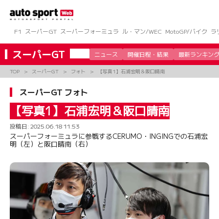
コ
ン
テ
ン
F1
スーパーGT
スーパーフォーミュラ
ル・マン/WEC
MotoGP/バイク
ラ
ツ
へ
スーパーGT
ニュース
開催日程・結果
最新ランキン
ス
キ
TOP
スーパーGT
フォト
【写真1】石浦宏明＆阪口晴南
ッ
プ
スーパーGT フォト
【写真1】石浦宏明＆阪口晴南
投稿日:
2025.06.18 11:53
スーパーフォーミュラに参戦するCERUMO・INGINGでの石浦宏
明（左）と阪口晴南（右）