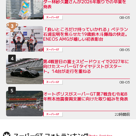
ダー林紗久羅さんが2026年限りでの卒業を
発表
08-03
スーパーGT
「良いところだけ持っていかれる」ベテラン
石浦宏明を焦らせた19歳鈴木斗輝哉の快走。
ENEOS AMGが嬉しい初表彰台
08-05
スーパーGT
第4戦翌日の富士スピードウェイで2027年に
向けたスーパーGTタイヤテストがスター
ト。14台が走行を重ねる
08-03
スーパーGT
オートポリスがスーパーGT第7戦含む令和8
年熊本地震復興支援に向けた取り組みを発表
22時間前
スーパーGT
スーパーGT フォトランキング