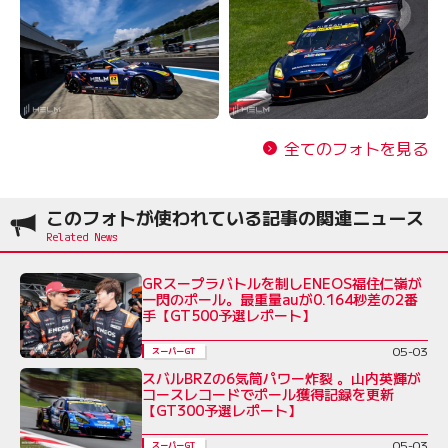
全てのフォトを見る
このフォトが使われている記事の関連ニュース
GRスープラバトルを制しENEOS福住仁嶺が
一閃のポール。最重量auが0.164秒差の2番
手【GT500予選レポート】
05-03
スーパーGT
スバルBRZの6気筒パワー炸裂 。山内英輝が
コースレコードでポール獲得記録を更新
【GT300予選レポート】
05-03
スーパーGT