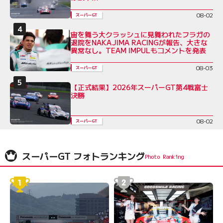
08-02
スーパーGT
宙を舞う大クラッシュに見舞われたフラガの
退院をNAKAJIMA RACINGが報告、大きな
異常なし。TEAM IMPULもコメントを発表
08-03
スーパーGT
【正式結果】2026年スーパーGT第4戦富士
決勝
08-02
スーパーGT
スーパーGT フォトランキング