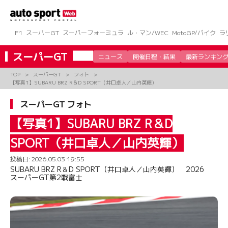
コ
ン
テ
ン
F1
スーパーGT
スーパーフォーミュラ
ル・マン/WEC
MotoGP/バイク
ラ
ツ
へ
スーパーGT
ニュース
開催日程・結果
最新ランキン
ス
キ
TOP
スーパーGT
フォト
ッ
【写真1】SUBARU BRZ R＆D SPORT（井口卓人／山内英輝）
プ
スーパーGT フォト
【写真1】SUBARU BRZ R＆D
SPORT（井口卓人／山内英輝）
投稿日:
2026.05.03 19:55
SUBARU BRZ R＆D SPORT（井口卓人／山内英輝） 2026
スーパーGT第2戦富士