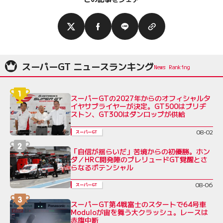
スーパーGT ニュースランキング
スーパーGTの2027年からのオフィシャルタ
イヤサプライヤーが決定。GT500はブリヂ
ストン、GT300はダンロップが供給
08-02
スーパーGT
「自信が揺らいだ」苦境からの初優勝。ホン
ダ／HRC開発陣のプレリュードGT覚醒とさ
らなるポテンシャル
08-06
スーパーGT
スーパーGT第4戦富士のスタートで64号車
Moduloが宙を舞う大クラッシュ。レースは
赤旗中断