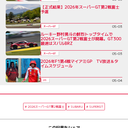
【正式結果】2026年スーパーGT第2戦富士
予選
05-03
スーパーGT
ルーキー野村勇斗の鮮烈トップタイムで
2026スーパーGT第2戦富士が開幕。GT300
最速はスバルBRZ
05-03
スーパーGT
2026年F1第4戦マイアミGP TV放送＆タ
イムスケジュール
05-04
F1
2026スーパーGT第2戦富士
SUBARU
SUPERGT
この記事をシェア