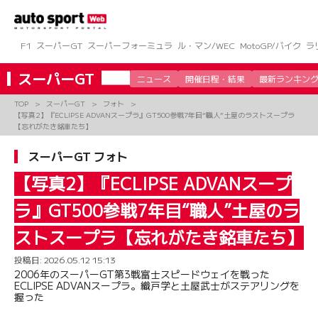
コ
ン
テ
ン
F1
スーパーGT
スーパーフォーミュラ
ル・マン/WEC
MotoGP/バイク
ラ
ツ
へ
スーパーGT
ニュース
開催日程・結果
最新ランキン
ス
キ
TOP
スーパーGT
フォト
ッ
【写真2】『ECLIPSE ADVANスープラ』GT500参戦7年目“職人”土屋のラストスープラ
プ
【忘れがたき銘車たち】
スーパーGT フォト
【写真2】『ECLIPSE ADVANスープ
ラ』GT500参戦7年目“職人”土屋のラ
ストスープラ【忘れがたき銘車たち】
投稿日:
2026.05.12 15:13
2006年のスーパーGT第3戦富士スピードウェイを戦った
ECLIPSE ADVANスープラ。織戸学と土屋武士がステアリングを
握った