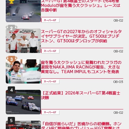
スーパーGT第4戦富士のスタートで64号車
Moduloが宙を舞う大クラッシュ。レースは
赤旗中断
08-02
スーパーGT
スーパーGTの2027年からのオフィシャルタ
イヤサプライヤーが決定。GT500はブリヂ
ストン、GT300はダンロップが供給
08-02
スーパーGT
宙を舞う大クラッシュに見舞われたフラガの
退院をNAKAJIMA RACINGが報告、大きな
異常なし。TEAM IMPULもコメントを発表
08-03
スーパーGT
【正式結果】2026年スーパーGT第4戦富士
決勝
08-02
スーパーGT
「自信が揺らいだ」苦境からの初優勝。ホン
ダ／HRC開発陣のプレリュードGT覚醒とさ