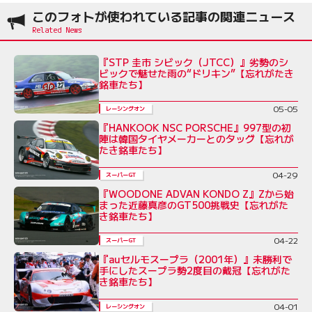
このフォトが使われている記事の関連ニュース
『STP 圭市 シビック（JTCC）』劣勢のシ
ビックで魅せた雨の“ドリキン”【忘れがたき
銘車たち】
05-05
レーシングオン
『HANKOOK NSC PORSCHE』997型の初
陣は韓国タイヤメーカーとのタッグ【忘れが
たき銘車たち】
04-29
スーパーGT
『WOODONE ADVAN KONDO Z』Zから始
まった近藤真彦のGT500挑戦史【忘れがた
き銘車たち】
04-22
スーパーGT
『auセルモスープラ（2001年）』未勝利で
手にしたスープラ勢2度目の戴冠【忘れがた
き銘車たち】
04-01
レーシングオン