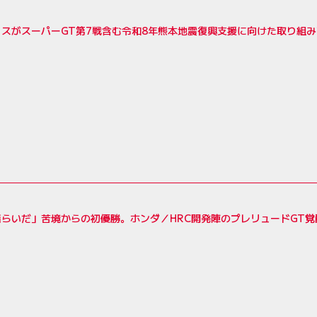
スがスーパーGT第7戦含む令和8年熊本地震復興支援に向けた取り組
揺らいだ」苦境からの初優勝。ホンダ／HRC開発陣のプレリュードGT