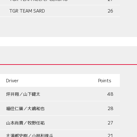
TGR TEAM SARD
26
Driver
Points
坪井翔／山下健太
48
福住仁嶺／大嶋和也
28
山本尚貴／牧野任祐
27
大湯都史樹／小林利徠斗
21