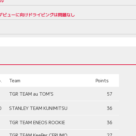
ール
P2デビューに向けドライビングは問題なし
.
Team
Points
TGR TEAM au TOM’S
57
0
STANLEY TEAM KUNIMITSU
36
TGR TEAM ENEOS ROOKIE
36
TGR TEAM KeePer CERUMO
27