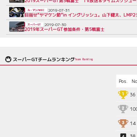
2019スーパーGT第5戦富士 TV放送＆タイムスケジュ
2019-07-31
ル・マン/WEC
目指せ“ヤマケン節”in イングリッシュ。山下健太、LM
2019-07-30
スーパーGT
2019年スーパーGT参加条件・第5戦富士
スーパーGTチームランキング
Team Ranking
Pos.
No
36
10
14
38