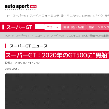
コ
ン
テ
ン
F1
スーパーGT
スーパーフォーミュラ
ル・マン/WEC
MotoGP/バイク
ラ
ツ
へ
スーパーGT
ニュース
開催日程・結果
最新ランキン
ス
キ
TOP
スーパーGT
ニュース
スーパーGT：2020年のGT500に“黒船”KCMG
ッ
プ
スーパーGT ニュース
スーパーGT：2020年のGT500に“
投稿日:
2019.07.31 17:12
auto sport