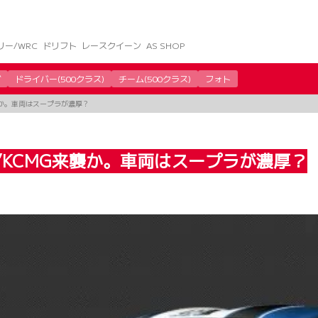
リー/WRC
ドリフト
レースクイーン
AS SHOP
グ
ドライバー(500クラス)
チーム(500クラス)
フォト
来襲か。車両はスープラが濃厚？
黒船”KCMG来襲か。車両はスープラが濃厚？