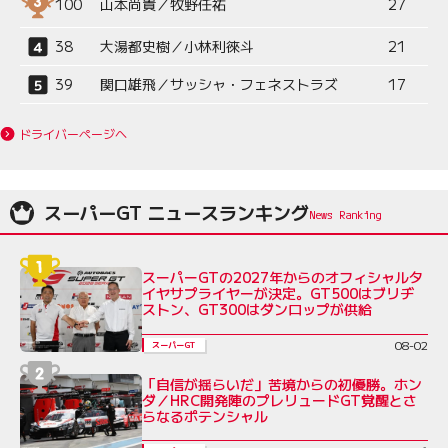
100
山本尚貴／牧野任祐
27
38
大湯都史樹／小林利徠斗
21
39
関口雄飛／サッシャ・フェネストラズ
17
ドライバーページへ
スーパーGT ニュースランキング
スーパーGTの2027年からのオフィシャルタ
イヤサプライヤーが決定。GT500はブリヂ
ストン、GT300はダンロップが供給
08-02
スーパーGT
「自信が揺らいだ」苦境からの初優勝。ホン
ダ／HRC開発陣のプレリュードGT覚醒とさ
らなるポテンシャル