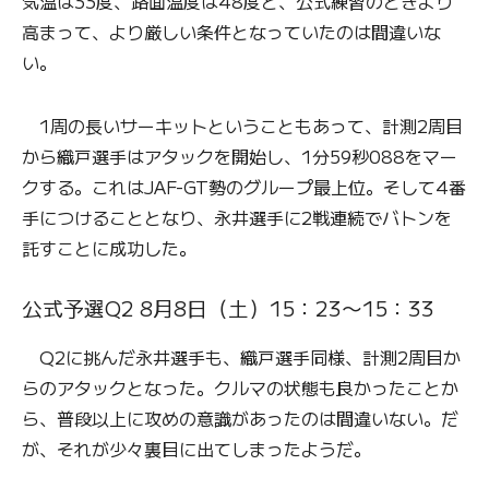
気温は33度、路面温度は48度と、公式練習のときより
高まって、より厳しい条件となっていたのは間違いな
い。
1周の長いサーキットということもあって、計測2周目
から織戸選手はアタックを開始し、1分59秒088をマー
クする。これはJAF-GT勢のグループ最上位。そして4番
手につけることとなり、永井選手に2戦連続でバトンを
託すことに成功した。
公式予選Q2 8月8日（土）15：23〜15：33
Q2に挑んだ永井選手も、織戸選手同様、計測2周目か
らのアタックとなった。クルマの状態も良かったことか
ら、普段以上に攻めの意識があったのは間違いない。だ
が、それが少々裏目に出てしまったようだ。