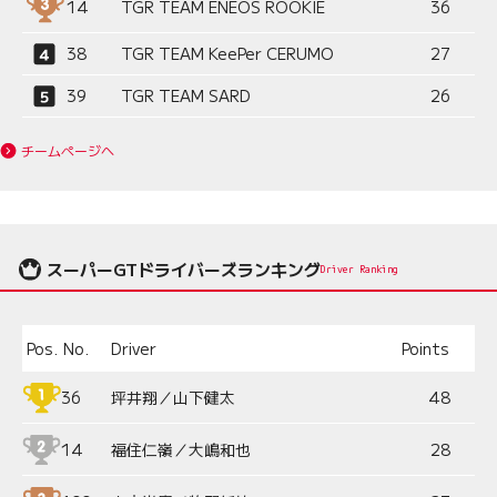
14
TGR TEAM ENEOS ROOKIE
36
38
TGR TEAM KeePer CERUMO
27
39
TGR TEAM SARD
26
チームページへ
スーパーGTドライバーズランキング
Driver Ranking
Pos.
No.
Driver
Points
36
坪井翔／山下健太
48
14
福住仁嶺／大嶋和也
28