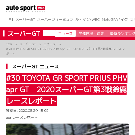
コ
ン
テ
ン
F1
スーパーGT
スーパーフォーミュラ
ル・マン/WEC
MotoGP/バイク
ラ
ツ
へ
スーパーGT
ニュース
開催日程・結果
最新ランキン
ス
キ
TOP
スーパーGT
ニュース
ッ
#30 TOYOTA GR SPORT PRIUS PHV apr GT 2020スーパーGT第3戦鈴鹿 レースレ
プ
ポート
スーパーGT ニュース
#30 TOYOTA GR SPORT PRIUS PHV
apr GT 2020スーパーGT第3戦鈴鹿
レースレポート
投稿日:
2020.08.29 15:02
apr レースレポート