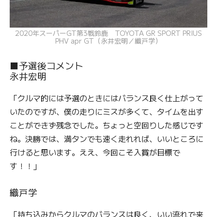
2020年スーパーGT第3戦鈴鹿 TOYOTA GR SPORT PRIUS
PHV apr GT（永井宏明／織戸学）
■予選後コメント
永井宏明
「クルマ的には予選のときにはバランス良く仕上がって
いたのですが、僕の走りにミスが多くて、タイムを出す
ことができず残念でした。ちょっと空回りした感じです
ね。決勝では、満タンでも速く走れれば、いいところに
行けると思います。ええ、今回こそ入賞が目標で
す！！」
織戸学
「持ち込みからクルマのバランスは良く、いい流れで来