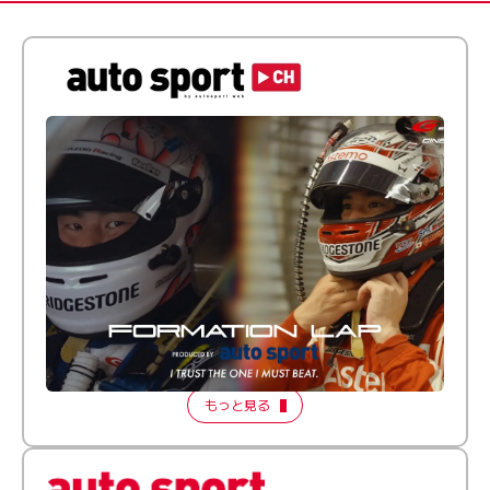
倒す相手を、信じてる。小林利徠斗 × 野村勇斗
【FORMATION LAP Produced by auto sport】
2026 Episode 2
もっと見る