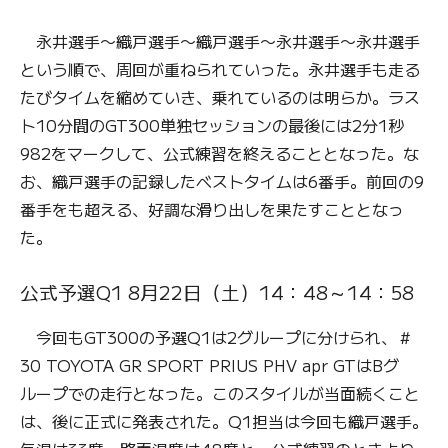
永井選手〜織戸選手〜織戸選手〜永井選手〜永井選手
という順で、周回が重ねられていった。永井選手も走る
たびタイムを縮めていき、乗れているのは明らか。ラス
ト10分間のGT300単独セッションの最後には2分1秒
982をマークして、公式練習を終えることとなった。な
お、織戸選手の記録したベストタイムは6番手。前回の9
番手をも超える、好調な滑り出しを果たすこととなっ
た。
公式予選Q1 8月22日（土）14：48～14：58
今回もGT300の予選Q1は2グループに分けられ、＃
30 TOYOTA GR SPORT PRIUS PHV apr GTはBグ
ループでの走行となった。このスタイルが当面続くこと
は、後に正式に発表された。Q1担当は今回も織戸選手。