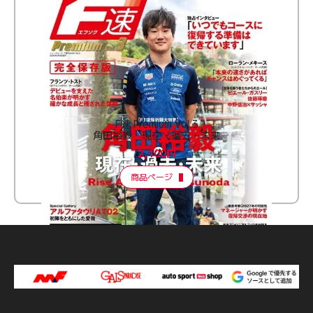
F速 Premium Vol.3
角田裕毅 現在・過去・未来
2,100円
商品ページ