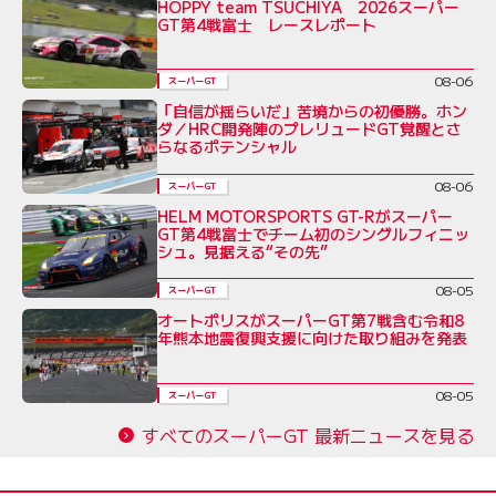
HOPPY team TSUCHIYA 2026スーパー
GT第4戦富士 レースレポート
08-06
スーパーGT
「自信が揺らいだ」苦境からの初優勝。ホン
ダ／HRC開発陣のプレリュードGT覚醒とさ
らなるポテンシャル
08-06
スーパーGT
HELM MOTORSPORTS GT-Rがスーパー
GT第4戦富士でチーム初のシングルフィニッ
シュ。見据える“その先”
08-05
スーパーGT
オートポリスがスーパーGT第7戦含む令和8
年熊本地震復興支援に向けた取り組みを発表
08-05
スーパーGT
すべてのスーパーGT 最新ニュースを見る