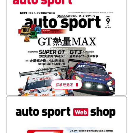
［ SUPER GT 熱闘“再点火”特集 ］
RE:IGNITION
詳細を見る