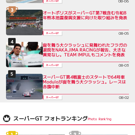
08-06
スーパーGT
オートポリスがスーパーGT第7戦含む令和8
年熊本地震復興支援に向けた取り組みを発表
08-05
スーパーGT
宙を舞う大クラッシュに見舞われたフラガの
退院をNAKAJIMA RACINGが報告、大きな
異常なし。TEAM IMPULもコメントを発表
08-03
スーパーGT
スーパーGT第4戦富士のスタートで64号車
Moduloが宙を舞う大クラッシュ。レースは
赤旗中断
08-02
スーパーGT
スーパーGT フォトランキング