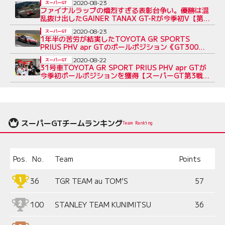
2020-08-23
スーパーGT
ファイナルラップの熾烈すぎる表彰台争い。優勝は混
乱抜け出したGAINER TANAX GT-Rが今季初V【第3
戦鈴鹿GT300決勝】
2020-08-23
スーパーGT
1年半の苦労が結実したTOYOTA GR SPORTS
PRIUS PHV apr GTのポールポジション《GT300予
選あと読み》
2020-08-22
スーパーGT
31号車TOYOTA GR SPORT PRIUS PHV apr GTが
今季初ポールポジションを獲得【スーパーGT第3戦鈴
鹿300クラス予選】
スーパーGTチームランキング
Team Ranking
Pos.
No.
Team
Points
36
TGR TEAM au TOM’S
57
100
STANLEY TEAM KUNIMITSU
36