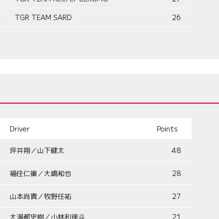
TGR TEAM SARD
26
Driver
Points
坪井翔／山下健太
48
福住仁嶺／大嶋和也
28
山本尚貴／牧野任祐
27
大湯都史樹／小林利徠斗
21