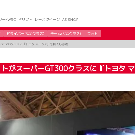
リー/WRC
ドリフト
レースクイーン
AS SHOP
グ
ドライバー(500クラス)
チーム(500クラス)
フォト
T300クラスに『トヨタ マークX』を投入し参戦
トがスーパーGT300クラスに『トヨタ 