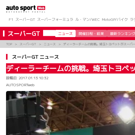
コ
ン
テ
ン
F1
スーパーGT
スーパーフォーミュラ
ル・マン/WEC
MotoGP/バイク
ラ
ツ
へ
スーパーGT
ニュース
開催日程・結果
最新ランキン
ス
キ
TOP
スーパーGT
ニュース
ディーラーチームの挑戦。埼玉トヨペットがスーパーG
ッ
プ
スーパーGT ニュース
ディーラーチームの挑戦。埼玉トヨペッ
投稿日:
2017.01.13 10:32
AUTOSPORTweb