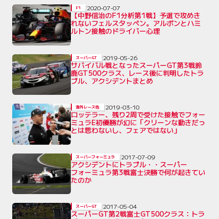
2020-07-07
F1
【中野信治のF1分析第1戦】予選で攻めき
れないフェルスタッペン。アルボンとハミ
ルトン接触のドライバー心理
2019-05-26
スーパーGT
サバイバル戦となったスーパーGT第3戦鈴
鹿GT500クラス、レース後に判明したトラ
ブル、アクシデントまとめ
2019-03-10
海外レース他
ロッテラー、残り2周で受けた接触でフォー
ミュラE初優勝が幻に「クリーンな動きだっ
とは思わないし、フェアではない」
2017-07-09
スーパーフォーミュラ
アクシデントにトラブル・・スーパー
フォーミュラ第3戦富士決勝で何が起きてい
たのか
2017-05-04
スーパーGT
スーパーGT第2戦富士GT500クラス：トラ