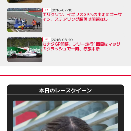
2016-07-10
F1
エリクソン、イギリスGPへの出走にゴーサ
イン。ステアリング脱落は問題なし
2016-06-10
F1
カナダGP開幕。フリー走行1回目はマッサ
のクラッシュで一時、赤旗中断
本日のレースクイーン