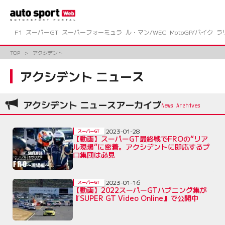
コ
ン
テ
ン
F1
スーパーGT
スーパーフォーミュラ
ル・マン/WEC
MotoGP/バイク
ラ
ツ
へ
TOP
アクシデント
ス
キ
アクシデント ニュース
ッ
プ
アクシデント ニュースアーカイブ
2023-01-28
スーパーGT
【動画】スーパーGT最終戦でFROの“リア
ル現場”に密着。アクシデントに即応するプ
ロ集団は必見
2023-01-16
スーパーGT
【動画】2022スーパーGTハプニング集が
『SUPER GT Video Online』で公開中