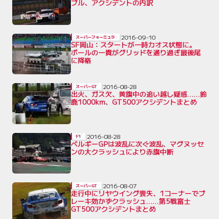
ブル、アクシデントの内訳
2016-09-10
スーパーフォーミュラ
SF岡山：スタートが一時カオス状態に。
ポールの一貴がグリッドを通り過ぎ最後尾
に降格
2016-08-28
スーパーGT
出火、ガス欠、黄旗中の追い越し疑惑……鈴
鹿1000km、GT500アクシデントまとめ
2016-08-28
F1
ベルギーGPは波乱に次ぐ波乱、マグヌッセ
ンの大クラッシュにより赤旗中断
2016-08-07
スーパーGT
走行中にリヤウイング喪失、1コーナーでブ
レーキ効かずクラッシュ……第5戦富士
GT500アクシデントまとめ