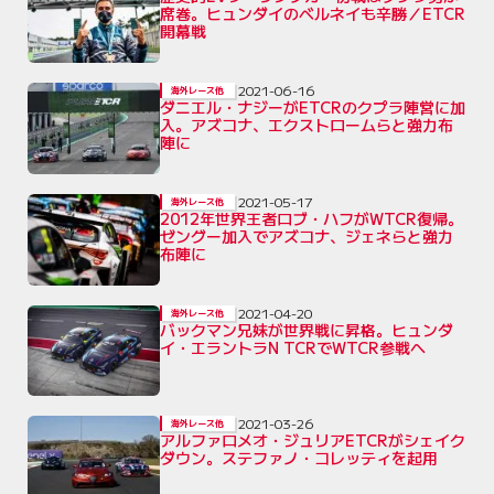
席巻。ヒュンダイのベルネイも辛勝／ETCR
開幕戦
2021-06-16
海外レース他
ダニエル・ナジーがETCRのクプラ陣営に加
入。アズコナ、エクストロームらと強力布
陣に
2021-05-17
海外レース他
2012年世界王者ロブ・ハフがWTCR復帰。
ゼングー加入でアズコナ、ジェネらと強力
布陣に
2021-04-20
海外レース他
バックマン兄妹が世界戦に昇格。ヒュンダ
イ・エラントラN TCRでWTCR参戦へ
2021-03-26
海外レース他
アルファロメオ・ジュリアETCRがシェイク
ダウン。ステファノ・コレッティを起用