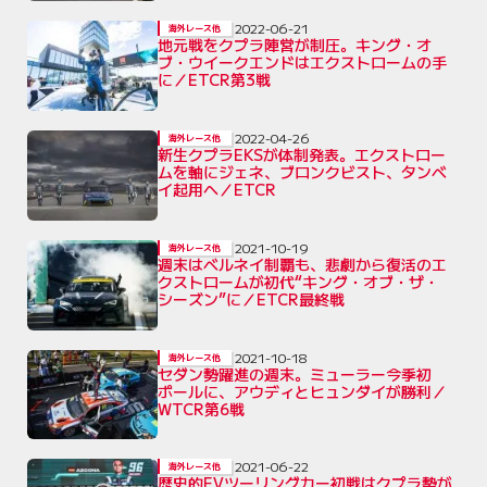
2022-06-21
海外レース他
地元戦をクプラ陣営が制圧。キング・オ
ブ・ウイークエンドはエクストロームの手
に／ETCR第3戦
2022-04-26
海外レース他
新生クプラEKSが体制発表。エクストロー
ムを軸にジェネ、ブロンクビスト、タンベ
イ起用へ／ETCR
2021-10-19
海外レース他
週末はベルネイ制覇も、悲劇から復活のエ
クストロームが初代“キング・オブ・ザ・
シーズン”に／ETCR最終戦
2021-10-18
海外レース他
セダン勢躍進の週末。ミューラー今季初
ポールに、アウディとヒュンダイが勝利／
WTCR第6戦
2021-06-22
海外レース他
歴史的EVツーリングカー初戦はクプラ勢が