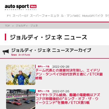
コ
ン
テ
ン
F1
スーパーGT
スーパーフォーミュラ
ル・マン/WEC
MotoGP/バイク
ラ
ツ
へ
TOP
ジョルディ・ジェネ
ス
キ
ジョルディ・ジェネ ニュース
ッ
プ
ジョルディ・ジェネ ニュースアーカイブ
2022-09-28
海外レース他
チーム代表との直接対決を制し、エイドリ
アン・タンベイが初代世界王者に／ETCR最
終戦
2022-07-26
海外レース他
タイヤトラブル続発、酷暑の電動戦はアズ
コナが移籍後初の“キング・オブ・ザ・ウ
イークエンド”を獲得／ETCR第5戦