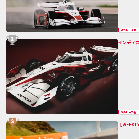
海外レース他
インディカ
海外レース他
【WEEK