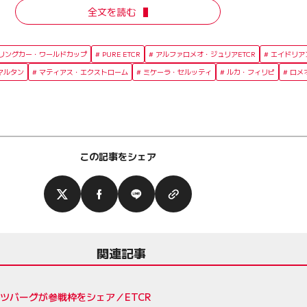
全文を読む
eツーリングカー・ワールドカップ
PURE ETCR
アルファロメオ・ジュリアETCR
エイドリア
マルタン
マティアス・エクストローム
ミケーラ・セルッティ
ルカ・フィリピ
ロメ
この記事をシェア
関連記事
ツバーグが参戦枠をシェア／ETCR