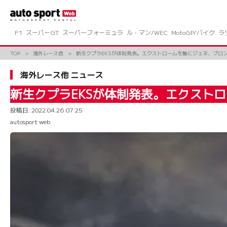
コ
ン
テ
ン
F1
スーパーGT
スーパーフォーミュラ
ル・マン/WEC
MotoGP/バイク
ラ
ツ
へ
TOP
海外レース他
新生クプラEKSが体制発表。エクストロームを軸にジェネ、ブロン
ス
キ
海外レース他 ニュース
ッ
プ
新生クプラEKSが体制発表。エクスト
投稿日:
2022.04.26 07:25
autosport web