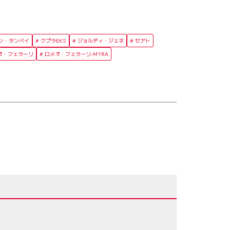
ン・タンベイ
クプラEKS
ジョルディ・ジェネ
セアト
オ・フェラーリ
ロメオ・フェラーリ-M1RA