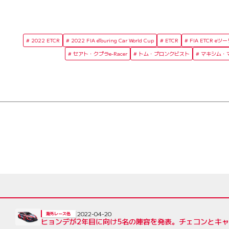
2022 ETCR
2022 FIA eTouring Car World Cup
ETCR
FIA ETCR 
セアト・クプラe-Racer
トム・ブロンクビスト
マキシム・
2022-04-20
海外レース他
ヒョンデが2年目に向け5名の陣容を発表。チェコンとキャ