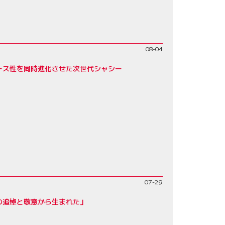
08-04
レース性を同時進化させた次世代シャシー
07-29
父への追悼と敬意から生まれた」