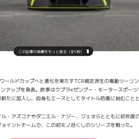
この記事の画像をもっと見る（全5枚）
ー・ワールドカップへと進化を果たすTCR規定派生の電動ツー
インアップを発表。昨季はクプラ×ゼングー・モータースポー
が新たに加入し、自身もエースとしてタイトル防衛に挑むこと
ミケル・アズコナやダニエル・ナジー、ジェネらとともに初年度のP
ジョイントチームで、この初モノ尽くしのシリーズを戦った。