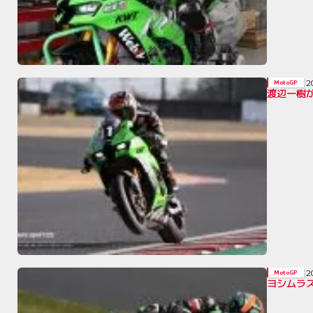
2
MotoGP
渡辺一樹がカ
2
MotoGP
ヨシムラ