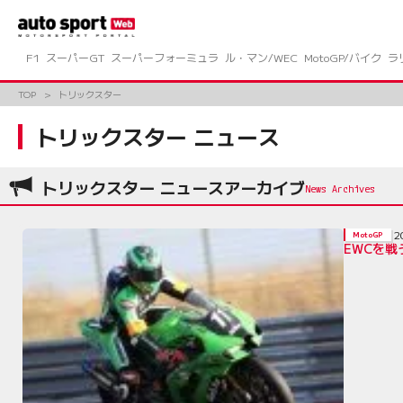
コ
ン
テ
ン
F1
スーパーGT
スーパーフォーミュラ
ル・マン/WEC
MotoGP/バイク
ラ
ツ
へ
TOP
トリックスター
ス
キ
トリックスター ニュース
ッ
プ
トリックスター ニュースアーカイブ
2
MotoGP
EWCを戦