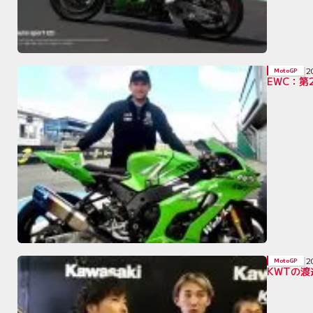
2
MotoGP
EWC：第
2
MotoGP
KWTの渡