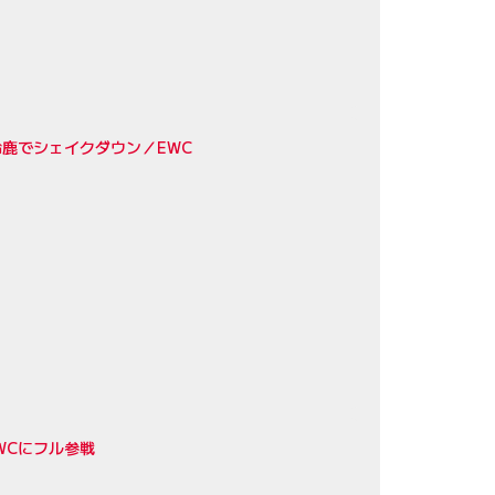
arが鈴鹿でシェイクダウン／EWC
WCにフル参戦