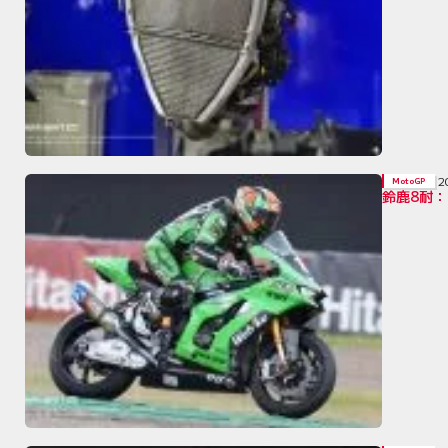
2
MotoGP
鈴鹿8耐：