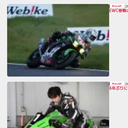
2
MotoGP
EWC参
2
MotoGP
6年ぶり