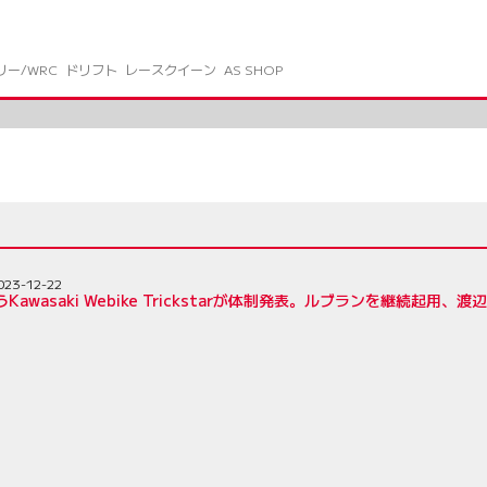
リー/WRC
ドリフト
レースクイーン
AS SHOP
023-12-22
うKawasaki Webike Trickstarが体制発表。ルブランを継続起