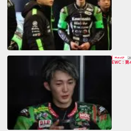
2
MotoGP
EWC：