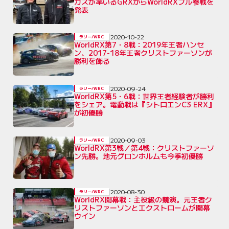
カスが率いるGRXからWorldRXフル参戦を
発表
2020-10-22
ラリー/WRC
WorldRX第7・8戦：2019年王者ハンセ
ン、2017-18年王者クリストファーソンが
勝利を飾る
2020-09-24
ラリー/WRC
WorldRX第5・6戦：世界王者経験者が勝利
をシェア。電動戦は『シトロエンC3 ERX』
が初優勝
2020-09-03
ラリー/WRC
WorldRX第3戦／第4戦：クリストファーソ
ン先勝。地元グロンホルムも今季初優勝
2020-08-30
ラリー/WRC
WorldRX開幕戦：主役級の競演。元王者ク
リストファーソンとエクストロームが開幕
ウイン