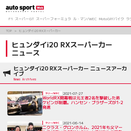
コ
ン
テ
ン
F1
スーパーGT
スーパーフォーミュラ
ル・マン/WEC
MotoGP/バイク
ラ
ツ
へ
TOP
ヒュンダイi20 RXスーパーカー
ス
キ
ヒュンダイi20 RXスーパーカー
ッ
ニュース
プ
ヒュンダイi20 RXスーパーカー ニュースアーカ
イブ
2021-07-27
ラリー/WRC
WorldRX開幕戦は元王者2名を撃破した弟
ケビンが制覇。ハンセン・ブラザーズが1-2
発進
2021-06-14
ラリー/WRC
ニクラス・グロンホルム、2021年も父マー