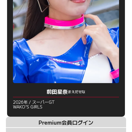
前田星奈
まえだせな
2026年 / スーパーGT
WAKO'S GIRLS
Premium会員ログイン