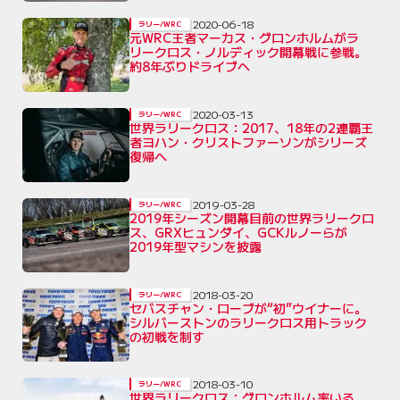
2020-06-18
ラリー/WRC
元WRC王者マーカス・グロンホルムがラ
リークロス・ノルディック開幕戦に参戦。
約8年ぶりドライブへ
2020-03-13
ラリー/WRC
世界ラリークロス：2017、18年の2連覇王
者ヨハン・クリストファーソンがシリーズ
復帰へ
2019-03-28
ラリー/WRC
2019年シーズン開幕目前の世界ラリークロ
ス、GRXヒュンダイ、GCKルノーらが
2019年型マシンを披露
2018-03-20
ラリー/WRC
セバスチャン・ローブが“初”ウイナーに。
シルバーストンのラリークロス用トラック
の初戦を制す
2018-03-10
ラリー/WRC
世界ラリークロス：グロンホルム率いる