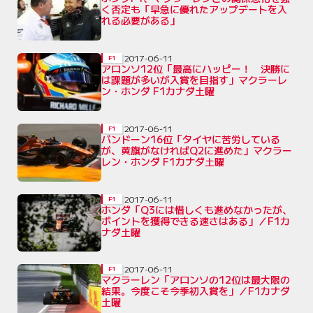
く否定も「早急に優れたアップデートを入
れる必要がある」
2017-06-11
F1
アロンソ12位「最高にハッピー！ 決勝に
は課題が多いが入賞を目指す」マクラーレ
ン・ホンダ F1カナダ土曜
2017-06-11
F1
バンドーン16位「タイヤに苦労している
が、黄旗がなければQ2に進めた」マクラー
レン・ホンダ F1カナダ土曜
2017-06-11
F1
ホンダ「Q3には惜しくも進めなかったが、
ポイントを獲得できる速さはある」／F1カ
ナダ土曜
2017-06-11
F1
マクラーレン「アロンソの12位は最大限の
結果。今度こそ今季初入賞を」／F1カナダ
土曜