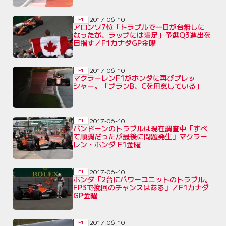
2017-06-10
F1
アロンソ7位「トラブルで一日が台無しに
なったが、ラップには満足」予選Q3進出を
目指す／F1カナダGP金曜
2017-06-10
F1
マクラーレンF1がホンダに再びプレッ
シャー。「プランB、Cを用意している」
2017-06-10
F1
バンドーンのトラブルは現在調査中「すべ
て順調だったが最後に問題発生」マクラー
レン・ホンダ F1金曜
2017-06-10
F1
ホンダ「2台にパワーユニットのトラブル。
FP3で挽回のチャンスはある」／F1カナダ
GP金曜
2017-06-10
F1