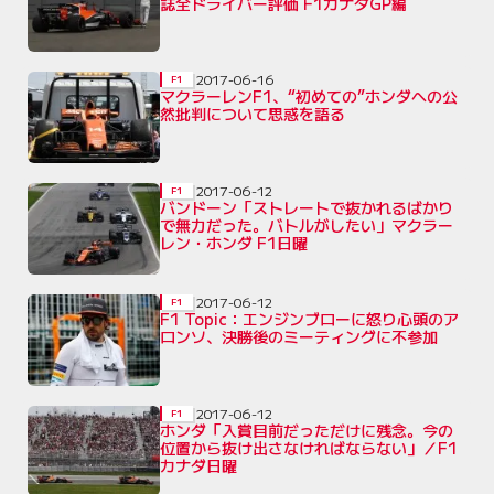
誌全ドライバー評価 F1カナダGP編
2017-06-16
F1
マクラーレンF1、“初めての”ホンダへの公
然批判について思惑を語る
2017-06-12
F1
バンドーン「ストレートで抜かれるばかり
で無力だった。バトルがしたい」マクラー
レン・ホンダ F1日曜
2017-06-12
F1
F1 Topic：エンジンブローに怒り心頭のア
ロンソ、決勝後のミーティングに不参加
2017-06-12
F1
ホンダ「入賞目前だっただけに残念。今の
位置から抜け出さなければならない」／F1
カナダ日曜