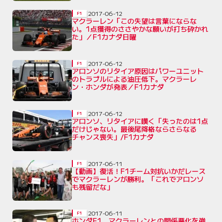
2017-06-12
F1
マクラーレン「この失望は言葉にならな
い。1点獲得のささやかな願いが打ち砕かれ
た」／F1カナダ日曜
2017-06-12
F1
アロンソのリタイア原因はパワーユニット
のトラブルによる油圧低下。マクラーレ
ン・ホンダが発表／F1カナダ
2017-06-12
F1
アロンソ、リタイアに嘆く「失ったのは1点
だけじゃない。最後尾降格ならさらなる
チャンス喪失」/F1カナダ
2017-06-11
F1
【動画】復活！F1チーム対抗いかだレース
でマクラーレンが勝利。「これでアロンソ
も残留だな」
2017-06-11
F1
ホンダF1、マクラーレンとの関係悪化を強