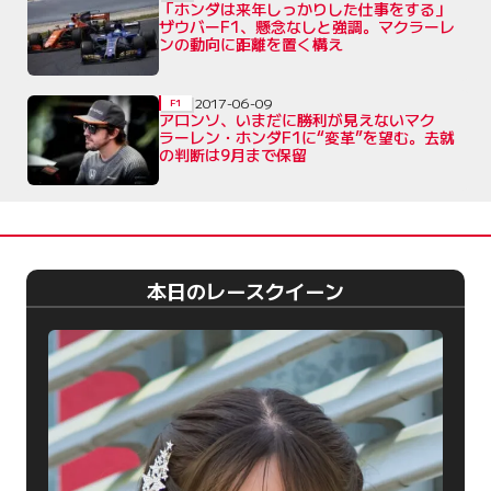
「ホンダは来年しっかりした仕事をする」
ザウバーF1、懸念なしと強調。マクラーレ
ンの動向に距離を置く構え
2017-06-09
F1
アロンソ、いまだに勝利が見えないマク
ラーレン・ホンダF1に“変革”を望む。去就
の判断は9月まで保留
本日のレースクイーン