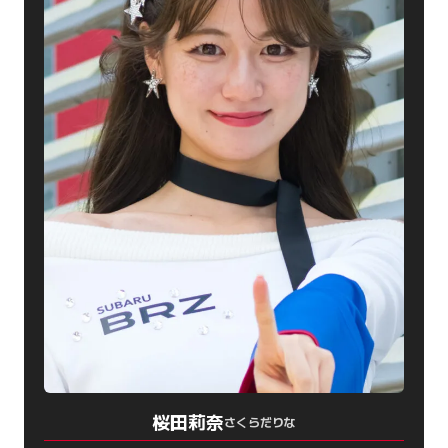
桜田莉奈
さくらだりな