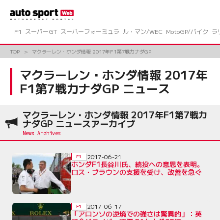
コ
ン
テ
ン
F1
スーパーGT
スーパーフォーミュラ
ル・マン/WEC
MotoGP/バイク
ラ
ツ
へ
TOP
マクラーレン・ホンダ情報 2017年F1第7戦カナダGP
ス
キ
マクラーレン・ホンダ情報 2017年
ッ
F1第7戦カナダGP ニュース
プ
マクラーレン・ホンダ情報 2017年F1第7戦カ
ナダGP ニュースアーカイブ
2017-06-21
F1
ホンダF1長谷川氏、続投への意思を表明。
ロス・ブラウンの支援を受け、改善を急ぐ
2017-06-17
F1
「アロンソの逆境での強さは驚異的」：英