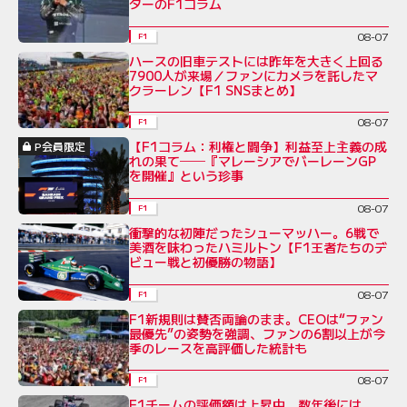
ターのF1コラム
08-07
F1
ハースの旧車テストには昨年を大きく上回る
7900人が来場／ファンにカメラを託したマ
クラーレン【F1 SNSまとめ】
08-07
F1
【F1コラム：利権と闘争】利益至上主義の成
P会員限定
れの果て──『マレーシアでバーレーンGP
を開催』という珍事
08-07
F1
衝撃的な初陣だったシューマッハー。6戦で
美酒を味わったハミルトン【F1王者たちのデ
ビュー戦と初優勝の物語】
08-07
F1
F1新規則は賛否両論のまま。CEOは“ファン
最優先”の姿勢を強調、ファンの6割以上が今
季のレースを高評価した統計も
08-07
F1
F1チームの評価額は上昇中、数年後には