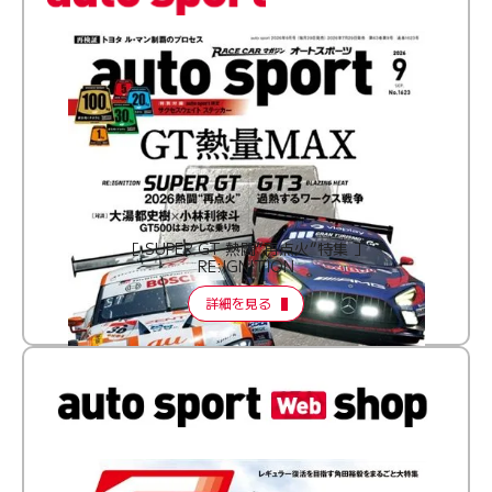
［ SUPER GT 熱闘“再点火”特集 ］
RE:IGNITION
詳細を見る