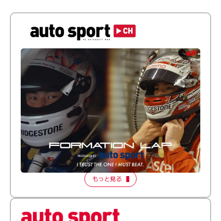
倒す相手を、信じてる。小林利徠斗 × 野村勇斗
【FORMATION LAP Produced by auto sport】
2026 Episode 2
もっと見る