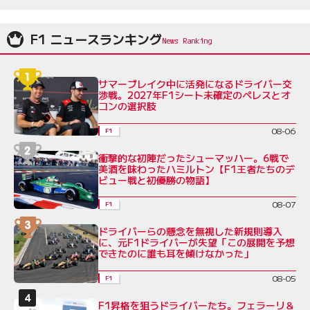
F1 ニュースランキング
サマーブレイク中に活発になるドライバー交
渉戦。2027年F1シート未確定のペレスとオ
コンの選択肢
08-06
F1
衝撃的な初陣だったシューマッハー。6戦で
美酒を味わったハミルトン【F1王者たちのデ
ビュー戦と初優勝の物語】
08-07
F1
ドライバーらの懸念を無視した新規則導入
に、元F1ドライバーが失望「この展開を予想
できたのに誰も耳を傾けなかった」
08-05
F1
F1昇格を狙うドライバーたち。フェラーリ＆