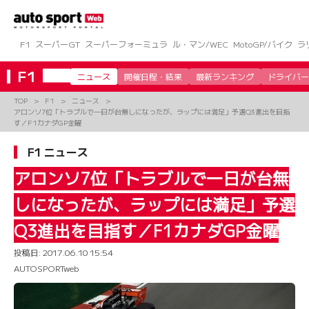
コ
ン
テ
ン
F1
スーパーGT
スーパーフォーミュラ
ル・マン/WEC
MotoGP/バイク
ラ
ツ
へ
F1
ニュース
開催日程・結果
最新ランキング
ドライバー
ス
キ
TOP
F1
ニュース
ッ
アロンソ7位「トラブルで一日が台無しになったが、ラップには満足」予選Q3進出を目指
プ
す／F1カナダGP金曜
F1 ニュース
アロンソ7位「トラブルで一日が台無
しになったが、ラップには満足」予選
Q3進出を目指す／F1カナダGP金曜
投稿日:
2017.06.10 15:54
AUTOSPORTweb