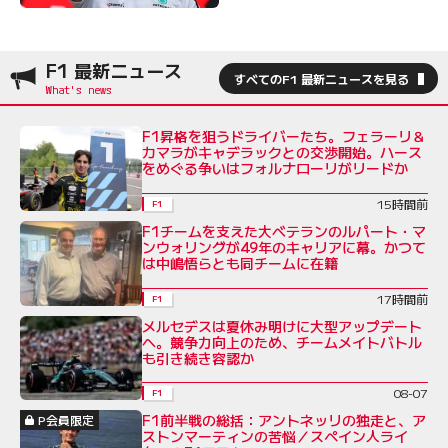
F1 最新ニュース
すべてのF1 最新ニュースを見る
F1昇格を狙うドライバーたち。フェラーリ＆
カマラがキャデラックとの交渉開始。ハース
をめぐる争いはフォルナローリがリードか
15時間前
F1
F1チームを支えた大ベテランのルパート・マ
ンウォリングが49年のキャリアに幕。かつて
は中嶋悟らとも同チームに在籍
17時間前
F1
メルセデスは夏休み明けに大型アップデート
へ。競争力向上のため、チームメイトバトル
も引き続き容認か
08-07
F1
F1前半戦の総括：アントネッリの独走と、ア
P会員限定
ストンマーティンの苦悩／スペイン人ライ