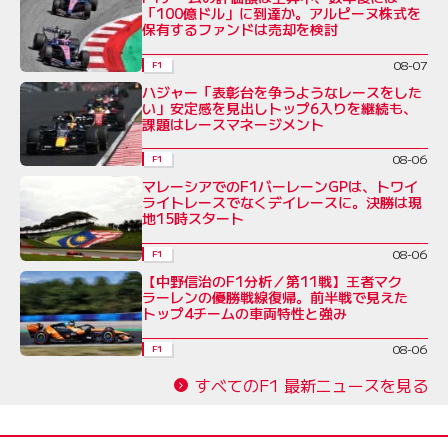
「100億ドル」に到達か。アルピーヌ株式を
保有するファンドは売却を検討
08-07
F1
ハジャー「表彰台を争うようなレースをした
い」安定感を見出しトップ6入りを継続も、
課題はレースマネージメント
08-06
F1
マレーシアでのF1バーレーンGPは、トワイ
ライトレースでなくデイレースに。決勝は現
地15時スタート
08-06
F1
【中野信治のF1分析／第11戦】王者マク
ラーレンの優勝戦線復帰。前半戦で見えた
トップ4チームの車両特性と強み
08-06
F1
すべてのF1 最新ニュースを見る