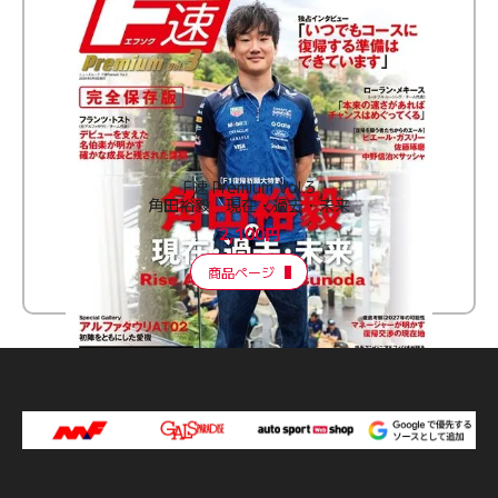
F速 Premium Vol.3
角田裕毅 現在・過去・未来
2,100円
商品ページ