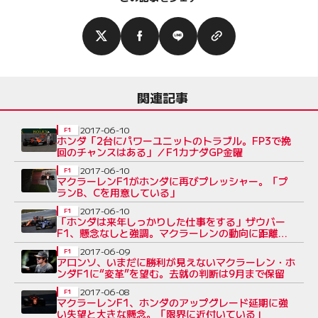
関連記事
2017-06-10
F1
ホンダ「2台にパワーユニットのトラブル。FP3で挽
回のチャンスはある」／F1カナダGP金曜
2017-06-10
F1
マクラーレンF1がホンダに再びプレッシャー。「プ
ランB、Cを用意している」
2017-06-10
F1
「ホンダは来年しっかりした仕事をする」ザウバー
F1、懸念なしと強調。マクラーレンの動向に距離を
置く構え
2017-06-09
F1
アロンソ、いまだに勝利が見えないマクラーレン・ホ
ンダF1に“変革”を望む。去就の判断は9月まで保留
2017-06-08
F1
マクラーレンF1、ホンダのアップグレード延期に強
い失望と大きな懸念。「限界に近付いている」