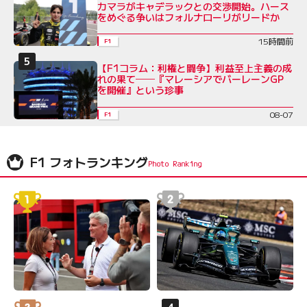
カマラがキャデラックとの交渉開始。ハース
をめぐる争いはフォルナローリがリードか
15時間前
F1
【F1コラム：利権と闘争】利益至上主義の成
れの果て──『マレーシアでバーレーンGP
を開催』という珍事
08-07
F1
F1 フォトランキング