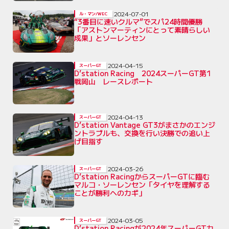
2024-07-01
ル・マン/WEC
“3番目に速いクルマ”でスパ24時間優勝
「アストンマーティンにとって素晴らしい
成果」とソーレンセン
2024-04-15
スーパーGT
D’station Racing 2024スーパーGT第1
戦岡山 レースレポート
2024-04-13
スーパーGT
D’station Vantage GT3がまさかのエンジ
ントラブルも、交換を行い決勝での追い上
げ目指す
2024-03-26
スーパーGT
D’station RacingからスーパーGTに臨む
マルコ・ソーレンセン「タイヤを理解する
ことが勝利へのカギ」
2024-03-05
スーパーGT
D’station Racingが2024年スーパーGTカ