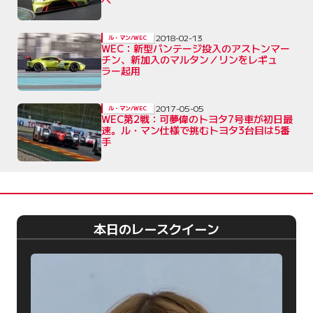
へ
2018-02-13
ル・マン/WEC
WEC：新型バンテージ投入のアストンマー
チン、新加入のマルタン／リンをレギュ
ラー起用
2017-05-05
ル・マン/WEC
WEC第2戦：可夢偉のトヨタ7号車が初日最
速。ル・マン仕様で挑むトヨタ3台目は5番
手
本日のレースクイーン