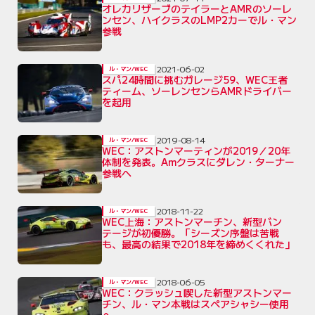
オレカリザーブのテイラーとAMRのソーレ
ンセン、ハイクラスのLMP2カーでル・マン
参戦
2021-06-02
ル・マン/WEC
スパ24時間に挑むガレージ59、WEC王者
ティーム、ソーレンセンらAMRドライバー
を起用
2019-08-14
ル・マン/WEC
WEC：アストンマーティンが2019／20年
体制を発表。Amクラスにダレン・ターナー
参戦へ
2018-11-22
ル・マン/WEC
WEC上海：アストンマーチン、新型バン
テージが初優勝。「シーズン序盤は苦戦
も、最高の結果で2018年を締めくくれた」
2018-06-05
ル・マン/WEC
WEC：クラッシュ喫した新型アストンマー
チン、ル・マン本戦はスペアシャシー使用