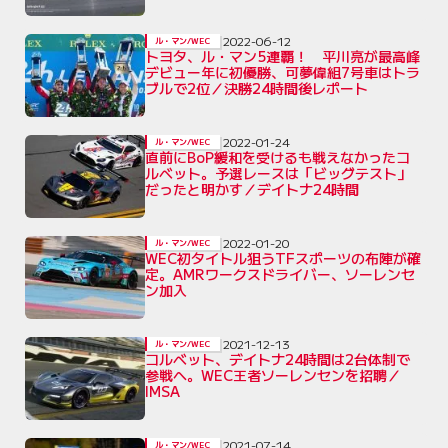
2022-06-12
ル・マン/WEC
トヨタ、ル・マン5連覇！ 平川亮が最高峰
デビュー年に初優勝、可夢偉組7号車はトラ
ブルで2位／決勝24時間後レポート
2022-01-24
ル・マン/WEC
直前にBoP緩和を受けるも戦えなかったコ
ルベット。予選レースは「ビッグテスト」
だったと明かす／デイトナ24時間
2022-01-20
ル・マン/WEC
WEC初タイトル狙うTFスポーツの布陣が確
定。AMRワークスドライバー、ソーレンセ
ン加入
2021-12-13
ル・マン/WEC
コルベット、デイトナ24時間は2台体制で
参戦へ。WEC王者ソーレンセンを招聘／
IMSA
2021-07-14
ル・マン/WEC