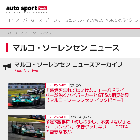
コ
ン
テ
ン
F1
スーパーGT
スーパーフォーミュラ
ル・マン/WEC
MotoGP/バイク
ラ
ツ
へ
TOP
マルコ・ソーレンセン
ス
キ
マルコ・ソーレンセン ニュース
ッ
プ
マルコ・ソーレンセン ニュースアーカイブ
07-09
ル・マン/WEC
「感覚を忘れてはいけない」一流ドライ
バーが説くハイパーカーとGT3の相乗効果
【マルコ・ソーレンセン インタビュー】
2025-09-27
ル・マン/WEC
予選3番手に「悔しさ少し。不満はない」と
ソーレンセン。快音ヴァルキリー、COTA
の雪辱なるか