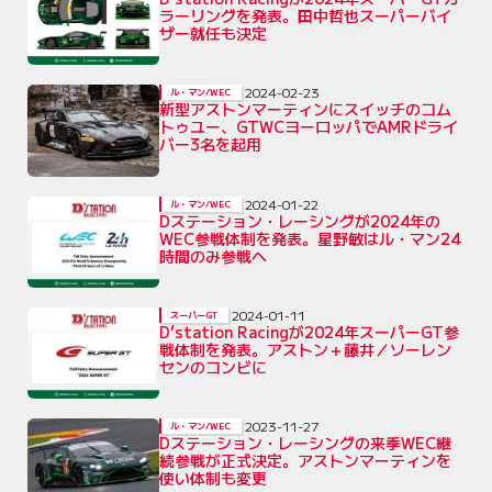
ラーリングを発表。田中哲也スーパーバイ
ザー就任も決定
2024-02-23
ル・マン/WEC
新型アストンマーティンにスイッチのコム
トゥユー、GTWCヨーロッパでAMRドライ
バー3名を起用
2024-01-22
ル・マン/WEC
Dステーション・レーシングが2024年の
WEC参戦体制を発表。星野敏はル・マン24
時間のみ参戦へ
2024-01-11
スーパーGT
D’station Racingが2024年スーパーGT参
戦体制を発表。アストン＋藤井／ソーレン
センのコンビに
2023-11-27
ル・マン/WEC
Dステーション・レーシングの来季WEC継
続参戦が正式決定。アストンマーティンを
使い体制も変更