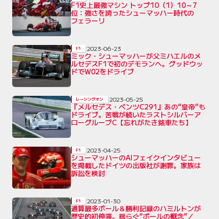
F1史上最強マシン トップ10（1）10～7
位：強さを誇ったシューマッハー時代の
フェラーリ
2023-06-23
F1
ミック・シューマッハーが父ミハエルのメ
ルセデスF1で初のデモランへ。グッドウッ
ドでW02をドライブ
2023-05-25
レーシングオン
『メルセデス・ベンツC291』あの“皇帝”も
ドライブ。苦戦が続いたラストシルバーア
ローグループC【忘れがたき銘車たち】
2023-04-25
F1
シューマッハーのAIフェイクインタビュー
を掲載したドイツの出版社が謝罪。家族は
訴訟を検討
2023-01-30
F1
通算最多ポール＆勝利記録のハミルトンが
歴史的初停滞。揺らぐ“ポールの概念”／