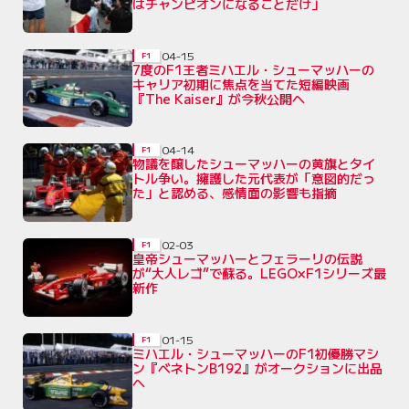
はチャンピオンになることだけ」
04-15
F1
7度のF1王者ミハエル・シューマッハーの
キャリア初期に焦点を当てた短編映画
『The Kaiser』が今秋公開へ
04-14
F1
物議を醸したシューマッハーの黄旗とタイ
トル争い。擁護した元代表が「意図的だっ
た」と認める、感情面の影響も指摘
02-03
F1
皇帝シューマッハーとフェラーリの伝説
が“大人レゴ”で蘇る。LEGO×F1シリーズ最
新作
01-15
F1
ミハエル・シューマッハーのF1初優勝マシ
ン『ベネトンB192』がオークションに出品
へ