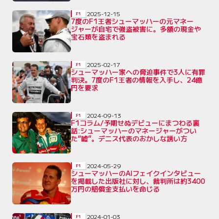
2025-12-15
F1
7度のF1王者シューマッハーの元マネー
ジャーが自宅で強盗被害に。多額の現金や
宝石類を盗まれる
2025-02-17
F1
シューマッハー家への脅迫事件で3人に有罪
判決。7度のF1王者の情報を入手し、24億
円を要求
2024-09-13
F1
F1コラム/予期せぬデビューにまつわる裏
話:シューマッハーのマネージャーがつい
た“嘘”。デニス代表のおかしな誘い方
2024-05-29
F1
シューマッハーのAIフェイクインタビュー
を掲載した出版社に対し、裁判所は約3400
万円の賠償金支払いを命じる
2024-01-03
F1