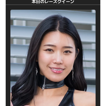
本日のレースクイーン
ジ
送
り