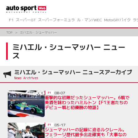
コ
ン
テ
ン
F1
スーパーGT
スーパーフォーミュラ
ル・マン/WEC
MotoGP/バイク
ラ
ツ
へ
TOP
ミハエル・シューマッハー
ス
キ
ミハエル・シューマッハー ニュー
ッ
ス
プ
ミハエル・シューマッハー ニュースアーカイブ
08-07
F1
衝撃的な初陣だったシューマッハー。6戦で
美酒を味わったハミルトン【F1王者たちの
デビュー戦と初優勝の物語】
05-17
F1
シューマッハーの記録に迫るルクレール。
フェラーリ歴代最多出走確実も「大事なの