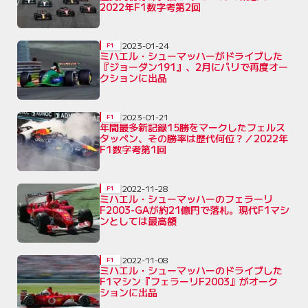
2022年F1数字考第2回
2023-01-24
F1
ミハエル・シューマッハーがドライブした
『ジョーダン191』、2月にパリで再度オー
クションに出品
2023-01-21
F1
年間最多新記録15勝をマークしたフェルス
タッペン、その勝率は歴代何位？／2022年
F1数字考第1回
2022-11-28
F1
ミハエル・シューマッハーのフェラーリ
F2003-GAが約21億円で落札。現代F1マシ
ンとしては最高額
2022-11-08
F1
ミハエル・シューマッハーのドライブした
F1マシン『フェラーリF2003』がオーク
ションに出品