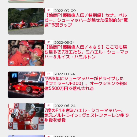
2022-09-09
F1
【鈴鹿F1優勝偉人伝／特別編】セナ、ベル
ガー、シューマッハーが魅せた伝説的な“驚
速”予選ラップ
2022-08-24
F1
【鈴鹿F1優勝偉人伝／４＆５】ここでも勝
ち星多き7冠王たち。ミハエル・シューマッ
ハー＆ルイス・ハミルトン
2022-08-24
F1
1998年にシューマッハーがドライブした
『フェラーリF300』、オークションで約8
億5300万円で落札される
2022-06-24
F1
7度のF1王者ミハエル・シューマッハー、
地元ノルトライン=ヴェストファーレン州で
州賞を受賞