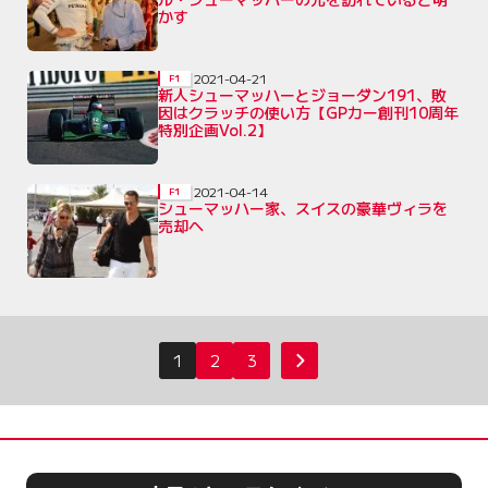
かす
2021-04-21
F1
新人シューマッハーとジョーダン191、敗
因はクラッチの使い方【GPカー創刊10周年
特別企画Vol.2】
2021-04-14
F1
シューマッハー家、スイスの豪華ヴィラを
売却へ
投
1
2
3
次へ
稿
の
ペ
ー