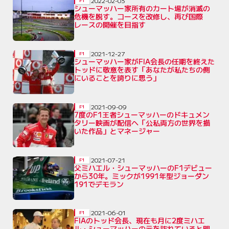
2022-02-03
F1
シューマッハー家所有のカート場が消滅の
危機を脱す。コースを改修し、再び国際
レースの開催を目指す
2021-12-27
F1
シューマッハー家がFIA会長の任期を終えた
トッドに敬意を表す「あなたが私たちの側
にいることを誇りに思う」
2021-09-09
F1
7度のF1王者シューマッハーのドキュメン
タリー映画が配信へ「公私両方の世界を描
いた作品」とマネージャー
2021-07-21
F1
父ミハエル・シューマッハーのF1デビュー
から30年。ミックが1991年型ジョーダン
191でデモラン
2021-06-01
F1
FIAのトッド会長、現在も月に2度ミハエ
ル・シューマッハーの元を訪れていると明