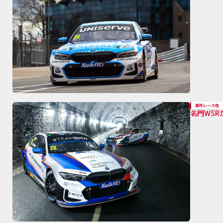
海外レース他
名門WSR