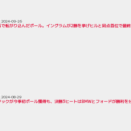
2024-09-26
格で転がり込んだポール。イングラムが2勝を挙げヒルと同点首位で最終戦
2024-08-29
クックが今季初ポール獲得も、決勝3ヒートはBMWとフォードが勝利を分