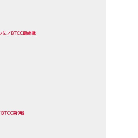
に／BTCC最終戦
TCC第9戦