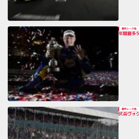
海外レース他
年間最多
海外レース他
伏兵ヴォ