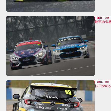
海外レース他
他車の失
海外レース他
トヨタの