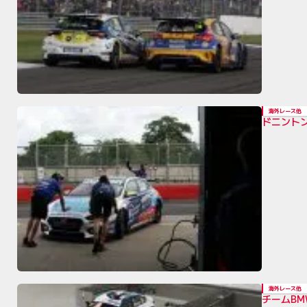
海外レース他
ドニント
海外レース他
チームBM