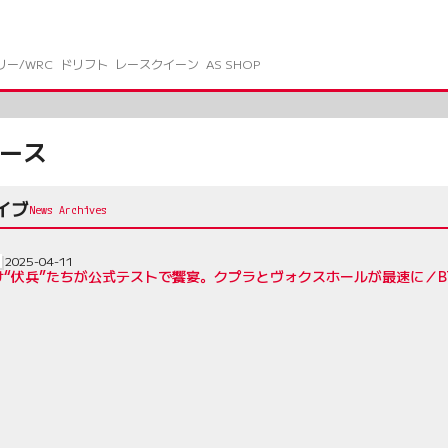
リー/WRC
ドリフト
レースクイーン
AS SHOP
ュース
イブ
2025-04-11
け“伏兵”たちが公式テストで饗宴。クプラとヴォクスホールが最速に／B