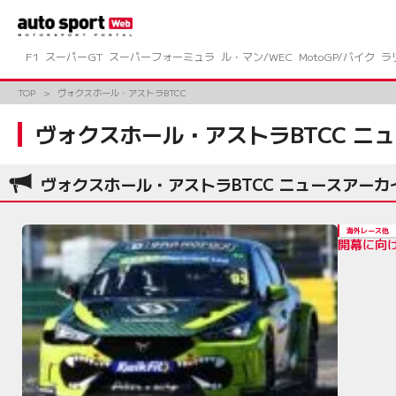
コ
ン
テ
ン
F1
スーパーGT
スーパーフォーミュラ
ル・マン/WEC
MotoGP/バイク
ラ
ツ
へ
TOP
ヴォクスホール・アストラBTCC
ス
キ
ヴォクスホール・アストラBTCC ニ
ッ
プ
ヴォクスホール・アストラBTCC ニュースアーカ
海外レース他
開幕に向