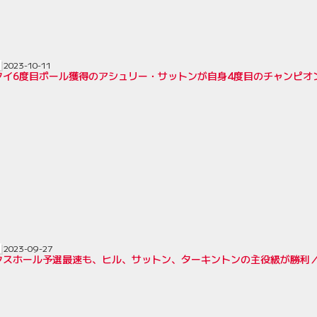
2023-10-11
タイ6度目ポール獲得のアシュリー・サットンが自身4度目のチャンピオン
2023-09-27
クスホール予選最速も、ヒル、サットン、ターキントンの主役級が勝利／B