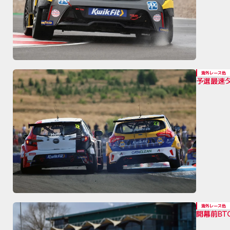
海外レース他
予選最速
海外レース他
開幕前B