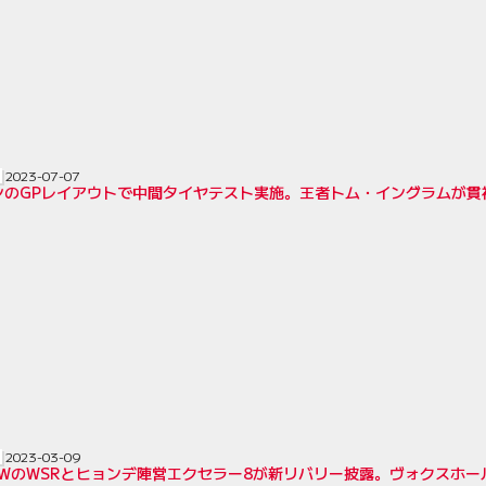
2023-07-07
ンのGPレイアウトで中間タイヤテスト実施。王者トム・イングラムが貫禄
2023-03-09
WのWSRとヒョンデ陣営エクセラー8が新リバリー披露。ヴォクスホール