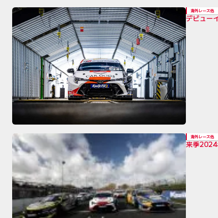
海外レース他
デビュー
海外レース他
来季202