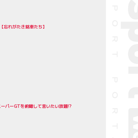
シン【忘れがたき銘車たち】
スーパーGTを俯瞰して言いたい放題!?