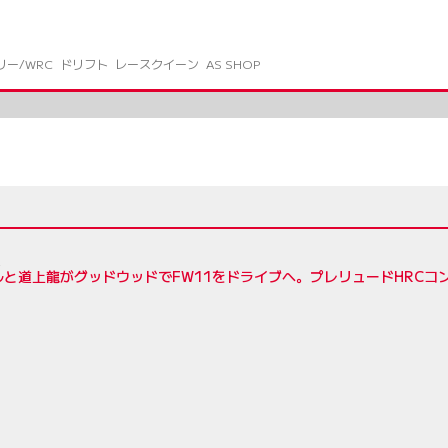
リー/WRC
ドリフト
レースクイーン
AS SHOP
2
ルと道上龍がグッドウッドでFW11をドライブへ。プレリュードHRCコ