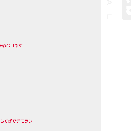
し表彰台目指す
8戦もてぎでデモラン