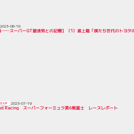
2023-08-19
路──スーパーGT最速男との記憶】（1）道上龍「僕たち世代のトヨタ
2023-07-19
ミュラ
Bond Racing スーパーフォーミュラ第6戦富士 レースレポート