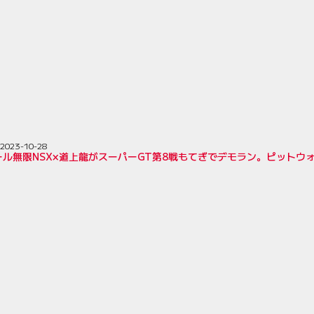
2023-10-28
ール無限NSX×道上龍がスーパーGT第8戦もてぎでデモラン。ピットウ