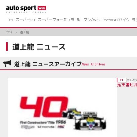
コ
ン
テ
ン
F1
スーパーGT
スーパーフォーミュラ
ル・マン/WEC
MotoGP/バイク
ラ
ツ
へ
TOP
道上龍
ス
キ
道上龍 ニュース
ッ
プ
道上龍 ニュースアーカイブ
07-0
F1
元王者ヒ