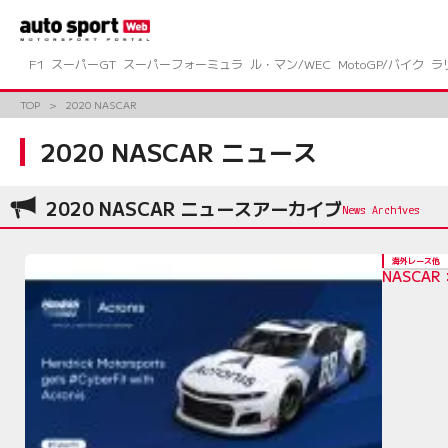
コ
ン
テ
ン
F1
スーパーGT
スーパーフォーミュラ
ル・マン/WEC
MotoGP/バイク
ラ
ツ
へ
TOP
2020 NASCAR
ス
キ
2020 NASCAR ニュース
ッ
プ
2020 NASCAR ニュースアーカイブ
海外レース他
NASCA