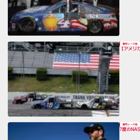
海外レース他
【アメリ
海外レース他
7度のN