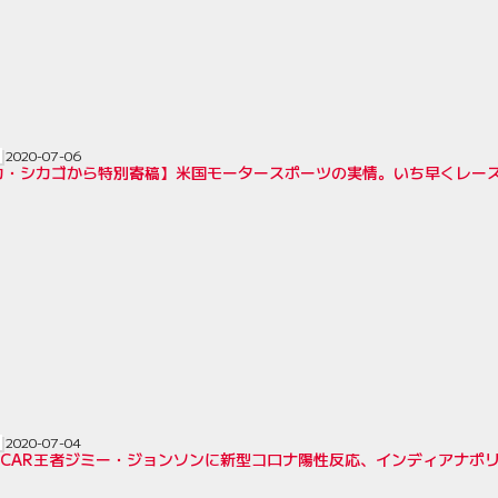
2020-07-06
カ・シカゴから特別寄稿】米国モータースポーツの実情。いち早くレース
2020-07-04
ASCAR王者ジミー・ジョンソンに新型コロナ陽性反応、インディアナポ