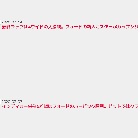
2020-07-14
AR：最終ラップは4ワイドの大接戦。フォードの新人カスターがカップシ
2020-07-07
AR：インディカー併催の1戦はフォードのハービック勝利。ピットではク