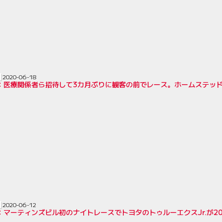
2020-06-18
AR：医療関係者ら招待して3カ月ぶりに観客の前でレース。ホームステッ
2020-06-12
R：マーティンズビル初のナイトレースでトヨタのトゥルーエクスJr.が20