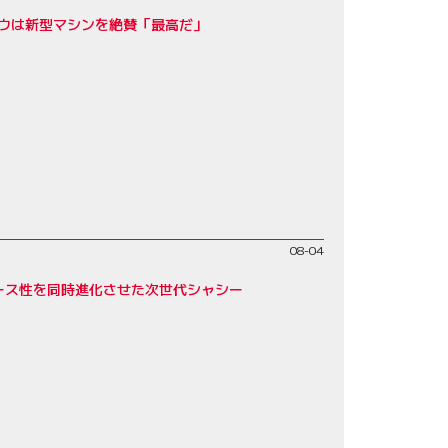
ロウは新型マシンを絶賛「最高だ」
08-04
レース性を同時進化させた次世代シャシー