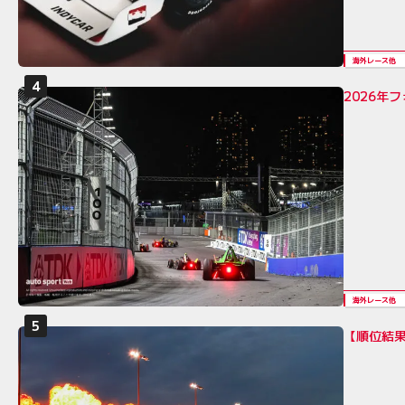
海外レース他
2026年
海外レース他
【順位結果