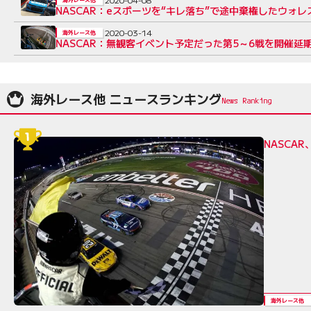
NASCAR：eスポーツを“キレ落ち”で途中棄権したウォレ
2020-03-14
海外レース他
NASCAR：無観客イベント予定だった第5～6戦を開催
海外レース他 ニュースランキング
NASCA
海外レース他