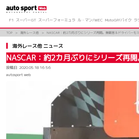
コ
ン
テ
ン
F1
スーパーGT
スーパーフォーミュラ
ル・マン/WEC
MotoGP/バイク
ラ
ツ
へ
TOP
海外レース他
NASCAR：約2カ月ぶりにシリーズ再開。無観客＆ドライバーも
ス
キ
海外レース他 ニュース
ッ
プ
NASCAR：約2カ月ぶりにシリーズ
投稿日:
2020.05.18 16:56
autosport web