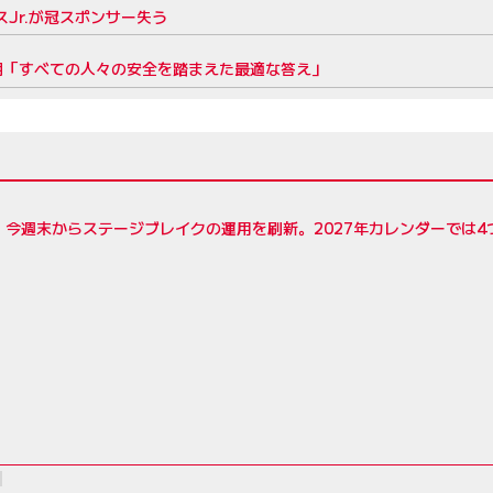
スJr.が冠スポンサー失う
延期「すべての人々の安全を踏まえた最適な答え」
R、今週末からステージブレイクの運用を刷新。2027年カレンダーでは