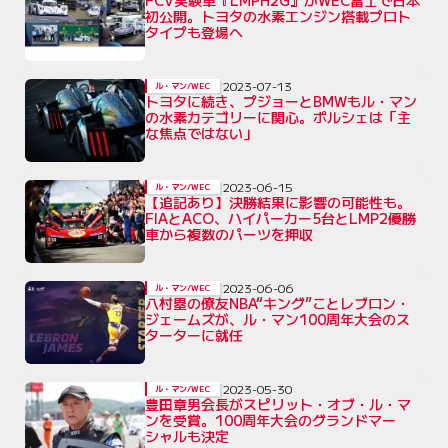
初公開。トヨタの水素エンジン搭載プロト
タイプも登場へ
2023-07-13
ル・マン/WEC
トヨタに続き、プジョーとBMWもル・マン
の水素カテゴリーに関心。ポルシェは「主
な焦点ではない」
2023-06-15
ル・マン/WEC
【追記あり】決勝結果に影響の可能性も。
FIAとACO、ハイパーカー5台とLMP2優勝
車から複数のパーツを押収
2023-06-06
ル・マン/WEC
八村塁の僚友NBA“キング”ことレブロン・
ジェームズが、ル・マン100周年大会のス
ターターに就任
2023-05-30
ル・マン/WEC
豊田章男会長がスピリット・オブ・ル・マ
ンを受賞。100周年大会のグランドマー
シャルも決定