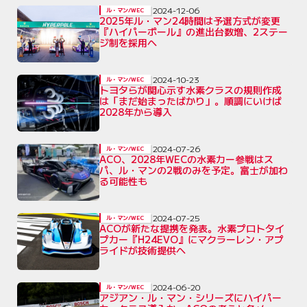
2024-12-06
ル・マン/WEC
2025年ル・マン24時間は予選方式が変更
『ハイパーポール』の進出台数増、2ステー
ジ制を採用へ
2024-10-23
ル・マン/WEC
トヨタらが関心示す水素クラスの規則作成
は「まだ始まったばかり」。順調にいけば
2028年から導入
2024-07-26
ル・マン/WEC
ACO、2028年WECの水素カー参戦はス
パ、ル・マンの2戦のみを予定。富士が加わ
る可能性も
2024-07-25
ル・マン/WEC
ACOが新たな提携を発表。水素プロトタイ
プカー『H24EVO』にマクラーレン・アプ
ライドが技術提供へ
2024-06-20
ル・マン/WEC
アジアン・ル・マン・シリーズにハイパー