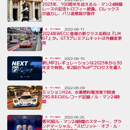
2023年、100周年を迎えるル・マン24時間
レースの記念トロフィー披露。ロレックス
が協力し、パリ造幣局が製作
2022-06-11
ル・マン/WEC
2024年WECに登場の新クラス名称は『LM
GT』か。GT3プレミアムキットは外観変更
用
2022-06-10
ル・マン/WEC
新LMP2レギュレーションは2025年から30
年まで有効。年2回の“AoP”プロセスを導入
へ
2022-06-09
ル・マン/WEC
ミッションH24、水素燃料電池車で時速
290.8キロのレコード記録／ル・マン24時
間
2022-05-25
ル・マン/WEC
第90回ル・マン24時間のスターター、グラ
ンドマーシャル、“スピリット・オブ・ル・