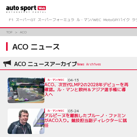
コ
ン
テ
ン
F1
スーパーGT
スーパーフォーミュラ
ル・マン/WEC
MotoGP/バイク
ラ
ツ
へ
TOP
ACO
ス
キ
ACO ニュース
ッ
プ
ACO ニュースアーカイブ
04-13
ル・マン/WEC
ACO、次世代LMP2の2028年デビューを再
確認。ル・マンと欧州＆アジア選手権に導
入へ
03-24
ル・マン/WEC
アルピーヌを離脱したブルーノ・ファミン
がACO入り。競技担当副ディレクターに就
任