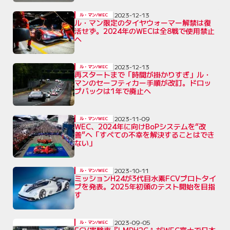
2023-12-13
ル・マン/WEC
ル・マン限定のタイヤウォーマー解禁は復
活せず。2024年のWECは全8戦で使用禁止
へ
2023-12-13
ル・マン/WEC
再スタートまで「時間が掛かりすぎ」ル・
マンのセーフティカー手順が改訂。ドロッ
プバックは1年で廃止へ
2023-11-09
ル・マン/WEC
WEC、2024年に向けBoPシステムを“改
善”へ「すべての不幸を解決することはでき
ない」
2023-10-11
ル・マン/WEC
ミッションH24が3代目水素FCVプロトタイ
プを発表。2025年初頭のテスト開始を目指
す
2023-09-05
ル・マン/WEC
FCV実験車『LMPH2G』がWEC富士で日本