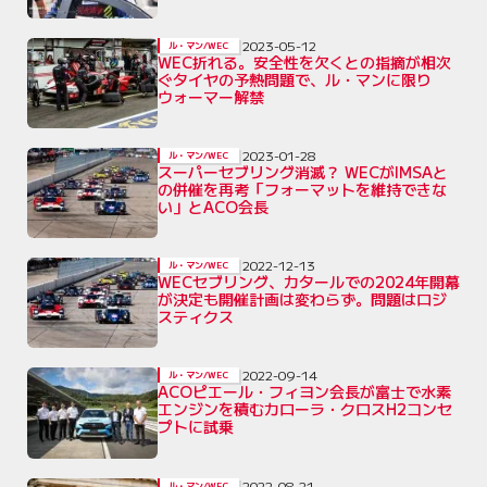
2023-05-12
ル・マン/WEC
WEC折れる。安全性を欠くとの指摘が相次
ぐタイヤの予熱問題で、ル・マンに限り
ウォーマー解禁
2023-01-28
ル・マン/WEC
スーパーセブリング消滅？ WECがIMSAと
の併催を再考「フォーマットを維持できな
い」とACO会長
2022-12-13
ル・マン/WEC
WECセブリング、カタールでの2024年開幕
が決定も開催計画は変わらず。問題はロジ
スティクス
2022-09-14
ル・マン/WEC
ACOピエール・フィヨン会長が富士で水素
エンジンを積むカローラ・クロスH2コンセ
プトに試乗
2022-08-21
ル・マン/WEC