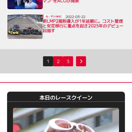
マン”をACOが発表
2022-03-22
ル・マン/WEC
新LMP2規則導入が1年延期に。コスト管理
と安定移行に重点を起き2025年のデビュー
目指す
投
1
2
3
次へ
稿
の
ペ
ー
本日のレースクイーン
ジ
送
り