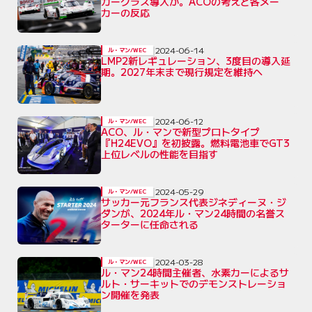
カークラス導入か。ACOの考えと各メー
カーの反応
2024-06-14
ル・マン/WEC
LMP2新レギュレーション、3度目の導入延
期。2027年末まで現行規定を維持へ
2024-06-12
ル・マン/WEC
ACO、ル・マンで新型プロトタイプ
『H24EVO』を初披露。燃料電池車でGT3
上位レベルの性能を目指す
2024-05-29
ル・マン/WEC
サッカー元フランス代表ジネディーヌ・ジ
ダンが、2024年ル・マン24時間の名誉ス
ターターに任命される
2024-03-28
ル・マン/WEC
ル・マン24時間主催者、水素カーによるサ
ルト・サーキットでのデモンストレーショ
ン開催を発表