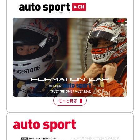
倒す相手を、信じてる。小林利徠斗 × 野村勇斗
【FORMATION LAP Produced by auto sport】
2026 Episode 2
もっと見る