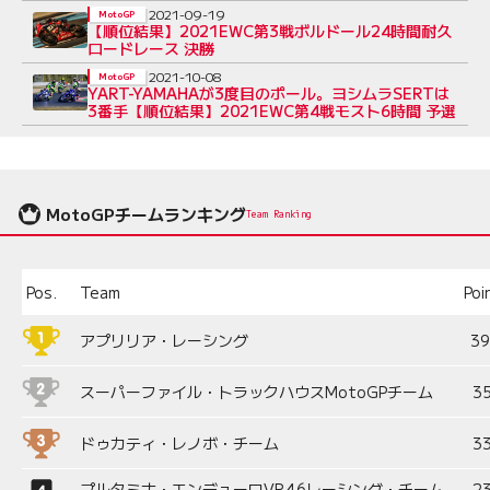
間
2021-09-19
MotoGP
【順位結果】2021EWC第3戦ボルドール24時間耐久
ロードレース 決勝
2021-10-08
MotoGP
YART-YAMAHAが3度目のポール。ヨシムラSERTは
3番手【順位結果】2021EWC第4戦モスト6時間 予選
MotoGPチームランキング
Team Ranking
Pos.
Team
Poi
アプリリア・レーシング
3
スーパーファイル・トラックハウスMotoGPチーム
3
ドゥカティ・レノボ・チーム
3
プルタミナ・エンデューロVR46レーシング・チーム
2