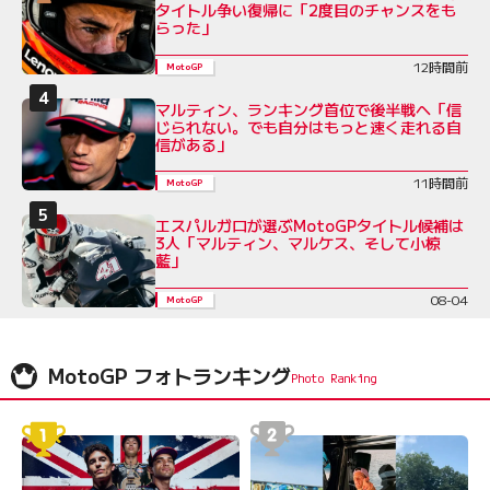
タイトル争い復帰に「2度目のチャンスをも
らった」
12時間前
MotoGP
マルティン、ランキング首位で後半戦へ「信
じられない。でも自分はもっと速く走れる自
信がある」
11時間前
MotoGP
エスパルガロが選ぶMotoGPタイトル候補は
3人「マルティン、マルケス、そして小椋
藍」
08-04
MotoGP
MotoGP フォトランキング