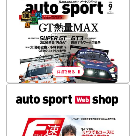
［ SUPER GT 熱闘“再点火”特集 ］
RE:IGNITION
詳細を見る