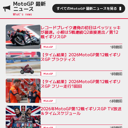
MotoGP 最新
ニュース
すべてのMotoGP 最新ニュースを見る
レコードブレイク連発の初日はベッツェッキ
が最速。小椋は5戦連続Q2直接進出／第12
戦イギリスGP
1時間前
MotoGP
【タイム結果】2026MotoGP第12戦イギリ
スGP プラクティス
1時間前
MotoGP
【タイム結果】2026MotoGP第12戦イギリ
スGP フリー走行1回目
6時間前
MotoGP
2026年MotoGP第12戦イギリスGP TV放送
＆タイムスケジュール
7時間前
MotoGP