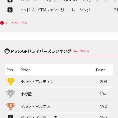
レッドブルKTMファクトリー・レーシング
2
チームページへ
MotoGPドライバーズランキング
Driver Ranking
Pos.
Rider
Point
ホルヘ・マルティン
208
小椋藍
194
マルク・マルケス
190
マルコ・ベッツェッキ
186