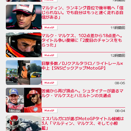
マルティン、ランキング首位で後半戦へ「信
じられない。でも自分はもっと速く走れる自
信がある」
11時間前
MotoGP
マルク・マルケス、102点差から18点差へ。
タイトル争い復帰に「2度目のチャンスをも
らった」
12時間前
MotoGP
目撃多数／DJクアルタラロ／ライトレール×
中上【SNSピックアップMotoGP】
08-06
MotoGP
苦境から再び頂点へ。シュタイナーが語るマ
ルク・マルケスとハミルトンの共通点
08-04
MotoGP
エスパルガロが選ぶMotoGPタイトル候補は
3人「マルティン、マルケス、そして小椋
藍」