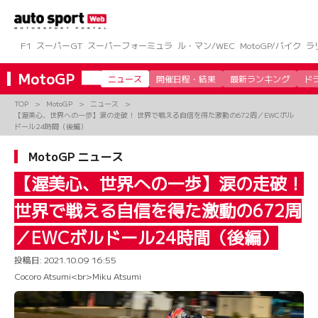
コ
ン
テ
ン
F1
スーパーGT
スーパーフォーミュラ
ル・マン/WEC
MotoGP/バイク
ラ
ツ
へ
MotoGP
ニュース
開催日程・結果
最新ランキング
ド
ス
キ
TOP
MotoGP
ニュース
ッ
【渥美心、世界への一歩】涙の走破！ 世界で戦える自信を得た激動の672周／EWCボル
プ
ドール24時間（後編）
MotoGP ニュース
【渥美心、世界への一歩】涙の走破！
世界で戦える自信を得た激動の672周
／EWCボルドール24時間（後編）
投稿日:
2021.10.09 16:55
Cocoro Atsumi<br>Miku Atsumi