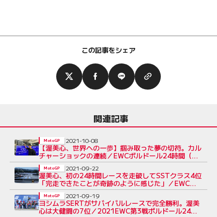
この記事をシェア
関連記事
2021-10-08
MotoGP
【渥美心、世界への一歩】掴み取った夢の切符。カル
チャーショックの連続／EWCボルドール24時間（前
編）
2021-09-22
MotoGP
渥美心、初の24時間レースを走破してSSTクラス4位
「完走できたことが奇跡のように感じた」／EWCボ
ルドール24時間
2021-09-19
MotoGP
ヨシムラSERTがサバイバルレースで完全勝利。渥美
心は大健闘の7位／2021EWC第3戦ボルドール24時