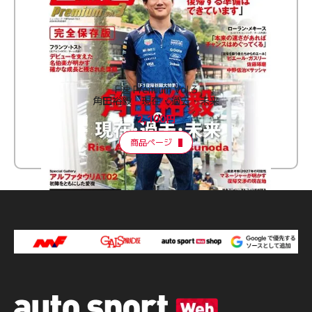
F速 Premium Vol.3
角田裕毅 現在・過去・未来
2,100円
商品ページ