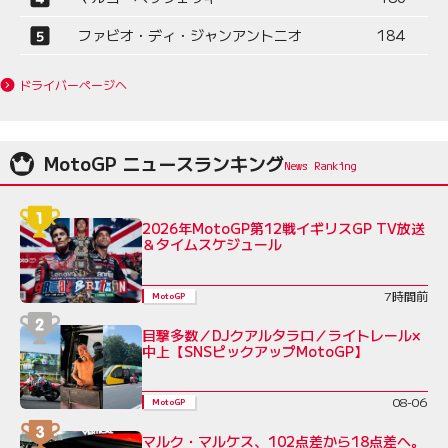
ファビオ・ディ・ジャンアントニオ
184
ドライバーページへ
MotoGP ニュースランキング
2026年MotoGP第12戦イギリスGP TV放送
＆タイムスケジュール
7時間前
MotoGP
目撃多数／DJクアルタラロ／ライトレール×
中上【SNSピックアップMotoGP】
08-06
MotoGP
マルク・マルケス、102点差から18点差へ。