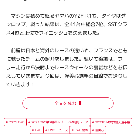
マシンは初めて駆るヤマハのYZF-R1で、タイヤはダ
ンロップ。戦った結果は、全41台中総合7位、SSTクラ
ス4位と上位でフィニッシュを決めました。
前編は日本と海外のレースの違いや、フランスでとも
に戦ったチームの紹介をしました。続いて後編は、フ
リー走行から決勝までレースウイークの裏話などをお伝
えしていきます。今回は、渥美心選手の目線でお送りし
ていきます！
全文を読む
2021 EWC
2021EWC第3戦ボルドール24時間レース
2021FIM世界耐久選手権
EWC
EWC ニュース
EWC 情報
渥美心