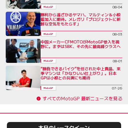
08-04
MotoGP
勝利から遠ざかるヤマハ、マルティン＆小椋
藍加入に期待。メレガリ「プロジェクトに新
鮮な空気をもたらす」
08-03
MotoGP
中国メーカーCFMOTOがMotoGP参入を視
野に。まずはSBK、その先に最高峰クラスへ
08-01
MotoGP
“勝負できるバイク”を任された中上貴晶、来
季マシンは「かなりいい仕上がり」。日本
GPは小椋との共演にも期待
07-26
MotoGP
すべてのMotoGP 最新ニュースを見る
本日のレースクイーン