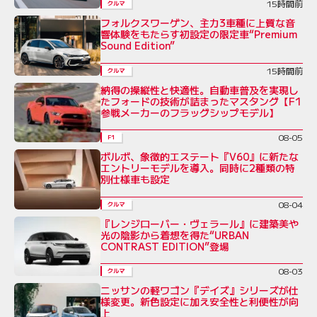
15時間前
クルマ
フォルクスワーゲン、主力3車種に上質な音
響体験をもたらす初設定の限定車“Premium
Sound Edition”
15時間前
クルマ
納得の操縦性と快適性。自動車普及を実現し
たフォードの技術が詰まったマスタング【F1
参戦メーカーのフラッグシップモデル】
08-05
F1
ボルボ、象徴的エステート『V60』に新たな
エントリーモデルを導入。同時に2種類の特
別仕様車も設定
08-04
クルマ
『レンジローバー・ヴェラール』に建築美や
光の陰影から着想を得た“URBAN
CONTRAST EDITION”登場
08-03
クルマ
ニッサンの軽ワゴン『デイズ』シリーズが仕
様変更。新色設定に加え安全性と利便性が向
上