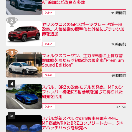
AT追加など改良点多数
15時間前
クルマ
ヤリスクロスのGRスポーツグレードが一部
改良。人気装備の標準化と外装にブラック加
飾を追加
10時間前
クルマ
フォルクスワーゲン、主力3車種に上質な音
響体験をもたらす初設定の限定車“Premium
Sound Edition”
15時間前
クルマ
スバル、BRZの改良モデルを発表。MTのシ
フトレバー構造にS耐参戦を通じて得られた
知見を活用
07-30
クルマ
スバルが新スペックの市販車登場を予告。
MT搭載WRXとBRZコンプリートカー、5ド
アハッチバックを販売へ