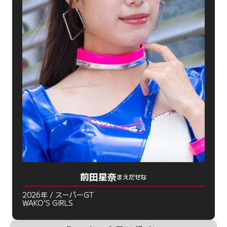
前田星奈
まえだせな
2026年 / スーパーGT
WAKO'S GIRLS