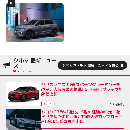
クルマ 最新ニュー
ス
すべてのクルマ 最新ニュースを見る
ヤリスクロスのGRスポーツグレードが一部
改良。人気装備の標準化と外装にブラック加
飾を追加
10時間前
クルマ
トヨタGR86が進化。S耐の経験から走りを
ミリ単位で強化、限定色復活やカップカーに
AT追加など改良点多数