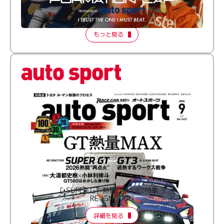
倒す相手を、信じてる。小林利徠斗 × 野村勇斗
【FORMATION LAP Produced by auto sport】
2026 Episode 2
もっと見る
［ SUPER GT 熱闘“再点火”特集 ］
RE:IGNITION
詳細を見る