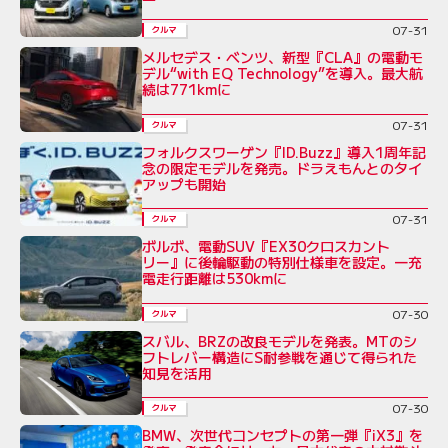
07-31
クルマ
メルセデス・ベンツ、新型『CLA』の電動モ
デル“with EQ Technology”を導入。最大航
続は771kmに
07-31
クルマ
フォルクスワーゲン『ID.Buzz』導入1周年記
念の限定モデルを発売。ドラえもんとのタイ
アップも開始
07-31
クルマ
ボルボ、電動SUV『EX30クロスカント
リー』に後輪駆動の特別仕様車を設定。一充
電走行距離は530kmに
07-30
クルマ
スバル、BRZの改良モデルを発表。MTのシ
フトレバー構造にS耐参戦を通じて得られた
知見を活用
07-30
クルマ
BMW、次世代コンセプトの第一弾『iX3』を