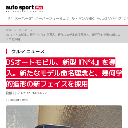
コ
ン
テ
ン
F1
スーパーGT
スーパーフォーミュラ
ル・マン/WEC
MotoGP/バイク
ラ
ツ
へ
TOP
クルマ
ス
DSオートモビル、新型『N°4』を導入。新たなモデル命名理念と、幾何学的造形の新フェ
キ
イスを採用
ッ
プ
クルマ ニュース
DSオートモビル、新型『N°4』を導
入。新たなモデル命名理念と、幾何学
的造形の新フェイスを採用
投稿日:
2026.05.14 14:27
autosport web