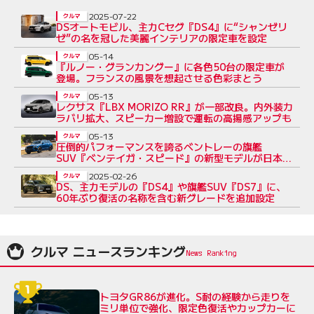
2025-07-22
クルマ
DSオートモビル、主力Cセグ『DS4』に“シャンゼリ
ゼ”の名を冠した美麗インテリアの限定車を設定
05-14
クルマ
『ルノー・グランカングー』に各色50台の限定車が
登場。フランスの風景を想起させる色彩まとう
05-13
クルマ
レクサス『LBX MORIZO RR』が一部改良。内外装カ
ラバリ拡大、スピーカー増設で運転の高揚感アップも
05-13
クルマ
圧倒的パフォーマンスを誇るベントレーの旗艦
SUV『ベンテイガ・スピード』の新型モデルが日本上
陸
2025-02-26
クルマ
DS、主力モデルの『DS4』や旗艦SUV『DS7』に、
60年ぶり復活の名称を含む新グレードを追加設定
クルマ ニュースランキング
トヨタGR86が進化。S耐の経験から走りを
ミリ単位で強化、限定色復活やカップカーに