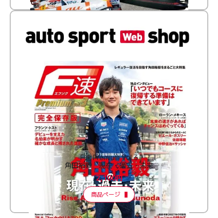
F速 Premium Vol.3
角田裕毅 現在・過去・未来
2,100円
商品ページ