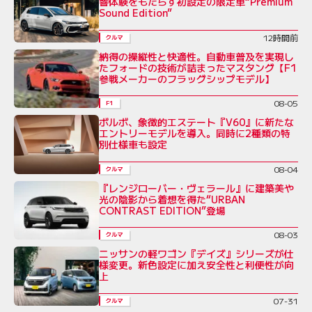
響体験をもたらす初設定の限定車“Premium
Sound Edition”
12時間前
クルマ
納得の操縦性と快適性。自動車普及を実現し
たフォードの技術が詰まったマスタング【F1
参戦メーカーのフラッグシップモデル】
08-05
F1
ボルボ、象徴的エステート『V60』に新たな
エントリーモデルを導入。同時に2種類の特
別仕様車も設定
08-04
クルマ
『レンジローバー・ヴェラール』に建築美や
光の陰影から着想を得た“URBAN
CONTRAST EDITION”登場
08-03
クルマ
ニッサンの軽ワゴン『デイズ』シリーズが仕
様変更。新色設定に加え安全性と利便性が向
上
07-31
クルマ