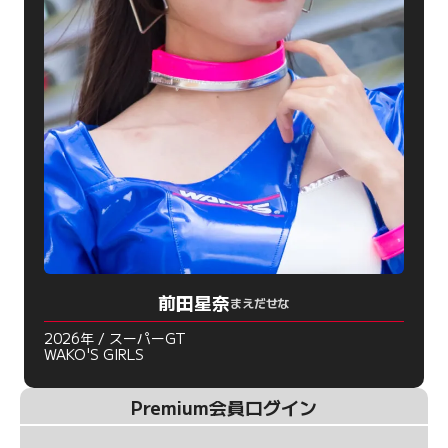
前田星奈
まえだせな
2026年 / スーパーGT
WAKO'S GIRLS
Premium会員ログイン