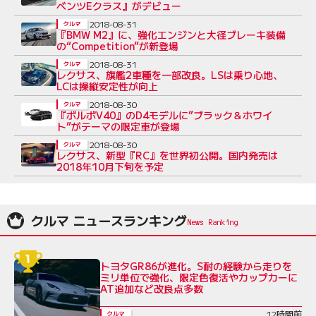
ベンツEクラス』がデビュー
2018-08-31
クルマ
『BMW M2』に、強化エンジンと大径ブレーキ装備
の“Competition”が新登場
2018-08-31
クルマ
レクサス、旗艦2車種を一部改良。LSは乗り心地、
LCは操縦安定性が向上
2018-08-30
クルマ
『ボルボV40』のD4モデルに”ブラック＆ホワイ
ト”がテーマの限定車が登場
2018-08-30
クルマ
レクサス、新型『RC』を世界初公開。国内発売は
2018年10月下旬を予定
クルマ ニュースランキング
トヨタGR86が進化。S耐の経験から走りを
ミリ単位で強化、限定色復活やカップカーに
AT追加など改良点多数
12時間前
クルマ