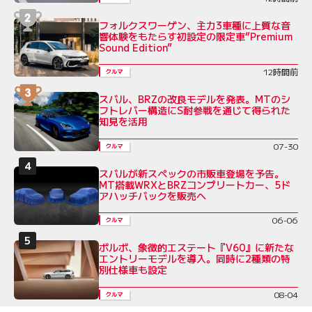
フォルクスワーゲン、主力3車種に上質な音
響体験をもたらす初設定の限定車“Premium
Sound Edition”
12時間前
クルマ
スバル、BRZの改良モデルを発表。MTのシ
フトレバー構造にS耐参戦を通じて得られた
知見を活用
07-30
クルマ
スバルが新スペックの市販車登場を予告。
MT搭載WRXとBRZコンプリートカー、5ド
アハッチバックを販売へ
06-06
クルマ
ボルボ、象徴的エステート『V60』に新たな
エントリーモデルを導入。同時に2種類の特
別仕様車も設定
08-04
クルマ