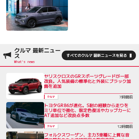
クルマ 最新ニュー
ス
すべてのクルマ 最新ニュースを見る
ヤリスクロスのGRスポーツグレードが一部
改良。人気装備の標準化と外装にブラック加
飾を追加
7時間前
クルマ
トヨタGR86が進化。S耐の経験から走りを
ミリ単位で強化、限定色復活やカップカーに
AT追加など改良点多数
12時間前
クルマ
フォルクスワーゲン、主力3車種に上質な音