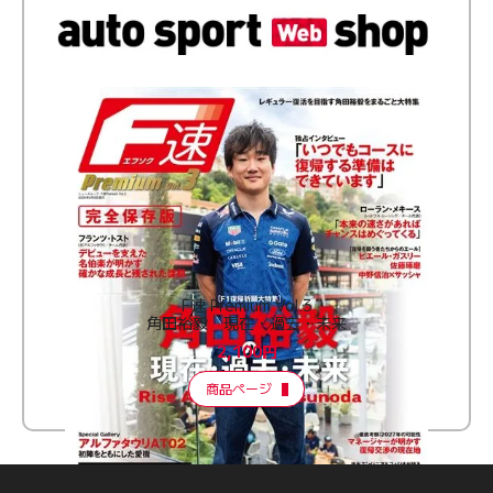
F速 Premium Vol.3
角田裕毅 現在・過去・未来
2,100円
商品ページ