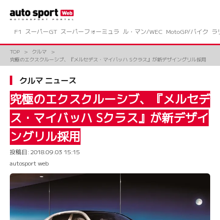
コ
ン
テ
ン
F1
スーパーGT
スーパーフォーミュラ
ル・マン/WEC
MotoGP/バイク
ラ
ツ
へ
TOP
クルマ
ス
究極のエクスクルーシブ、『メルセデス・マイバッハ Sクラス』が新デザイングリル採用
キ
ッ
クルマ ニュース
プ
究極のエクスクルーシブ、『メルセデ
ス・マイバッハ Sクラス』が新デザイ
ングリル採用
投稿日:
2018.09.03 15:15
autosport web