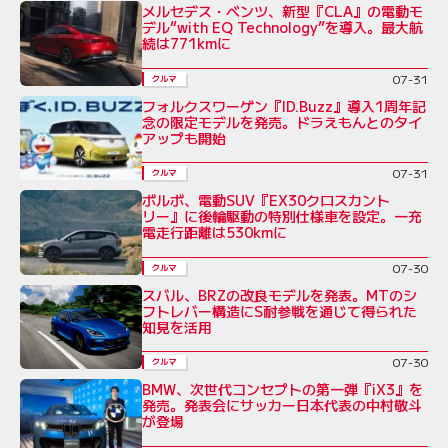
メルセデス・ベンツ、新型『CLA』の電動モ
デル“with EQ Technology”を導入。最大航
続は771kmに
07-31
クルマ
フォルクスワーゲン『ID.Buzz』導入1周年記
念の限定モデルを発売。ドラえもんとのタイ
アップも開始
07-31
クルマ
ボルボ、電動SUV『EX30クロスカント
リー』に後輪駆動の特別仕様車を設定。一充
電走行距離は530kmに
07-30
クルマ
スバル、BRZの改良モデルを発表。MTのシ
フトレバー構造にS耐参戦を通じて得られた
知見を活用
07-30
クルマ
BMW、次世代コンセプトの第一弾『iX3』を
発売。発表会にサッカー日本代表の中村敬斗
が登場