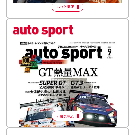
もっと見る
［ SUPER GT 熱闘“再点火”特集 ］
RE:IGNITION
詳細を見る