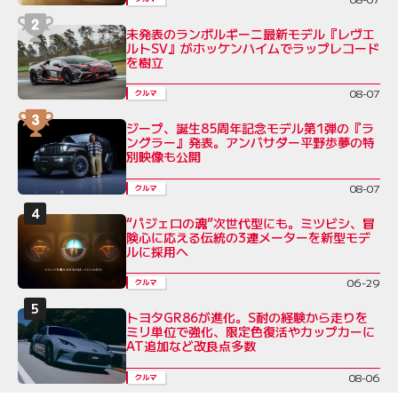
未発表のランボルギーニ最新モデル『レヴエ
ルトSV』がホッケンハイムでラップレコード
を樹立
08-07
クルマ
ジープ、誕生85周年記念モデル第1弾の『ラ
ングラー』発表。アンバサダー平野歩夢の特
別映像も公開
08-07
クルマ
“パジェロの魂”次世代型にも。ミツビシ、冒
険心に応える伝統の3連メーターを新型モデ
ルに採用へ
06-29
クルマ
トヨタGR86が進化。S耐の経験から走りを
ミリ単位で強化、限定色復活やカップカーに
AT追加など改良点多数
08-06
クルマ