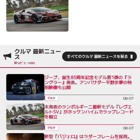
クルマ 最新ニュー
ス
すべてのクルマ 最新ニュースを見る
ジープ、誕生85周年記念モデル第1弾の『ラ
ングラー』発表。アンバサダー平野歩夢の特
別映像も公開
08-07
クルマ
未発表のランボルギーニ最新モデル『レヴエ
ルトSV』がホッケンハイムでラップレコード
を樹立
08-07
クルマ
新型『パジェロ』はラダーフレームを採用。