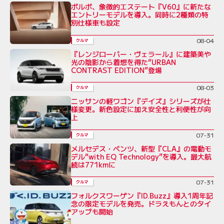
ボルボ、象徴的エステート『V60』に新たな
エントリーモデルを導入。同時に2種類の特
別仕様車も設定
08-04
クルマ
『レンジローバー・ヴェラール』に建築美や
光の陰影から着想を得た“URBAN
CONTRAST EDITION”登場
08-03
クルマ
ニッサンの軽ワゴン『デイズ』シリーズが仕
様変更。新色設定に加え安全性と利便性が向
上
07-31
クルマ
メルセデス・ベンツ、新型『CLA』の電動モ
デル“with EQ Technology”を導入。最大航
続は771kmに
07-31
クルマ
フォルクスワーゲン『ID.Buzz』導入1周年記
念の限定モデルを発売。ドラえもんとのタイ
アップも開始