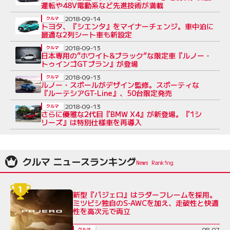
運転や48V電動系など先進技術が満載
2018-09-14
クルマ
トヨタ、『シエンタ』をマイナーチェンジ。車中泊に
最適な2列シート車も新設定
2018-09-13
クルマ
日本専用の”ホワイト&ブラック”な限定車『ルノー・
トゥインゴGTブラン』が登場
2018-09-13
クルマ
ルノー・スポールがデザイン監修。スポーティな
『ルーテシアGT-Line』、50台限定発売
2018-09-13
クルマ
さらに優雅な2代目『BMW X4』が新登場。『1シ
リーズ』は特別仕様車を再導入
クルマ ニュースランキング
新型『パジェロ』はラダーフレームを採用。
ミツビシ独自のS-AWCを加え、走破性と快適
性を高次元で両立
08-07
クルマ