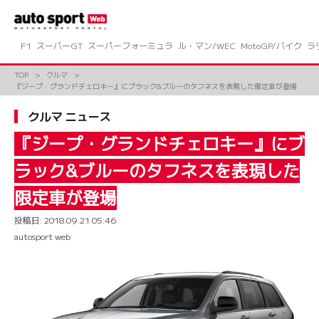
コ
ン
テ
ン
F1
スーパーGT
スーパーフォーミュラ
ル・マン/WEC
MotoGP/バイク
ラ
ツ
へ
TOP
クルマ
ス
『ジープ・グランドチェロキー』にブラック&ブルーのタフネスを表現した限定車が登場
キ
ッ
クルマ ニュース
プ
『ジープ・グランドチェロキー』にブ
ラック&ブルーのタフネスを表現した
限定車が登場
投稿日:
2018.09.21 05:46
autosport web