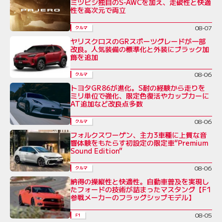
ミツビシ独自のS-AWCを加え、走破性と快適
性を高次元で両立
08-07
クルマ
ヤリスクロスのGRスポーツグレードが一部
改良。人気装備の標準化と外装にブラック加
飾を追加
08-06
クルマ
トヨタGR86が進化。S耐の経験から走りを
ミリ単位で強化、限定色復活やカップカーに
AT追加など改良点多数
08-06
クルマ
フォルクスワーゲン、主力3車種に上質な音
響体験をもたらす初設定の限定車“Premium
Sound Edition”
08-06
クルマ
納得の操縦性と快適性。自動車普及を実現し
たフォードの技術が詰まったマスタング【F1
参戦メーカーのフラッグシップモデル】
08-05
F1