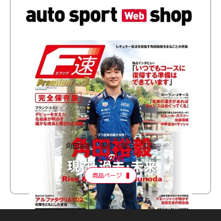
F速 Premium Vol.3
角田裕毅 現在・過去・未来
2,100円
商品ページ