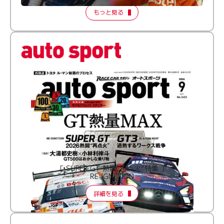
もっと見る
［ SUPER GT 熱闘“再点火”特集 ］
RE:IGNITION
詳細を見る