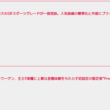
ロスのGRスポーツグレードが一部改良。人気装備の標準化と外装にブラ
ワーゲン、主力3車種に上質な音響体験をもたらす初設定の限定車“Premium S