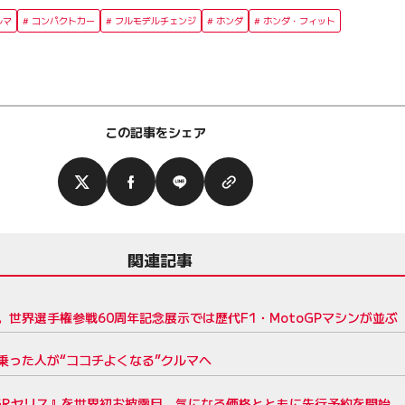
ルマ
コンパクトカー
フルモデルチェンジ
ホンダ
ホンダ・フィット
この記事をシェア
関連記事
世界選手権参戦60周年記念展示では歴代F1・MotoGPマシンが並ぶ
乗った人が“ココチよくなる”クルマへ
GRヤリス』を世界初お披露目。気になる価格とともに先行予約を開始