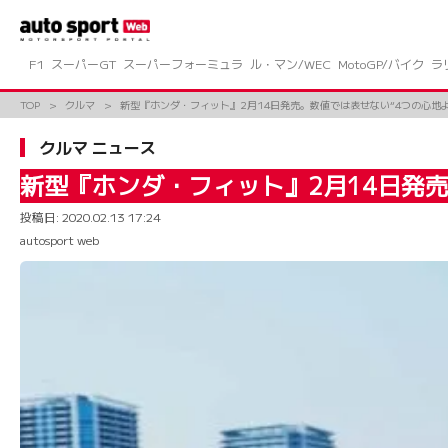
コ
ン
テ
ン
F1
スーパーGT
スーパーフォーミュラ
ル・マン/WEC
MotoGP/バイク
ラ
ツ
へ
TOP
クルマ
新型『ホンダ・フィット』2月14日発売。数値では表せない“4つの心地
ス
キ
クルマ ニュース
ッ
プ
新型『ホンダ・フィット』2月14日発売
投稿日:
2020.02.13 17:24
autosport web