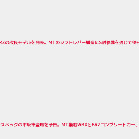
RZの改良モデルを発表。MTのシフトレバー構造にS耐参戦を通じて得
スペックの市販車登場を予告。MT搭載WRXとBRZコンプリートカー