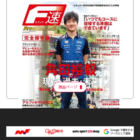
F速 Premium Vol.3
角田裕毅 現在・過去・未来
2,100円
商品ページ