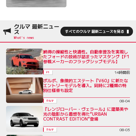
クルマ 最新ニュー
ス
すべてのクルマ 最新ニュースを見る
納得の操縦性と快適性。自動車普及を実現し
たフォードの技術が詰まったマスタング【F1
参戦メーカーのフラッグシップモデル】
14時間前
F1
ボルボ、象徴的エステート『V60』に新たな
エントリーモデルを導入。同時に2種類の特
別仕様車も設定
08-04
クルマ
『レンジローバー・ヴェラール』に建築美や
光の陰影から着想を得た“URBAN
CONTRAST EDITION”登場
08-03
クルマ