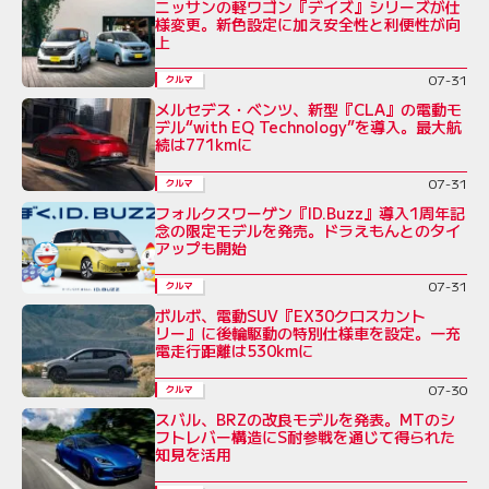
ニッサンの軽ワゴン『デイズ』シリーズが仕
様変更。新色設定に加え安全性と利便性が向
上
07-31
クルマ
メルセデス・ベンツ、新型『CLA』の電動モ
デル“with EQ Technology”を導入。最大航
続は771kmに
07-31
クルマ
フォルクスワーゲン『ID.Buzz』導入1周年記
念の限定モデルを発売。ドラえもんとのタイ
アップも開始
07-31
クルマ
ボルボ、電動SUV『EX30クロスカント
リー』に後輪駆動の特別仕様車を設定。一充
電走行距離は530kmに
07-30
クルマ
スバル、BRZの改良モデルを発表。MTのシ
フトレバー構造にS耐参戦を通じて得られた
知見を活用