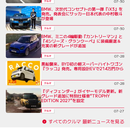
07-30
クルマ
BMW、次世代コンセプトの第一弾『iX3』を
発売。発表会にサッカー日本代表の中村敬斗
が登場
07-30
クルマ
BMW、ミニの4輪駆動『カントリーマン』と
『4シリーズ・グランクーペ』に装備厳選＆
充実の新グレードが追加
07-28
クルマ
黒船襲来、BYD初の軽スーパーハイトワゴン
『ラッコ』発売。専用設計EVで214万円から
07-28
クルマ
『ディフェンダー』がイヤーモデル更新。新
グレード追加に特別仕様車“TROPHY
EDITION 2027”を設定
07-27
クルマ
すべてのクルマ 最新ニュースを見る