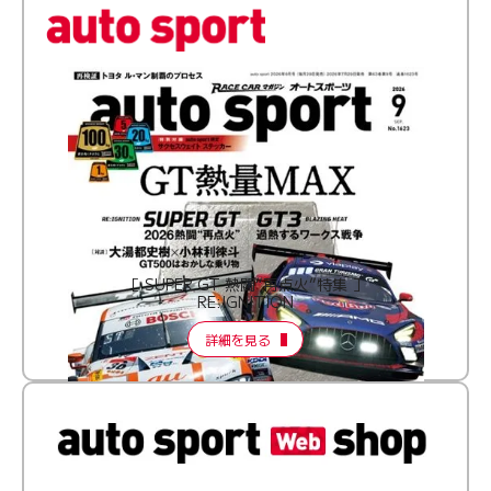
［ SUPER GT 熱闘“再点火”特集 ］
RE:IGNITION
詳細を見る