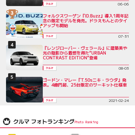
06-06
クルマ
フォルクスワーゲン『ID.Buzz』導入1周年記
念の限定モデルを発売。ドラえもんとのタイ
アップも開始
07-31
クルマ
『レンジローバー・ヴェラール』に建築美や
光の陰影から着想を得た“URBAN
CONTRAST EDITION”登場
08-03
クルマ
ゴードン・マレー『T.50sニキ・ラウダ』発
表。4億円超、25台限定のサーキット仕様車
2021-02-24
クルマ
クルマ フォトランキング