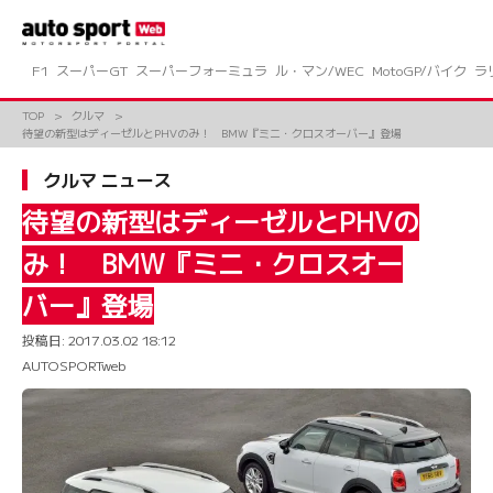
コ
ン
テ
ン
F1
スーパーGT
スーパーフォーミュラ
ル・マン/WEC
MotoGP/バイク
ラ
ツ
へ
TOP
クルマ
ス
待望の新型はディーゼルとPHVのみ！ BMW『ミニ・クロスオーバー』登場
キ
ッ
クルマ ニュース
プ
待望の新型はディーゼルとPHVの
み！ BMW『ミニ・クロスオー
バー』登場
投稿日:
2017.03.02 18:12
AUTOSPORTweb