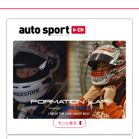
倒す相手を、信じてる。小林利徠斗 × 野村勇斗
【FORMATION LAP Produced by auto sport】
2026 Episode 2
もっと見る