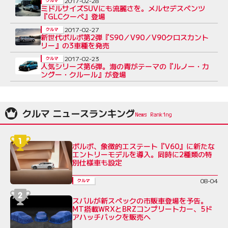
2017-02-28
クルマ
ミドルサイズSUVにも流麗さを。メルセデスベンツ
『GLCクーペ』登場
2017-02-27
クルマ
新世代ボルボ第2弾『S90／V90／V90クロスカント
リー』の3車種を発売
2017-02-23
クルマ
人気シリーズ第6弾。海の青がテーマの『ルノー・カ
ングー・クルール』が登場
クルマ ニュースランキング
ボルボ、象徴的エステート『V60』に新たな
エントリーモデルを導入。同時に2種類の特
別仕様車も設定
08-04
クルマ
スバルが新スペックの市販車登場を予告。
MT搭載WRXとBRZコンプリートカー、5ド
アハッチバックを販売へ