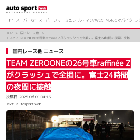
コ
ン
テ
ン
F1
スーパーGT
スーパーフォーミュラ
ル・マン/WEC
MotoGP/バイク
ラ
ツ
へ
TOP
国内レース他
ス
TEAM ZEROONEの26号車raffinée Zがクラッシュで全損に。富士24時間の夜間に接触
キ
ッ
国内レース他 ニュース
プ
TEAM ZEROONEの26号車raffinée Z
がクラッシュで全損に。富士24時間
の夜間に接触
投稿日:
2025.06.01 04:15
Text : autosport web