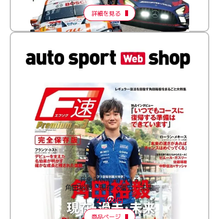
詳細を見る
F速 Premium Vol.3
角田裕毅 現在・過去・未来
2,100円
商品ページ