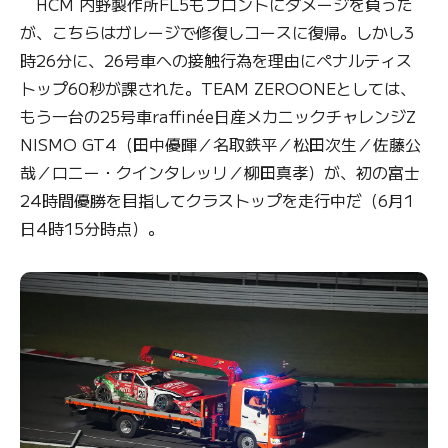
HCM 内野製作所FL5もフロントにダメージを負った
が、こちらはガレージで修復しコースに復帰。しかし3
時26分に、26号車への接触行為を理由にペナルティス
トップ60秒が課された。TEAM ZEROONEとしては、
もう一台の25号車raffinée日産メカニックチャレンジZ
NISMO GT4（田中優暉／名取鉄平／松田次生／佐藤公
哉／ロニー・クインタレッリ／柳田真孝）が、初の富士
24時間優勝を目指してクラストップを走行中だ（6月1
日4時15分時点）。