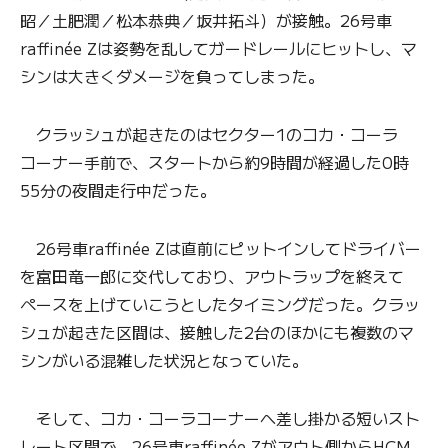
昭／土肥潤／松本恭典／坂井拓斗）が接触。26号車
raffinée Zは姿勢を乱してガードレールにヒットし、マ
シンは大きくダメージを負ってしまった。
クラッシュが起きたのはセクター1のコカ・コーラ
コーナー手前で、スタートから約9時間が経過した0時
55分の夜間走行中だった。
26号車raffinée Zは直前にピットインしてドライバー
を富田竜一郎に交代しており、アウトラップを終えて
ペースを上げていこうとしたタイミングだった。クラッ
シュが起きた区間は、接触した2台のほかにも複数のマ
シンがいる混雑した状況となっていた。
そして、コカ・コーラコーナーへ差し掛かる短いスト
レート区間で、26号車raffinée Zがアウト側からHCM