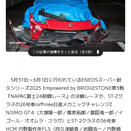
この記事の画像をもっと見る（全3枚）
5月31日～6月1日に行われているENEOSスーパー耐
久シリーズ2025 Empowered by BRIDGESTONE第3戦
『NAPAC富士24時間レース』の決勝レースで、ST-Zク
ラスの26号車raffinée日産メカニックチャレンジZ
NISMO GT4（大塚隆一郎／篠原拓朗／富田竜一郎／イ
ゴール・オオムラ・フラガ）とST-2クラスの36号車
HCM 内野製作所FL5（阿久津敏寿／岩間浩一／内野徳