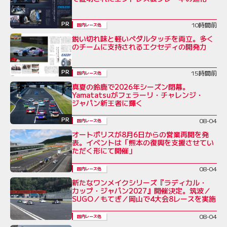
PR
10時間前
国内レース他
鋭い切れ味と軽いペダルタッチを両立。多く
のチームに支持されるエクセディの開発力
PR
15時間前
国内レース他
真夏の鈴鹿で2026年シーズン閉幕。
Yamatatsuがフェラーリ・チャレンジ・
ジャパン新王者に輝く
PR
08-04
国内レース他
オートポリスが8月6日からの営業再開を発
表。イベントは「熊本の復興を支援させてい
ただく形にて開催」
08-04
国内レース他
新たなワンメイクシリーズ『ラディカル・
カップ・ジャパン2027』開催決定。筑波／
SUGO／もてぎ／岡山で4大会8レースを実施
08-04
国内レース他