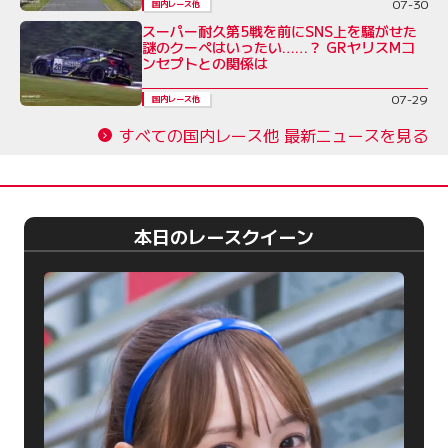
07-30
国内レース他
スーパー耐久第5戦を前にSNS上を騒がせた
謎のクーペはいったい……？ GRヤリスMコ
ンセプトとの関係は
07-29
国内レース他
すべての国内レース他 最新ニュースを見る
本日のレースクイーン