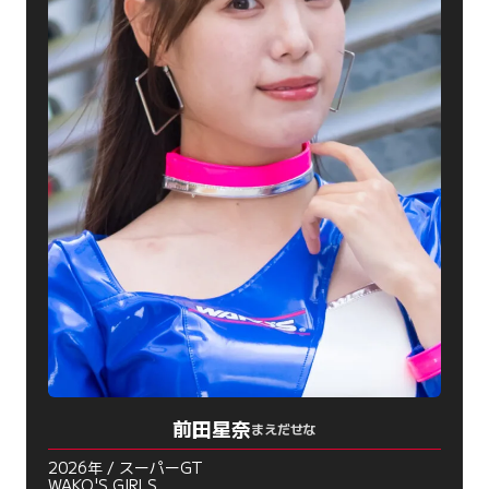
前田星奈
まえだせな
2026年 / スーパーGT
WAKO'S GIRLS