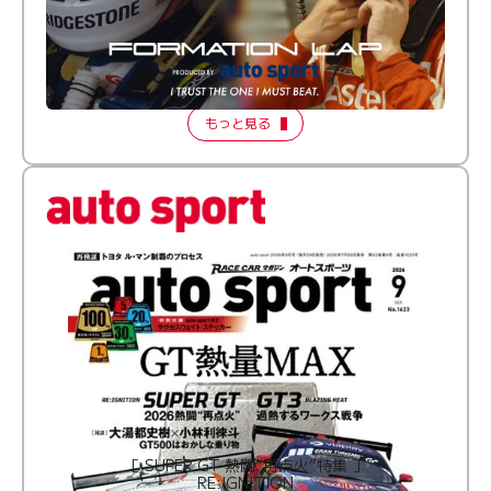
倒す相手を、信じてる。小林利徠斗 × 野村勇斗
【FORMATION LAP Produced by auto sport】
2026 Episode 2
もっと見る
［ SUPER GT 熱闘“再点火”特集 ］
RE:IGNITION