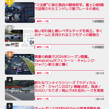
“ご法度”に挑む独自の開発哲学。富士24時間
で証明されたエンドレス製ブレーキの進化
10時間前
国内レース他
鋭い切れ味と軽いペダルタッチを両立。多く
のチームに支持されるエクセディの開発力
15時間前
国内レース他
真夏の鈴鹿で2026年シーズン閉幕。
Yamatatsuがフェラーリ・チャレンジ・
ジャパン新王者に輝く
08-04
国内レース他
新たなワンメイクシリーズ『ラディカル・
カップ・ジャパン2027』開催決定。筑波／
SUGO／もてぎ／岡山で4大会8レースを実施
08-04
国内レース他
オートポリスが8月6日からの営業再開を発