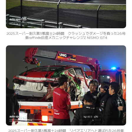
2025スーパー耐久第3戦富士24時間 クラッシュでダメージを負った26号
車raffinée日産メカニックチャレンジZ NISMO GT4
2025スーパー耐久第3戦富士24時間 リペアエリアへと運ばれた26号車