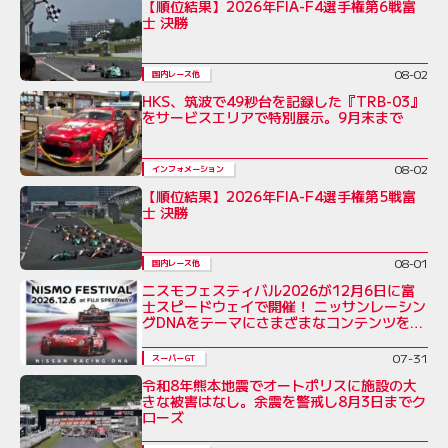
【順位結果】2026年FIA-F4選手権第6戦富
士 決勝
08-02
国内レース他
HKS、筑波で49秒台を記録した『TRB-03』
をサービスエリアで特別展示。9月末まで
08-02
インフォメーション
【順位結果】2026年FIA-F4選手権第5戦富
士 決勝
08-01
国内レース他
ニスモフェスティバル2026が12月6日に富
士スピードウェイで開催！ ニッサンレーシン
グDNAをテーマにさまざまなコンテンツを展
開
07-31
スーパーGT
令和8年熊本地震でオートポリスに施設の大
きな被害はなし。余震を警戒し8月3日までク
ローズ