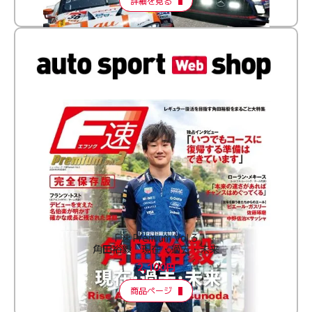
詳細を見る
F速 Premium Vol.3
角田裕毅 現在・過去・未来
2,100円
商品ページ