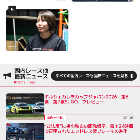
国内レース他
最新ニュース
すべての国内レース他 最新ニュースを見る
ポルシェカレラカップジャパン2026 第6
戦・第7戦SUGO プレビュー
08-06
国内レース他
“ご法度”に挑む独自の開発哲学。富士24時間
で証明されたエンドレス製ブレーキの進化