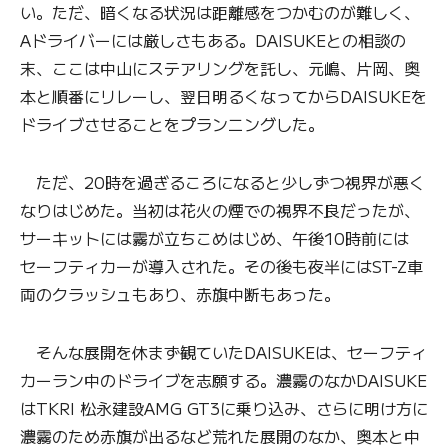
い。ただ、暗くなる状況は距離感をつかむのが難しく、
Aドライバーには厳しさもある。DAISUKEとの相談の
末、ここは中山にステアリングを託し、元嶋、片岡、奥
本と順番にリレーし、翌日明るくなってからDAISUKEを
ドライブさせることをプランニングした。
ただ、20時を過ぎるころになると少しずつ視界が悪く
なりはじめた。当初は花火の煙での視界不良だったが、
サーキットには霧が立ちこめはじめ、午後10時前には
セーフティカーが導入された。その後も夜半にはST-Z車
両のクラッシュもあり、赤旗中断もあった。
そんな展開を休まず観ていたDAISUKEは、セーフティ
カーラン中のドライブを志願する。濃霧のなかDAISUKE
はTKRI 松永建設AMG GT3に乗り込み、さらに明け方に
濃霧のため赤旗が出るなど荒れた展開のなか、奥本と中