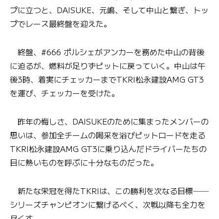
プに立つと、DAISUKE、元嶋、そして中山と繋ぎ、トッ
プでレース最終盤を迎えた。
終盤、#666 ポルシェがアンカーを務めた中山の背後
に迫るが、燃料が足りずピットに戻っていく。中山は午
後3時、着実にチェッカーまでTKRI松永建設AMG GT3
を運び、チェッカーを受けた。
昨年の悔しさ、DAISUKEのために集まったメンバーの
思いは、参加全チームの喝采を浴びピットロードを走る
TKRI松永建設AMG GT3に乗り込んだドライバーたちの
目に熱いものを呼ぶに十分なものだった。
新たな栄冠を得たTKRIは、この勝利を次なる目標──
シリーズチャンピオンに繋げるべく、次戦以降も全力を
尽くす。