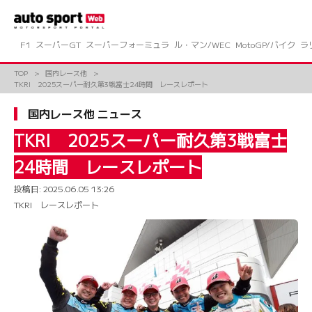
コ
ン
テ
ン
F1
スーパーGT
スーパーフォーミュラ
ル・マン/WEC
MotoGP/バイク
ラ
ツ
へ
TOP
国内レース他
ス
TKRI 2025スーパー耐久第3戦富士24時間 レースレポート
キ
ッ
国内レース他 ニュース
プ
TKRI 2025スーパー耐久第3戦富士
24時間 レースレポート
投稿日:
2025.06.05 13:26
TKRI レースレポート