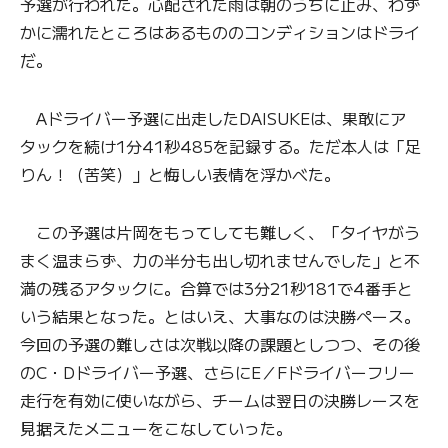
予選が行われた。心配された雨は朝のうちに止み、わず
かに濡れたところはあるもののコンディションはドライ
だ。
Aドライバー予選に出走したDAISUKEは、果敢にア
タックを続け1分41秒485を記録する。ただ本人は「足
りん！（苦笑）」と悔しい表情を浮かべた。
この予選は片岡をもってしても難しく、「タイヤがう
まく温まらず、力の半分も出し切れませんでした」と不
満の残るアタックに。合算では3分21秒181で4番手と
いう結果となった。とはいえ、大事なのは決勝ペース。
今回の予選の難しさは次戦以降の課題としつつ、その後
のC・Dドライバー予選、さらにE／Fドライバーフリー
走行を有効に使いながら、チームは翌日の決勝レースを
見据えたメニューをこなしていった。