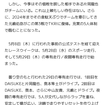
しかし、今季はその惜敗を喫した相手である片岡龍也
がチームにいる。これ以上頼もしい存在はない。さら
に、2024年までその韋駄天ぶりでチームを牽引してき
た元嶋佑弥がこの第3戦でTKRIに復帰。充実の5人体制
で臨むことになった。
5月8日（木）に行われた事前の公式テストを経て迎え
たレースウイークは、5月28日（水）のスポーツ走行、
そして5月29日（木）の専有走行／夜間専有走行で始
まった。
曇り空のもと行われた29日の専有走行では、1回目を
DAISUKEと片岡龍也、奥本隼士がドライブ。2回目は
DAISUKE、奥本、さらに中山友貴、元嶋とドライブ。夜
間の専有走行では、5人が交代しながらラップを重ね、
安定して懐が広い、決勝で走りやすいセットを作り上げ