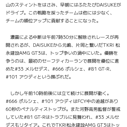
山のスティントをはさみ、早朝にはふたたびDAISUKEが
ドライブ。この戦略を採ったチームは他には少なく、
チームの順位アップに貢献することになった。
濃霧による中断は午前7時30分に解除されレースが再
開されるが、DAISUKEから元嶋、片岡と繋いだTKRI 松
永建設AMG GT3は、トップ争いの渦中にいた。優勝を
争うのは、最初のセーフティカーランで展開を優位に進
めた#33 メルセデス、#666 ポルシェ、#81 GT-R、
#101 アウディという顔ぶれだ。
しかし午前10時前後には立て続けに展開が動く。
#666 ポルシェ、#101 アウディはFCY中の追越があり
60秒のペナルティストップが。また河野高男監督が警戒
していた#81 GT-Rはトラブルに見舞われ、#33 メルセ
デスもリタイア。これでTKRI松永建設AMG GT3はトッ