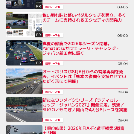
PR
08-06
国内レース他
鋭い切れ味と軽いペダルタッチを両立。多く
のチームに支持されるエクセディの開発力
PR
08-06
国内レース他
真夏の鈴鹿で2026年シーズン閉幕。
Yamatatsuがフェラーリ・チャレンジ・
ジャパン新王者に輝く
PR
08-04
国内レース他
オートポリスが8月6日からの営業再開を発
表。イベントは「熊本の復興を支援させてい
ただく形にて開催」
08-04
国内レース他
新たなワンメイクシリーズ『ラディカル・
カップ・ジャパン2027』開催決定。筑波／
SUGO／もてぎ／岡山で4大会8レースを実施
08-04
国内レース他
【順位結果】2026年FIA-F4選手権第6戦富
士 決勝