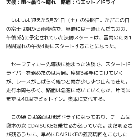
天候：雨〜曇り〜晴れ 路面：ウエット／ドライ
いよいよ迎えた5月31日（土）の決勝日。ただこの日
の富士は朝から雨模様で、昼時には一時止んだものの、
午後3時に予定されていた決勝スタートは、雷雨のため1
時間遅れの午後4時にスタートすることになった。
セーフティカー先導後に始まった決勝で、スタートド
ライバーを務めたのは片岡。序盤3番手につけていく
が、レースがしばらく経つと雨が少しずつ止んできた。
走行車両も多く、路面は急速に乾いていくなか、片岡は
まずは40周でピットイン。奥本に交代する。
この頃には路面はほぼドライになっており、チームは
奥本の次にDAISUKEを乗せるか迷っていた。まだ明るさ
が残るうちに、早めにDAISUKEの義務周回をこなした