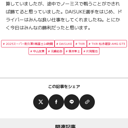
算していましたが、途中でノーミスで戦うことができれ
ば勝てると思っていました。DAISUKE選手をはじめ、ド
ライバーはみんな良い仕事をしてくれましたね。とにか
く今日はみんなの勝利だったと思います。
2025スーパー耐久第3戦富士24時間
DAISUKE
TKRI
TKRI 松永建設 AMG GT3
中山友貴
元嶋佑弥
奥本隼士
片岡龍也
この記事をシェア
関連記事