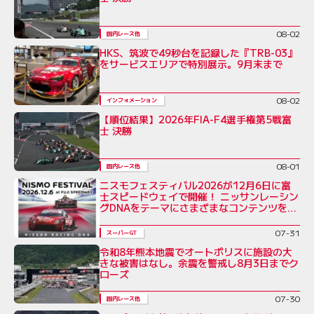
08-02
国内レース他
HKS、筑波で49秒台を記録した『TRB-03』
をサービスエリアで特別展示。9月末まで
08-02
インフォメーション
【順位結果】2026年FIA-F4選手権第5戦富
士 決勝
08-01
国内レース他
ニスモフェスティバル2026が12月6日に富
士スピードウェイで開催！ ニッサンレーシン
グDNAをテーマにさまざまなコンテンツを展
開
07-31
スーパーGT
令和8年熊本地震でオートポリスに施設の大
きな被害はなし。余震を警戒し8月3日までク
ローズ
07-30
国内レース他