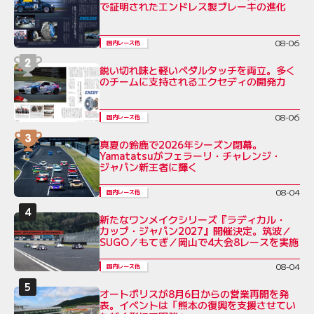
で証明されたエンドレス製ブレーキの進化
08-06
国内レース他
鋭い切れ味と軽いペダルタッチを両立。多く
のチームに支持されるエクセディの開発力
08-06
国内レース他
真夏の鈴鹿で2026年シーズン閉幕。
Yamatatsuがフェラーリ・チャレンジ・
ジャパン新王者に輝く
08-04
国内レース他
新たなワンメイクシリーズ『ラディカル・
カップ・ジャパン2027』開催決定。筑波／
SUGO／もてぎ／岡山で4大会8レースを実施
08-04
国内レース他
オートポリスが8月6日からの営業再開を発
表。イベントは「熊本の復興を支援させてい