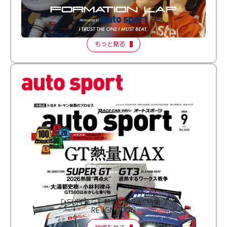
倒す相手を、信じてる。小林利徠斗 × 野村勇斗
【FORMATION LAP Produced by auto sport】
2026 Episode 2
もっと見る
［ SUPER GT 熱闘“再点火”特集 ］
RE:IGNITION