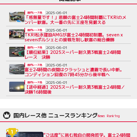
2025-06-01
国内レース他
「感無量です！」悲願の富士24時間制覇にTKRIのメ
ンバー歓喜。大一番の先に王座を見据える
2025-06-01
国内レース他
TKRI松永建設AMGが富士24時間初制覇。seven x
sevenポルシェとの接戦を制し歓喜の総合優勝
2025-06-01
国内レース他
【順位結果】2025スーパー耐久第3戦富士24時間
レース 決勝
2025-06-01
国内レース他
富士24時間の夜間はクラッシュと濃霧で長い中断。
コンディション回復の7時45分から後半戦へ
2025-06-01
国内レース他
【途中経過】2025スーパー耐久第3戦富士24時間／
決勝16時間後
国内レース他 ニュースランキング
“ご法度”に挑む独自の開発哲学。富士24時間