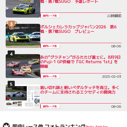
戦・第7戦SUGO 予選レポート
22時間前
国内レース他
ポルシェカレラカップジャパン2026 第6
戦・第7戦SUGO プレビュー
08-06
国内レース他
あの“グラチャン”がふたたび富士に。8月9日
のFuji-1 GP併催で『GC Returns 1st』を
開催
2025-02-03
国内レース他
鋭い切れ味と軽いペダルタッチを両立。多く
のチームに支持されるエクセディの開発力
08-06
国内レース他
国内レース他 フォトランキング