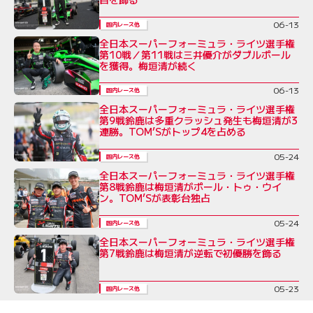
06-13
国内レース他
全日本スーパーフォーミュラ・ライツ選手権
第10戦／第11戦は三井優介がダブルポール
を獲得。梅垣清が続く
06-13
国内レース他
全日本スーパーフォーミュラ・ライツ選手権
第9戦鈴鹿は多重クラッシュ発生も梅垣清が3
連勝。TOM’Sがトップ4を占める
05-24
国内レース他
全日本スーパーフォーミュラ・ライツ選手権
第8戦鈴鹿は梅垣清がポール・トゥ・ウイ
ン。TOM’Sが表彰台独占
05-24
国内レース他
全日本スーパーフォーミュラ・ライツ選手権
第7戦鈴鹿は梅垣清が逆転で初優勝を飾る
05-23
国内レース他