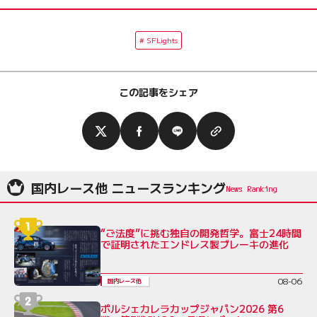
SFLights
この記事をシェア
国内レース他 ニュースランキング
“ご法度”に挑む独自の開発哲学。富士24時間
で証明されたエンドレス製ブレーキの進化
08-06
国内レース他
ポルシェカレラカップジャパン2026 第6