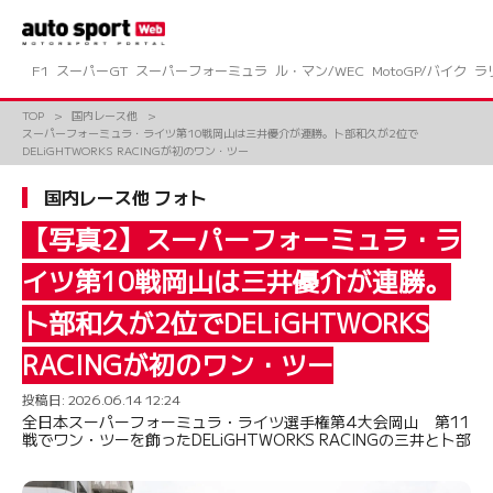
コ
ン
テ
ン
F1
スーパーGT
スーパーフォーミュラ
ル・マン/WEC
MotoGP/バイク
ラ
ツ
へ
TOP
国内レース他
ス
スーパーフォーミュラ・ライツ第10戦岡山は三井優介が連勝。卜部和久が2位で
キ
DELiGHTWORKS RACINGが初のワン・ツー
ッ
プ
国内レース他 フォト
【写真2】スーパーフォーミュラ・ラ
イツ第10戦岡山は三井優介が連勝。
卜部和久が2位でDELiGHTWORKS
RACINGが初のワン・ツー
投稿日:
2026.06.14 12:24
全日本スーパーフォーミュラ・ライツ選手権第4大会岡山 第11
戦でワン・ツーを飾ったDELiGHTWORKS RACINGの三井と卜部