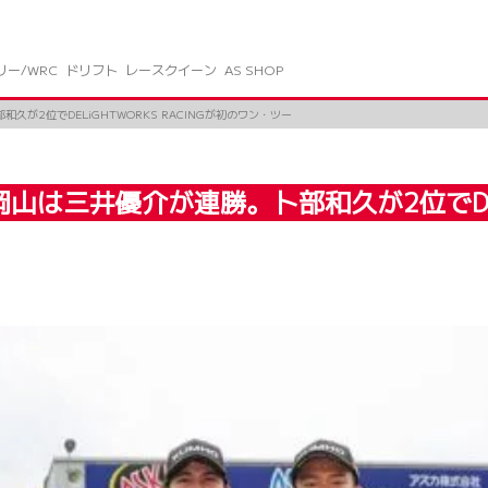
リー/WRC
ドリフト
レースクイーン
AS SHOP
が2位でDELiGHTWORKS RACINGが初のワン・ツー
は三井優介が連勝。卜部和久が2位でDELiG