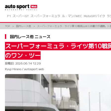
コ
ン
テ
ン
F1
スーパーGT
スーパーフォーミュラ
ル・マン/WEC
MotoGP/バイク
ラ
ツ
へ
TOP
国内レース他
スーパーフォーミュラ・ライツ第10戦岡山は三井優介が連勝。卜部和久
ス
キ
国内レース他 ニュース
ッ
プ
スーパーフォーミュラ・ライツ第10戦岡山
のワン・ツー
投稿日:
2026.06.14 12:29
Ryuji Hirano / autosport web