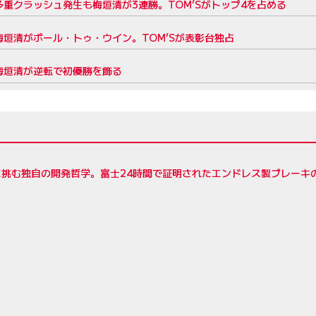
重クラッシュ発生も梅垣清が3連勝。TOM’Sがトップ4を占める
垣清がポール・トゥ・ウイン。TOM’Sが表彰台独占
梅垣清が逆転で初優勝を飾る
に挑む独自の開発哲学。富士24時間で証明されたエンドレス製ブレーキ