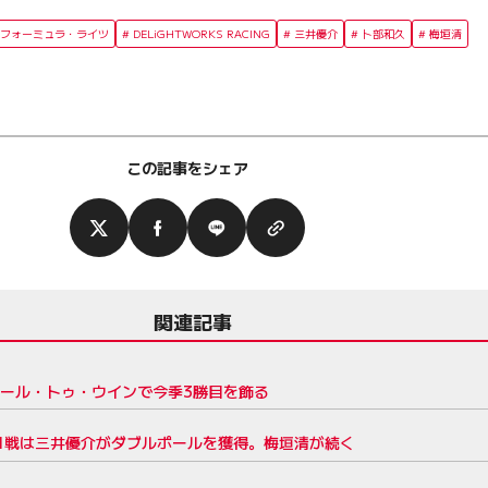
パーフォーミュラ・ライツ
DELiGHTWORKS RACING
三井優介
卜部和久
梅垣清
この記事をシェア
関連記事
ポール・トゥ・ウインで今季3勝目を飾る
1戦は三井優介がダブルポールを獲得。梅垣清が続く