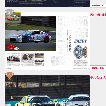
国内レース他
鋭い切れ
国内レース他
ポルシェカ