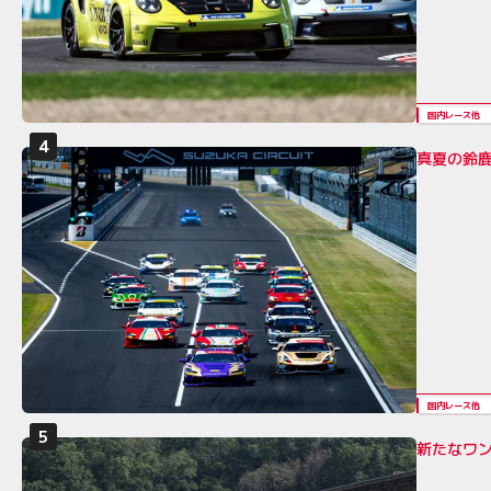
国内レース他
真夏の鈴鹿
国内レース他
新たなワン