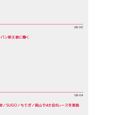
08-06
ジャパン新王者に輝く
08-04
波／SUGO／もてぎ／岡山で4大会8レースを実施