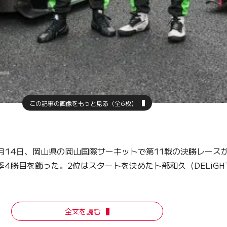
この記事の画像をもっと見る（全6枚）
14日、岡山県の岡山国際サーキットで第11戦の決勝レース
4勝目を飾った。2位はスタートを決めた卜部和久（DELiGHTWOR
全文を読む