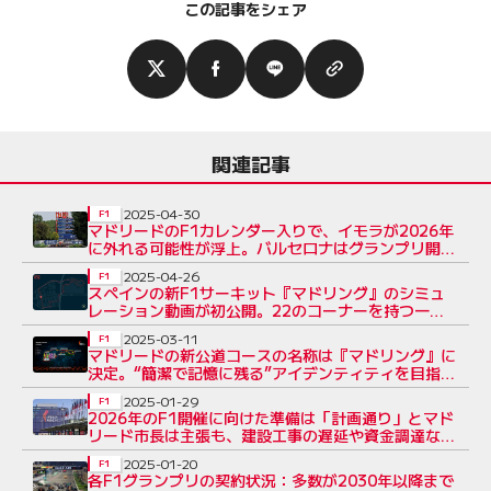
この記事をシェア
関連記事
2025-04-30
F1
マドリードのF1カレンダー入りで、イモラが2026年
に外れる可能性が浮上。バルセロナはグランプリ開催
継続を目指す
2025-04-26
F1
スペインの新F1サーキット『マドリング』のシミュ
レーション動画が初公開。22のコーナーを持つ一部
公道のコース
2025-03-11
F1
マドリードの新公道コースの名称は『マドリング』に
決定。“簡潔で記憶に残る”アイデンティティを目指し
て命名
2025-01-29
F1
2026年のF1開催に向けた準備は「計画通り」とマド
リード市長は主張も、建設工事の遅延や資金調達など
の問題が生じる
2025-01-20
F1
各F1グランプリの契約状況：多数が2030年以降まで