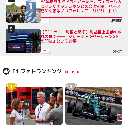
F1昇格を狙うドライバーたち。フェラーリ＆
カマラがキャデラックとの交渉開始。ハース
をめぐる争いはフォルナローリがリードか
15時間前
F1
【F1コラム：利権と闘争】利益至上主義の成
れの果て──『マレーシアでバーレーンGP
を開催』という珍事
08-07
F1
F1 フォトランキング