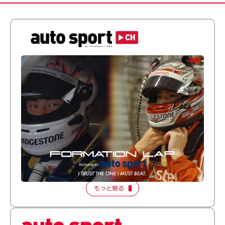
倒す相手を、信じてる。小林利徠斗 × 野村勇斗
【FORMATION LAP Produced by auto sport】
2026 Episode 2
もっと見る