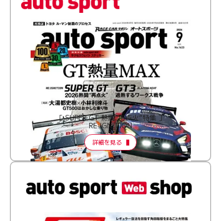
［ SUPER GT 熱闘“再点火”特集 ］
RE:IGNITION
詳細を見る