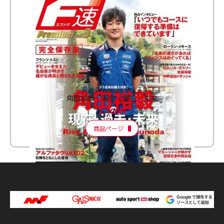
F速 Premium Vol.3
角田裕毅 現在・過去・未来
2,100円
商品ページ