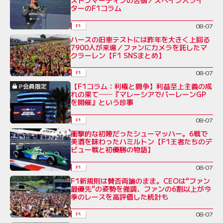
ストンマーティンの苦悩／スペイン人ライ
ターのF1コラム
08-07
F1
ハースの旧車テストには昨年を大きく上回る
7900人が来場／ファンにカメラを託したマ
クラーレン【F1 SNSまとめ】
08-07
F1
【F1コラム：利権と闘争】利益至上主義の成
P会員限定
れの果て──『マレーシアでバーレーンGP
を開催』という珍事
08-07
F1
衝撃的な初陣だったシューマッハー。6戦で
美酒を味わったハミルトン【F1王者たちのデ
ビュー戦と初優勝の物語】
08-07
F1
F1新規則は賛否両論のまま。CEOは“ファン
最優先”の姿勢を強調、ファンの6割以上が今
季のレースを高評価した統計も
08-07
F1