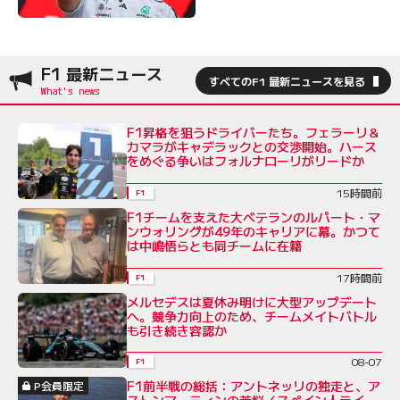
F1 最新ニュース
すべてのF1 最新ニュースを見る
F1昇格を狙うドライバーたち。フェラーリ＆
カマラがキャデラックとの交渉開始。ハース
をめぐる争いはフォルナローリがリードか
15時間前
F1
F1チームを支えた大ベテランのルパート・マ
ンウォリングが49年のキャリアに幕。かつて
は中嶋悟らとも同チームに在籍
17時間前
F1
メルセデスは夏休み明けに大型アップデート
へ。競争力向上のため、チームメイトバトル
も引き続き容認か
08-07
F1
F1前半戦の総括：アントネッリの独走と、ア
P会員限定