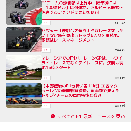
F1チームの評価額は上昇中、数年後には
「100億ドル」に到達か。アルピーヌ株式を
保有するファンドは売却を検討
08-07
F1
ハジャー「表彰台を争うようなレースをした
い」安定感を見出しトップ6入りを継続も、
課題はレースマネージメント
08-06
F1
マレーシアでのF1バーレーンGPは、トワイ
ライトレースでなくデイレースに。決勝は現
地15時スタート
08-06
F1
【中野信治のF1分析／第11戦】王者マク
ラーレンの優勝戦線復帰。前半戦で見えた
トップ4チームの車両特性と強み
08-06
F1
すべてのF1 最新ニュースを見る