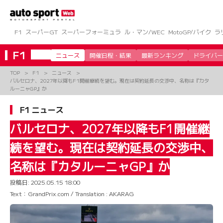
コ
ン
テ
ン
F1
スーパーGT
スーパーフォーミュラ
ル・マン/WEC
MotoGP/バイク
ラ
ツ
へ
F1
ニュース
開催日程・結果
最新ランキング
ドライバー
ス
キ
TOP
F1
ニュース
ッ
バルセロナ、2027年以降もF1開催継続を望む。現在は契約延長の交渉中、名称は『カタ
プ
ルーニャGP』か
F1 ニュース
バルセロナ、2027年以降もF1開催継
続を望む。現在は契約延長の交渉中、
名称は『カタルーニャGP』か
投稿日:
2025.05.15 18:00
Text：GrandPrix.com / Translation : AKARAG