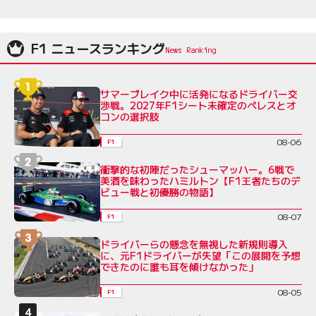
F1 ニュースランキング
サマーブレイク中に活発になるドライバー交
渉戦。2027年F1シート未確定のペレスとオ
コンの選択肢
08-06
F1
衝撃的な初陣だったシューマッハー。6戦で
美酒を味わったハミルトン【F1王者たちのデ
ビュー戦と初優勝の物語】
08-07
F1
ドライバーらの懸念を無視した新規則導入
に、元F1ドライバーが失望「この展開を予想
できたのに誰も耳を傾けなかった」
08-05
F1