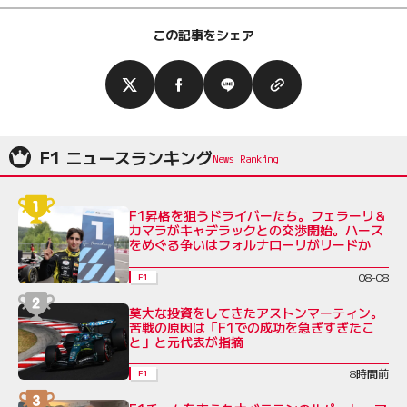
この記事をシェア
F1 ニュースランキング
F1昇格を狙うドライバーたち。フェラーリ＆
カマラがキャデラックとの交渉開始。ハース
をめぐる争いはフォルナローリがリードか
08-08
F1
莫大な投資をしてきたアストンマーティン。
苦戦の原因は「F1での成功を急ぎすぎたこ
と」と元代表が指摘
8時間前
F1