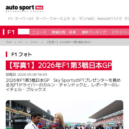
コ
ン
テ
ン
F1
スーパーGT
スーパーフォーミュラ
ル・マン/WEC
MotoGP/バイク
ラ
ツ
へ
F1
ニュース
開催日程・結果
最新ランキング
ドライバー
ス
キ
TOP
F1
フォト
【写真1】2026年F1第3戦日本GP
ッ
プ
F1 フォト
【写真1】2026年F1第3戦日本GP
投稿日:
2026.05.08 18:49
2026年F1第3戦日本GP Sky SportsのF1プレゼンターを務め
る元F1ドライバーのカルン・チャンドックと、レポーターのレ
イチェル・ブルックス