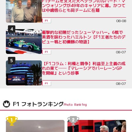
F1チームを支えた大ベテランのルパート・マ
ンウォリングが49年のキャリアに幕。かつて
は中嶋悟らとも同チームに在籍
08-08
F1
衝撃的な初陣だったシューマッハー。6戦で
美酒を味わったハミルトン【F1王者たちのデ
ビュー戦と初優勝の物語】
08-07
F1
【F1コラム：利権と闘争】利益至上主義の成
れの果て──『マレーシアでバーレーンGP
を開催』という珍事
08-07
F1
F1 フォトランキング