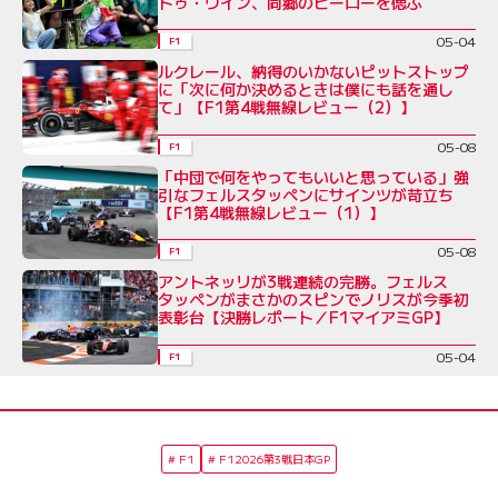
トゥ・ウイン、同郷のヒーローを偲ぶ
05-04
F1
ルクレール、納得のいかないピットストップ
に「次に何か決めるときは僕にも話を通し
て」【F1第4戦無線レビュー（2）】
05-08
F1
「中団で何をやってもいいと思っている」強
引なフェルスタッペンにサインツが苛立ち
【F1第4戦無線レビュー（1）】
05-08
F1
アントネッリが3戦連続の完勝。フェルス
タッペンがまさかのスピンでノリスが今季初
表彰台【決勝レポート／F1マイアミGP】
05-04
F1
F1
F12026第3戦日本GP