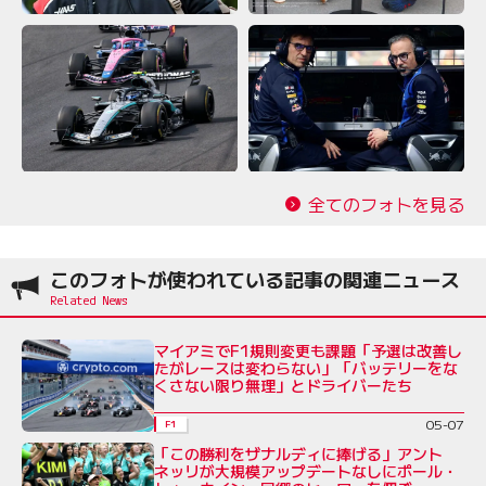
全てのフォトを見る
このフォトが使われている記事の関連ニュース
マイアミでF1規則変更も課題「予選は改善し
たがレースは変わらない」「バッテリーをな
くさない限り無理」とドライバーたち
05-07
F1
「この勝利をザナルディに捧げる」アント
ネッリが大規模アップデートなしにポール・